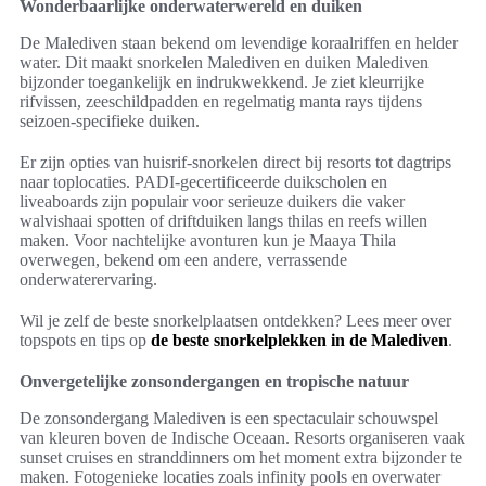
Wonderbaarlijke onderwaterwereld en duiken
De Malediven staan bekend om levendige koraalriffen en helder
water. Dit maakt snorkelen Malediven en duiken Malediven
bijzonder toegankelijk en indrukwekkend. Je ziet kleurrijke
rifvissen, zeeschildpadden en regelmatig manta rays tijdens
seizoen-specifieke duiken.
Er zijn opties van huisrif-snorkelen direct bij resorts tot dagtrips
naar toplocaties. PADI-gecertificeerde duikscholen en
liveaboards zijn populair voor serieuze duikers die vaker
walvishaai spotten of driftduiken langs thilas en reefs willen
maken. Voor nachtelijke avonturen kun je Maaya Thila
overwegen, bekend om een andere, verrassende
onderwaterervaring.
Wil je zelf de beste snorkelplaatsen ontdekken? Lees meer over
topspots en tips op
de beste snorkelplekken in de Malediven
.
Onvergetelijke zonsondergangen en tropische natuur
De zonsondergang Malediven is een spectaculair schouwspel
van kleuren boven de Indische Oceaan. Resorts organiseren vaak
sunset cruises en stranddinners om het moment extra bijzonder te
maken. Fotogenieke locaties zoals infinity pools en overwater