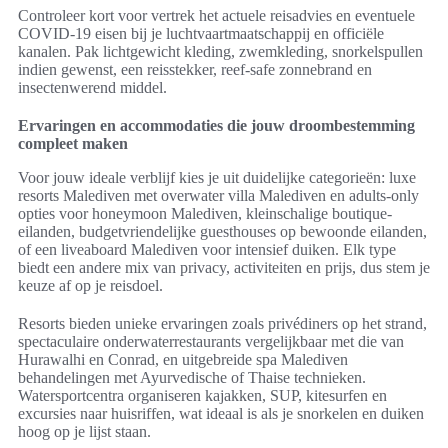
Controleer kort voor vertrek het actuele reisadvies en eventuele
COVID-19 eisen bij je luchtvaartmaatschappij en officiële
kanalen. Pak lichtgewicht kleding, zwemkleding, snorkelspullen
indien gewenst, een reisstekker, reef-safe zonnebrand en
insectenwerend middel.
Ervaringen en accommodaties die jouw droombestemming
compleet maken
Voor jouw ideale verblijf kies je uit duidelijke categorieën: luxe
resorts Malediven met overwater villa Malediven en adults-only
opties voor honeymoon Malediven, kleinschalige boutique-
eilanden, budgetvriendelijke guesthouses op bewoonde eilanden,
of een liveaboard Malediven voor intensief duiken. Elk type
biedt een andere mix van privacy, activiteiten en prijs, dus stem je
keuze af op je reisdoel.
Resorts bieden unieke ervaringen zoals privédiners op het strand,
spectaculaire onderwaterrestaurants vergelijkbaar met die van
Hurawalhi en Conrad, en uitgebreide spa Malediven
behandelingen met Ayurvedische of Thaise technieken.
Watersportcentra organiseren kajakken, SUP, kitesurfen en
excursies naar huisriffen, wat ideaal is als je snorkelen en duiken
hoog op je lijst staan.