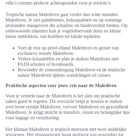
villa’s vormen perfecte achtergronden voor je reisfoto’s.
Tropische natuur Malediven gaat verder dan witte stranden
Malediven. Je ziet palmbomen, kokospalmen en op sommige
atolranden mangroven die schaduw en biodiversiteit bieden. Op
onbewoonde eilanden kun je vogelobservatie doen en kleine
fauna ontdekken, van krabben tot lokale reptielen.
Voel de rust op privé-eiland Malediven en geniet van
exclusieve resorts Malediven.
Verken koraalriffen en plan je duiken Malediven met
PADI-scholen of liveaboards.
Bewonder de zonsondergang Malediven en de tropische
natuur Malediven tijdens wandelingen of cruises.
Praktische aspecten voor jouw reis naar de Malediven
Voor je vertrekt naar de Malediven is het slim om praktische
zaken goed te regelen. Dit overzicht helpt je keuzes te maken
over beste reistijd Malediven, vervoer Malediven en gezondheid
Malediven. Je krijgt inzicht in transfers, visum en belangrijke tips
voor bagage en verzekering.
Het klimaat Malediven is tropisch-moesson met twee duidelijke
seizoenen. Het droogseizoen loopt grofweg van november tot