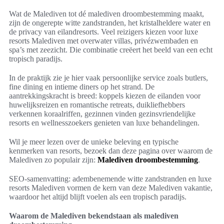
Wat de Malediven tot dé malediven droombestemming maakt,
zijn de ongerepte witte zandstranden, het kristalheldere water en
de privacy van eilandresorts. Veel reizigers kiezen voor luxe
resorts Malediven met overwater villas, privézwembaden en
spa’s met zeezicht. Die combinatie creëert het beeld van een echt
tropisch paradijs.
In de praktijk zie je hier vaak persoonlijke service zoals butlers,
fine dining en intieme diners op het strand. De
aantrekkingskracht is breed: koppels kiezen de eilanden voor
huwelijksreizen en romantische retreats, duikliefhebbers
verkennen koraalriffen, gezinnen vinden gezinsvriendelijke
resorts en wellnesszoekers genieten van luxe behandelingen.
Wil je meer lezen over de unieke beleving en typische
kenmerken van resorts, bezoek dan deze pagina over waarom de
Malediven zo populair zijn:
Malediven droombestemming
.
SEO-samenvatting: adembenemende witte zandstranden en luxe
resorts Malediven vormen de kern van deze Malediven vakantie,
waardoor het altijd blijft voelen als een tropisch paradijs.
Waarom de Malediven bekendstaan als malediven