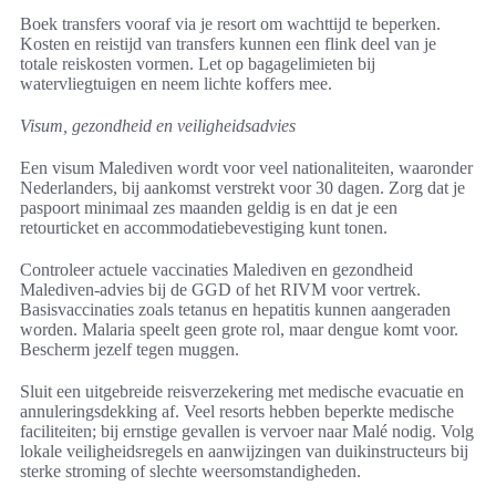
Boek transfers vooraf via je resort om wachttijd te beperken.
Kosten en reistijd van transfers kunnen een flink deel van je
totale reiskosten vormen. Let op bagagelimieten bij
watervliegtuigen en neem lichte koffers mee.
Visum, gezondheid en veiligheidsadvies
Een visum Malediven wordt voor veel nationaliteiten, waaronder
Nederlanders, bij aankomst verstrekt voor 30 dagen. Zorg dat je
paspoort minimaal zes maanden geldig is en dat je een
retourticket en accommodatiebevestiging kunt tonen.
Controleer actuele vaccinaties Malediven en gezondheid
Malediven-advies bij de GGD of het RIVM voor vertrek.
Basisvaccinaties zoals tetanus en hepatitis kunnen aangeraden
worden. Malaria speelt geen grote rol, maar dengue komt voor.
Bescherm jezelf tegen muggen.
Sluit een uitgebreide reisverzekering met medische evacuatie en
annuleringsdekking af. Veel resorts hebben beperkte medische
faciliteiten; bij ernstige gevallen is vervoer naar Malé nodig. Volg
lokale veiligheidsregels en aanwijzingen van duikinstructeurs bij
sterke stroming of slechte weersomstandigheden.