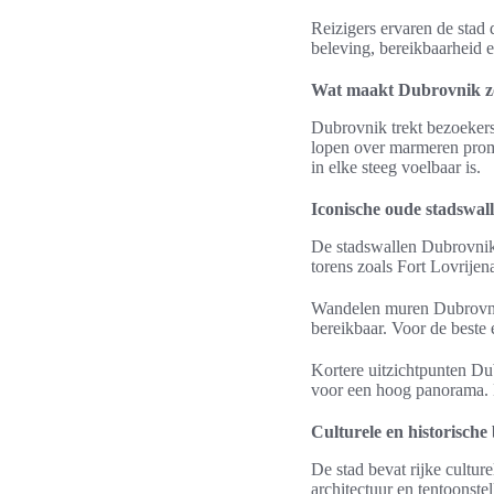
Reizigers ervaren de stad 
beleving, bereikbaarheid e
Wat maakt Dubrovnik zo 
Dubrovnik trekt bezoekers
lopen over marmeren prom
in elke steeg voelbaar is.
Iconische oude stadswall
De stadswallen Dubrovnik 
torens zoals Fort Lovrijen
Wandelen muren Dubrovnik 
bereikbaar. Voor de beste 
Kortere uitzichtpunten Du
voor een hoog panorama. D
Culturele en historisch
De stad bevat rijke cultu
architectuur en tentoons