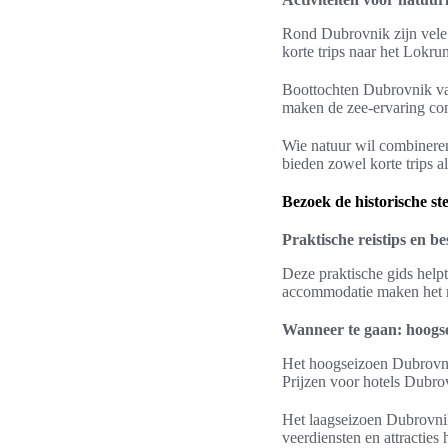
Rond Dubrovnik zijn vele 
korte trips naar het Lokru
Boottochten Dubrovnik va
maken de zee-ervaring comp
Wie natuur wil combineren
bieden zowel korte trips 
Bezoek de historische st
Praktische reistips en b
Deze praktische gids helpt
accommodatie maken het m
Wanneer te gaan: hoogse
Het hoogseizoen Dubrovnik
Prijzen voor hotels Dubrov
Het laagseizoen Dubrovnik
veerdiensten en attracties