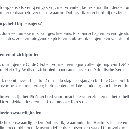
doorgaans als veilig en gastvrij, met vriendelijke restauranthouders en
n herkenbaarheid verklaart waarom Dubrovnik zo geliefd bij reizigers bl
geliefd bij reizigers?
 door een unieke mix van geschiedenis, kustlandschap en levendige st
enades, zoeken fotogenieke plekken Dubrovnik en genieten van de lok
en en uitzichtpunten
omringen de Oude Stad en vormen een bijna volledige ring van 1,94 k
ac. Het City Walls uitzicht biedt panoramen over de Adriatische Zee en
neemt meestal 1,5 tot 2 uur in beslag. Toegangen bij Pile Gate en Pl
ervaring kiest men vroeg in de ochtend of late namiddag om hitte en dru
brovnik zijn het Ploče-gebied voor oostelijke vergezichten en het kabe
eze plekken leveren vaak de mooiste foto’s op.
e bezienswaardigheden
rele bezienswaardigheden Dubrovnik, waaronder het Rector’s Palace en 
tellingen combineren. Museumliefhebbers bezoeken vaak Dubrovnik mus