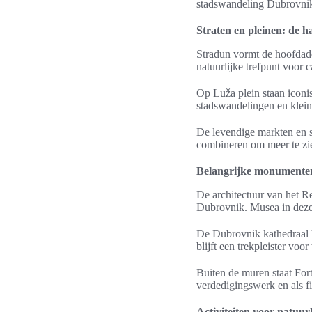
stadswandeling Dubrovnik
Straten en pleinen: de h
Stradun vormt de hoofdade
natuurlijke trefpunt voor 
Op Luža plein staan iconis
stadswandelingen en kleine
De levendige markten en s
combineren om meer te zie
Belangrijke monumenten:
De architectuur van het R
Dubrovnik. Musea in deze
De Dubrovnik kathedraal h
blijft een trekpleister voo
Buiten de muren staat Fort
verdedigingswerk en als fi
Activiteiten voor natuur