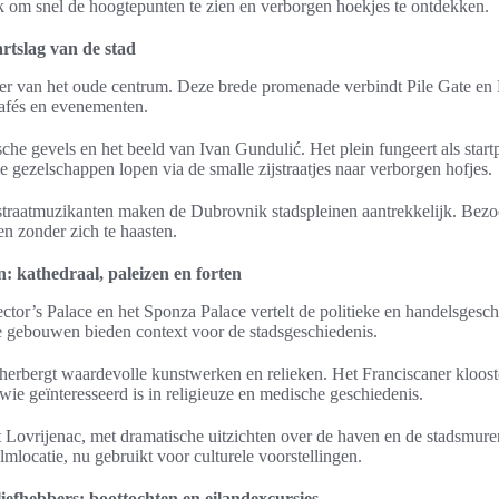
 om snel de hoogtepunten te zien en verborgen hoekjes te ontdekken.
artslag van de stad
r van het oude centrum. Deze brede promenade verbindt Pile Gate en P
cafés en evenementen.
che gevels en het beeld van Ivan Gundulić. Het plein fungeert als start
 gezelschappen lopen via de smalle zijstraatjes naar verborgen hofjes.
traatmuzikanten maken de Dubrovnik stadspleinen aantrekkelijk. Bezo
n zonder zich te haasten.
 kathedraal, paleizen en forten
ector’s Palace en het Sponza Palace vertelt de politieke en handelsgesc
 gebouwen bieden context voor de stadsgeschiedenis.
erbergt waardevolle kunstwerken en relieken. Het Franciscaner kloost
r wie geïnteresseerd is in religieuze en medische geschiedenis.
 Lovrijenac, met dramatische uitzichten over de haven en de stadsmuren
lmlocatie, nu gebruikt voor culturele voorstellingen.
liefhebbers: boottochten en eilandexcursies