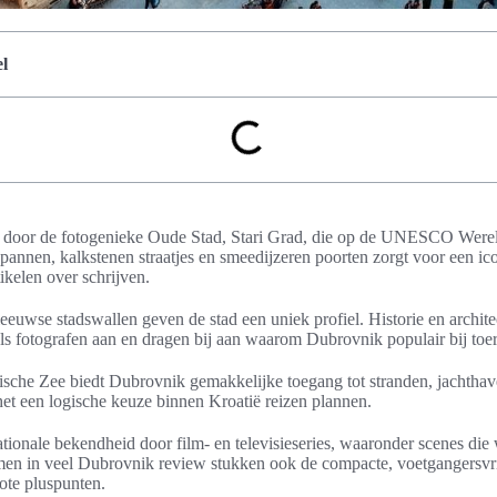
l
 door de fotogenieke Oude Stad, Stari Grad, die op de UNESCO Werelde
pannen, kalkstenen straatjes en smeedijzeren poorten zorgt voor een ic
ikelen over schrijven.
uwse stadswallen geven de stad een uniek profiel. Historie en archit
ls fotografen aan en dragen bij aan waarom Dubrovnik populair bij toeri
tische Zee biedt Dubrovnik gemakkelijke toegang tot stranden, jachthav
het een logische keuze binnen Kroatië reizen plannen.
ationale bekendheid door film- en televisieseries, waaronder scenes di
n in veel Dubrovnik review stukken ook de compacte, voetgangersvri
rote pluspunten.