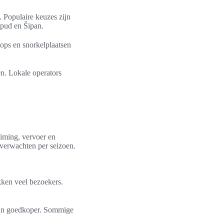
 Populaire keuzes zijn
opud en Šipan.
ops en snorkelplaatsen
en. Lokale operators
timing, vervoer en
verwachten per seizoen.
kken veel bezoekers.
zijn goedkoper. Sommige