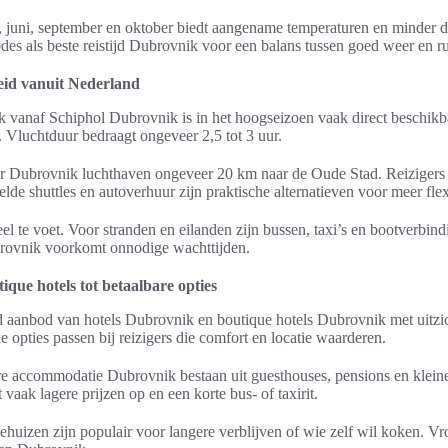
, juni, september en oktober biedt aangename temperaturen en minder 
odes als beste reistijd Dubrovnik voor een balans tussen goed weer en ru
eid vanuit Nederland
 vanaf Schiphol Dubrovnik is in het hoogseizoen vaak direct beschik
 Vluchtduur bedraagt ongeveer 2,5 tot 3 uur.
fer Dubrovnik luchthaven ongeveer 20 km naar de Oude Stad. Reizigers
elde shuttles en autoverhuur zijn praktische alternatieven voor meer flexi
el te voet. Voor stranden en eilanden zijn bussen, taxi’s en bootverbi
rovnik voorkomt onnodige wachttijden.
que hotels tot betaalbare opties
 aanbod van hotels Dubrovnik en boutique hotels Dubrovnik met uitzic
e opties passen bij reizigers die comfort en locatie waarderen.
e accommodatie Dubrovnik bestaan uit guesthouses, pensions en kleinere
vaak lagere prijzen op en een korte bus- of taxirit.
huizen zijn populair voor langere verblijven of wie zelf wil koken. V