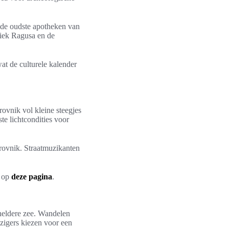
 de oudste apotheken van
liek Ragusa en de
at de culturele kalender
rovnik vol kleine steegjes
e lichtcondities voor
brovnik. Straatmuzikanten
e op
deze pagina
.
heldere zee. Wandelen
izigers kiezen voor een