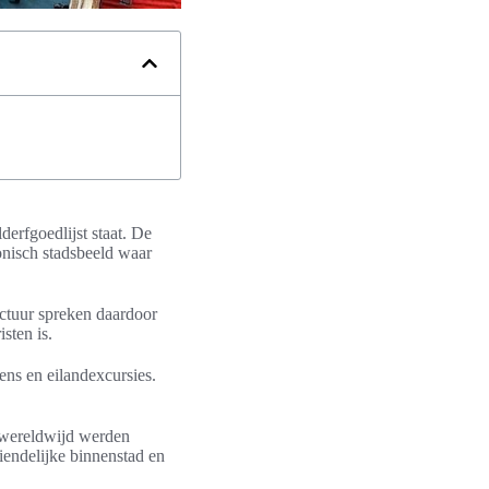
rfgoedlijst staat. De
onisch stadsbeeld waar
ectuur spreken daardoor
sten is.
ens en eilandexcursies.
e wereldwijd werden
endelijke binnenstad en