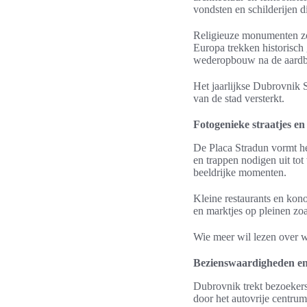
vondsten en schilderijen d
Religieuze monumenten zoa
Europa trekken historisch
wederopbouw na de aardb
Het jaarlijkse Dubrovnik S
van de stad versterkt.
Fotogenieke straatjes en 
De Placa Stradun vormt het
en trappen nodigen uit to
beeldrijke momenten.
Kleine restaurants en kono
en marktjes op pleinen zoa
Wie meer wil lezen over w
Bezienswaardigheden en 
Dubrovnik trekt bezoeker
door het autovrije centrum 