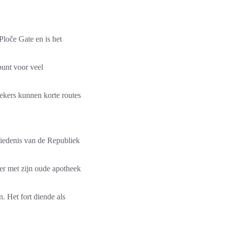
loče Gate en is het
punt voor veel
ekers kunnen korte routes
hiedenis van de Republiek
er met zijn oude apotheek
. Het fort diende als