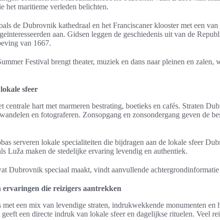
ie het maritieme verleden belichten.
ls de Dubrovnik kathedraal en het Franciscaner klooster met een van
 geïnteresseerden aan. Gidsen leggen de geschiedenis uit van de Repub
eving van 1667.
ummer Festival brengt theater, muziek en dans naar pleinen en zalen, w
lokale sfeer
 centrale hart met marmeren bestrating, boetieks en cafés. Straten Dub
t wandelen en fotograferen. Zonsopgang en zonsondergang geven de best
bas serveren lokale specialiteiten die bijdragen aan de lokale sfeer Du
ls Luža maken de stedelijke ervaring levendig en authentiek.
at Dubrovnik speciaal maakt, vindt aanvullende achtergrondinformati
ervaringen die reizigers aantrekken
s met een mix van levendige straten, indrukwekkende monumenten en 
geeft een directe indruk van lokale sfeer en dagelijkse rituelen. Veel re