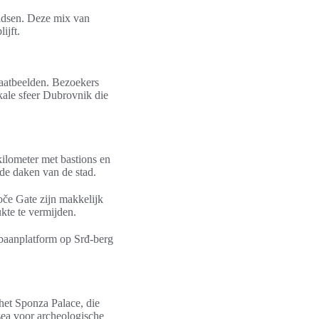
 gidsen. Deze mix van
ijft.
raatbeelden. Bezoekers
ale sfeer Dubrovnik die
ilometer met bastions en
 de daken van de stad.
oče Gate zijn makkelijk
kte te vermijden.
lbaanplatform op Srđ-berg
het Sponza Palace, die
ea voor archeologische