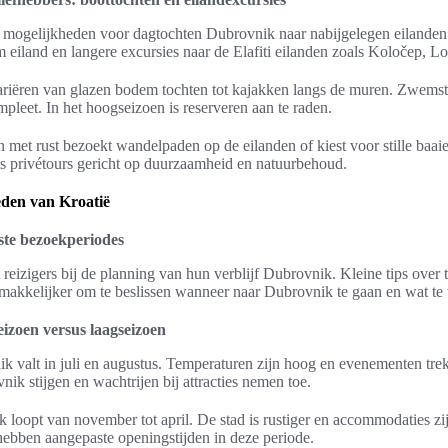
mogelijkheden voor dagtochten Dubrovnik naar nabijgelegen eilanden.
m eiland en langere excursies naar de Elafiti eilanden zoals Koločep, L
riëren van glazen bodem tochten tot kajakken langs de muren. Zwemst
leet. In het hoogseizoen is reserveren aan te raden.
 met rust bezoekt wandelpaden op de eilanden of kiest voor stille baai
als privétours gericht op duurzaamheid en natuurbehoud.
eden van Kroatië
este bezoekperiodes
 reizigers bij de planning van hun verblijf Dubrovnik. Kleine tips over 
akkelijker om te beslissen wanneer naar Dubrovnik te gaan en wat te 
izoen versus laagseizoen
 valt in juli en augustus. Temperaturen zijn hoog en evenementen tre
nik stijgen en wachtrijen bij attracties nemen toe.
 loopt van november tot april. De stad is rustiger en accommodaties 
 hebben aangepaste openingstijden in deze periode.