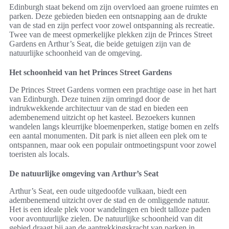
Edinburgh staat bekend om zijn overvloed aan groene ruimtes en
parken. Deze gebieden bieden een ontsnapping aan de drukte
van de stad en zijn perfect voor zowel ontspanning als recreatie.
Twee van de meest opmerkelijke plekken zijn de Princes Street
Gardens en Arthur’s Seat, die beide getuigen zijn van de
natuurlijke schoonheid van de omgeving.
Het schoonheid van het Princes Street Gardens
De Princes Street Gardens vormen een prachtige oase in het hart
van Edinburgh. Deze tuinen zijn omringd door de
indrukwekkende architectuur van de stad en bieden een
adembenemend uitzicht op het kasteel. Bezoekers kunnen
wandelen langs kleurrijke bloemenperken, statige bomen en zelfs
een aantal monumenten. Dit park is niet alleen een plek om te
ontspannen, maar ook een populair ontmoetingspunt voor zowel
toeristen als locals.
De natuurlijke omgeving van Arthur’s Seat
Arthur’s Seat, een oude uitgedoofde vulkaan, biedt een
adembenemend uitzicht over de stad en de omliggende natuur.
Het is een ideale plek voor wandelingen en biedt talloze paden
voor avontuurlijke zielen. De natuurlijke schoonheid van dit
gebied draagt bij aan de aantrekkingskracht van parken in