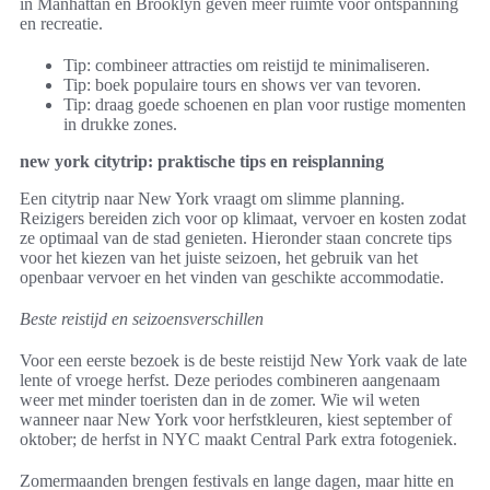
in Manhattan en Brooklyn geven meer ruimte voor ontspanning
en recreatie.
Tip: combineer attracties om reistijd te minimaliseren.
Tip: boek populaire tours en shows ver van tevoren.
Tip: draag goede schoenen en plan voor rustige momenten
in drukke zones.
new york citytrip: praktische tips en reisplanning
Een citytrip naar New York vraagt om slimme planning.
Reizigers bereiden zich voor op klimaat, vervoer en kosten zodat
ze optimaal van de stad genieten. Hieronder staan concrete tips
voor het kiezen van het juiste seizoen, het gebruik van het
openbaar vervoer en het vinden van geschikte accommodatie.
Beste reistijd en seizoensverschillen
Voor een eerste bezoek is de beste reistijd New York vaak de late
lente of vroege herfst. Deze periodes combineren aangenaam
weer met minder toeristen dan in de zomer. Wie wil weten
wanneer naar New York voor herfstkleuren, kiest september of
oktober; de herfst in NYC maakt Central Park extra fotogeniek.
Zomermaanden brengen festivals en lange dagen, maar hitte en