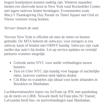
hogere hotelprijzen kunnen nadelig zijn. Winterse maanden
bieden een sfeervolle kerst in New York rond Rockefeller Center,
met lagere tarieven buiten feestdagen. Evenementen zoals
Macy’s Thanksgiving Day Parade en Times Square met Oud en
Nieuw vereisen vroeg boeken.
Vervoer binnen de stad
Vervoer New York is efficiënt als men de metro en bussen
gebruikt. De MTA beheert de subways; voor reizigers is een
subway kaart of betalen met OMNY handig. Subways zijn vaak
sneller dan auto’s bij drukte. Let op service-updates en vermijd
piekuren wanneer mogelijk.
Gebruik metro NYC voor snelle verbindingen tussen
buurten.
Taxi en Uber NYC zijn handig voor bagage of nachtelijke
ritten, tarieven variëren sterk tijdens drukte.
Citi Bike en wandelen zijn ideaal voor korte afstanden in
Brooklyn en Manhattan.
Luchthaventransfers lopen via AirTrain op JFK met aansluiting
op de metro en LIRR. Newark biedt AirTrain plus NJ Transit;
LaGuardia heeft bus- en taxiverbindingen naar Manhattan.