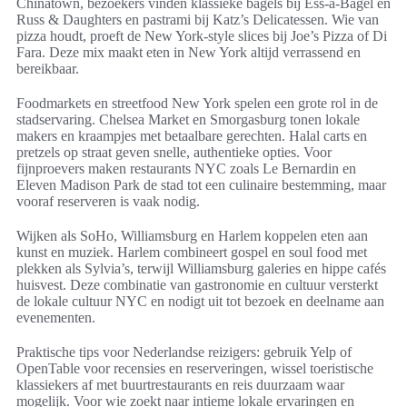
Chinatown, bezoekers vinden klassieke bagels bij Ess-a-Bagel en
Russ & Daughters en pastrami bij Katz’s Delicatessen. Wie van
pizza houdt, proeft de New York-style slices bij Joe’s Pizza of Di
Fara. Deze mix maakt eten in New York altijd verrassend en
bereikbaar.
Foodmarkets en streetfood New York spelen een grote rol in de
stadservaring. Chelsea Market en Smorgasburg tonen lokale
makers en kraampjes met betaalbare gerechten. Halal carts en
pretzels op straat geven snelle, authentieke opties. Voor
fijnproevers maken restaurants NYC zoals Le Bernardin en
Eleven Madison Park de stad tot een culinaire bestemming, maar
vooraf reserveren is vaak nodig.
Wijken als SoHo, Williamsburg en Harlem koppelen eten aan
kunst en muziek. Harlem combineert gospel en soul food met
plekken als Sylvia’s, terwijl Williamsburg galeries en hippe cafés
huisvest. Deze combinatie van gastronomie en cultuur versterkt
de lokale cultuur NYC en nodigt uit tot bezoek en deelname aan
evenementen.
Praktische tips voor Nederlandse reizigers: gebruik Yelp of
OpenTable voor recensies en reserveringen, wissel toeristische
klassiekers af met buurtrestaurants en reis duurzaam waar
mogelijk. Voor wie zoekt naar intieme lokale ervaringen en