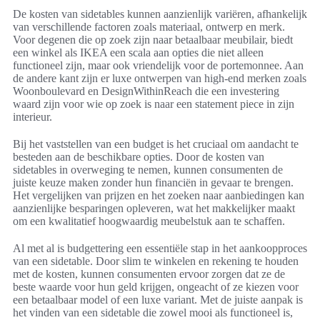
De kosten van sidetables kunnen aanzienlijk variëren, afhankelijk
van verschillende factoren zoals materiaal, ontwerp en merk.
Voor degenen die op zoek zijn naar betaalbaar meubilair, biedt
een winkel als IKEA een scala aan opties die niet alleen
functioneel zijn, maar ook vriendelijk voor de portemonnee. Aan
de andere kant zijn er luxe ontwerpen van high-end merken zoals
Woonboulevard en DesignWithinReach die een investering
waard zijn voor wie op zoek is naar een statement piece in zijn
interieur.
Bij het vaststellen van een budget is het cruciaal om aandacht te
besteden aan de beschikbare opties. Door de kosten van
sidetables in overweging te nemen, kunnen consumenten de
juiste keuze maken zonder hun financiën in gevaar te brengen.
Het vergelijken van prijzen en het zoeken naar aanbiedingen kan
aanzienlijke besparingen opleveren, wat het makkelijker maakt
om een kwalitatief hoogwaardig meubelstuk aan te schaffen.
Al met al is budgettering een essentiële stap in het aankoopproces
van een sidetable. Door slim te winkelen en rekening te houden
met de kosten, kunnen consumenten ervoor zorgen dat ze de
beste waarde voor hun geld krijgen, ongeacht of ze kiezen voor
een betaalbaar model of een luxe variant. Met de juiste aanpak is
het vinden van een sidetable die zowel mooi als functioneel is,