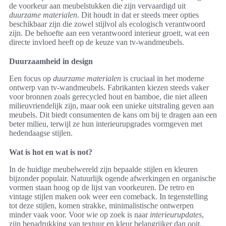
de voorkeur aan meubelstukken die zijn vervaardigd uit
duurzame materialen
. Dit houdt in dat er steeds meer opties
beschikbaar zijn die zowel stijlvol als ecologisch verantwoord
zijn. De behoefte aan een verantwoord interieur groeit, wat een
directe invloed heeft op de keuze van tv-wandmeubels.
Duurzaamheid in design
Een focus op
duurzame materialen
is cruciaal in het moderne
ontwerp van tv-wandmeubels. Fabrikanten kiezen steeds vaker
voor bronnen zoals gerecycled hout en bamboe, die niet alleen
milieuvriendelijk zijn, maar ook een unieke uitstraling geven aan
meubels. Dit biedt consumenten de kans om bij te dragen aan een
beter milieu, terwijl ze hun interieurupgrades vormgeven met
hedendaagse stijlen.
Wat is hot en wat is not?
In de huidige meubelwereld zijn bepaalde stijlen en kleuren
bijzonder populair. Natuurlijk ogende afwerkingen en organische
vormen staan hoog op de lijst van voorkeuren. De retro en
vintage stijlen maken ook weer een comeback. In tegenstelling
tot deze stijlen, komen strakke, minimalistische ontwerpen
minder vaak voor. Voor wie op zoek is naar
interieurupdates
,
zijn benadrukking van textuur en kleur belangrijker dan ooit.