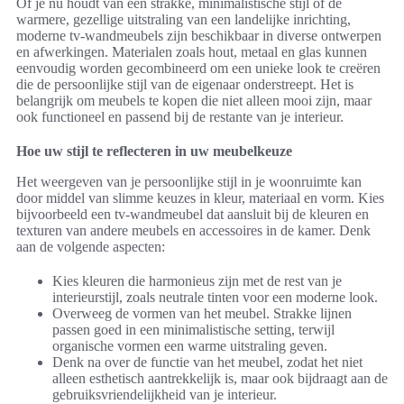
Of je nu houdt van een strakke, minimalistische stijl of de
warmere, gezellige uitstraling van een landelijke inrichting,
moderne tv-wandmeubels zijn beschikbaar in diverse ontwerpen
en afwerkingen. Materialen zoals hout, metaal en glas kunnen
eenvoudig worden gecombineerd om een unieke look te creëren
die de persoonlijke stijl van de eigenaar onderstreept. Het is
belangrijk om meubels te kopen die niet alleen mooi zijn, maar
ook functioneel en passend bij de restante van je interieur.
Hoe uw stijl te reflecteren in uw meubelkeuze
Het weergeven van je persoonlijke stijl in je woonruimte kan
door middel van slimme keuzes in kleur, materiaal en vorm. Kies
bijvoorbeeld een tv-wandmeubel dat aansluit bij de kleuren en
texturen van andere meubels en accessoires in de kamer. Denk
aan de volgende aspecten:
Kies kleuren die harmonieus zijn met de rest van je
interieurstijl, zoals neutrale tinten voor een moderne look.
Overweeg de vormen van het meubel. Strakke lijnen
passen goed in een minimalistische setting, terwijl
organische vormen een warme uitstraling geven.
Denk na over de functie van het meubel, zodat het niet
alleen esthetisch aantrekkelijk is, maar ook bijdraagt aan de
gebruiksvriendelijkheid van je interieur.