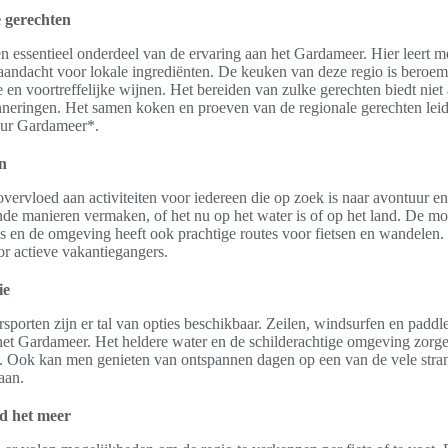
 gerechten
essentieel onderdeel van de ervaring aan het Gardameer. Hier leert me
 aandacht voor lokale ingrediënten. De keuken van deze regio is beroemd
lie en voortreffelijke wijnen. Het bereiden van zulke gerechten biedt nie
inneringen. Het samen koken en proeven van de regionale gerechten leid
uur Gardameer*.
en
vervloed aan activiteiten voor iedereen die op zoek is naar avontuur e
nde manieren vermaken, of het nu op het water is of op het land. De m
os en de omgeving heeft ook prachtige routes voor fietsen en wandelen
r actieve vakantiegangers.
ie
sporten zijn er tal van opties beschikbaar. Zeilen, windsurfen en padd
n het Gardameer. Het heldere water en de schilderachtige omgeving zorg
t. Ook kan men genieten van ontspannen dagen op een van de vele str
aan.
d het meer