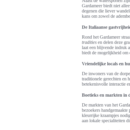
Naast de watersporten zijn
Gardameer biedt niet alle
degenen die liever wandel
kans om zowel de adembene
De Italiaanse gastvrijh
Rond het Gardameer straal
tradities
en delen deze gra
laat een blijvende indruk 
biedt de mogelijkheid om 
Vriendelijke locals en hu
De inwoners van de dorpen
traditionele gerechten en 
betekenisvolle interactie e
Boetieks en markten in d
De markten van het Gardam
bezoekers handgemaakte pr
kleurrijke kraampjes nodig
aan lokale specialiteiten 