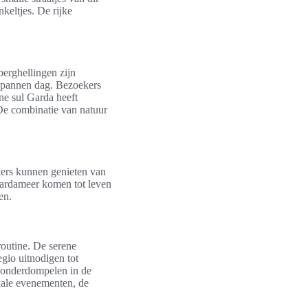
keltjes. De rijke
berghellingen zijn
tspannen dag. Bezoekers
ne sul Garda heeft
De combinatie van natuur
kers kunnen genieten van
 Gardameer komen tot leven
en.
outine. De serene
egio uitnodigen tot
 onderdompelen in de
okale evenementen, de