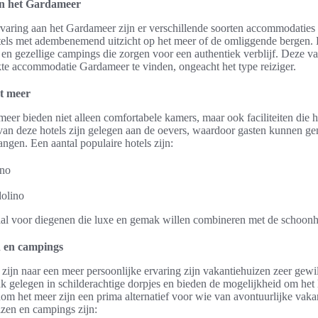
an het Gardameer
rvaring aan het Gardameer zijn er verschillende soorten accommodaties 
tels met adembenemend uitzicht op het meer of de omliggende bergen. 
n gezellige campings die zorgen voor een authentiek verblijf. Deze var
e accommodatie Gardameer te vinden, ongeacht het type reiziger.
et meer
eer bieden niet alleen comfortabele kamers, maar ook faciliteiten die h
n deze hotels zijn gelegen aan de oevers, waardoor gasten kunnen gen
gen. Een aantal populaire hotels zijn:
gno
olino
eaal voor diegenen die luxe en gemak willen combineren met de schoonh
n en campings
 zijn naar een meer persoonlijke ervaring zijn vakantiehuizen zeer gew
ak gelegen in schilderachtige dorpjes en bieden de mogelijkheid om het 
om het meer zijn een prima alternatief voor wie van avontuurlijke vaka
zen en campings zijn: