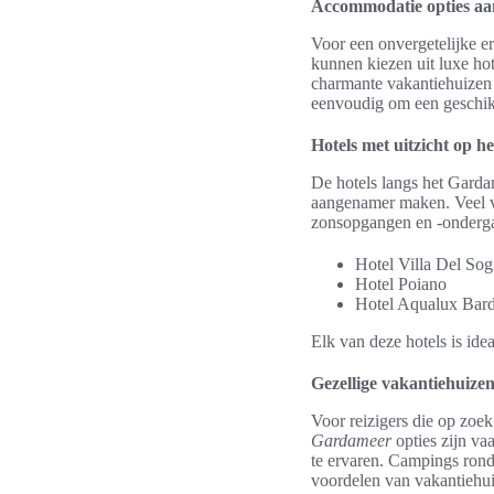
Accommodatie opties a
Voor een onvergetelijke e
kunnen kiezen uit luxe ho
charmante vakantiehuizen e
eenvoudig om een geschikt
Hotels met uitzicht op h
De hotels langs het Gardam
aangenamer maken. Veel va
zonsopgangen en -ondergan
Hotel Villa Del So
Hotel Poiano
Hotel Aqualux Bard
Elk van deze hotels is id
Gezellige vakantiehuize
Voor reizigers die op zoek
Gardameer
opties zijn va
te ervaren. Campings rond
voordelen van vakantiehui