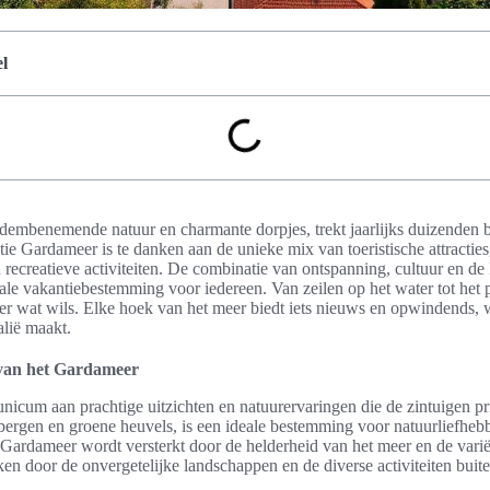
l
dembenemende natuur en charmante dorpjes, trekt jaarlijks duizenden 
tie Gardameer is te danken aan de unieke mix van toeristische attractie
 recreatieve activiteiten. De combinatie van ontspanning, cultuur en de I
eale vakantiebestemming voor iedereen. Van zeilen op het water tot het 
eder wat wils. Elke hoek van het meer biedt iets nieuws en opwindends,
alië maakt.
van het Gardameer
nicum aan prachtige uitzichten en natuurervaringen die de zintuigen pr
rgen en groene heuvels, is een ideale bestemming voor natuurliefhebb
Gardameer wordt versterkt door de helderheid van het meer en de variët
n door de onvergetelijke landschappen en de diverse activiteiten buite