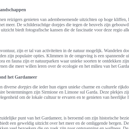
n landschappen
en reizigers genieten van adembenemende uitzichten op hoge kliffen,
het meer. De schilderachtige dorpjes die tegen de heuvels zijn gebou
 uitzicht biedt fotografische kansen die de fascinatie voor deze regio al
vontuur, zijn er tal van activiteiten in de natuur mogelijk. Wandelen do
aden zijn populaire opties. Klimmen in de omgeving is een spannende ui
ora en fauna zijn er natuurparken waar unieke soorten te ontdekken zij
enen die meer willen leren over de ecologie en het milieu van het Gard
rond het Gardameer
n diverse
dorpjes
die ieder hun eigen unieke charme en culturele rijk
re bestemmingen zijn Sirmione en Limone sul Garda. Deze plekjes zijn 
egenheid om de lokale cultuur te ervaren en te genieten van heerlijke I
zuidelijke punt van het Gardameer, is beroemd om zijn historische bez
o biedt een geweldig uitzicht over het meer en de omliggende bergen. D
ken veel bezoekers die op zoek zijn naar ontspanning en wellness. De s