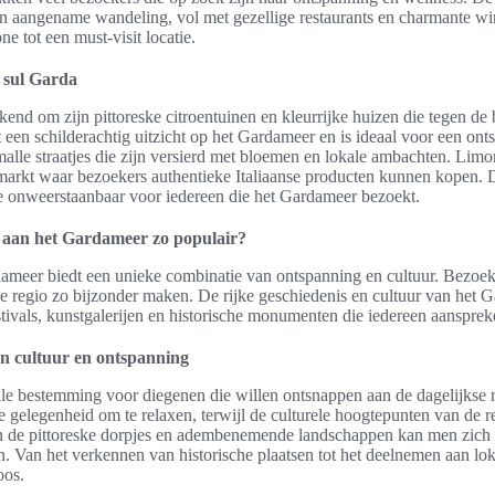
en aangename wandeling, vol met gezellige restaurants en charmante win
e tot een must-visit locatie.
 sul Garda
end om zijn pittoreske citroentuinen en kleurrijke huizen die tegen de 
 een schilderachtig uitzicht op het Gardameer en is ideaal voor een on
alle straatjes die zijn versierd met bloemen en lokale ambachten. Limo
arkt waar bezoekers authentieke Italiaanse producten kunnen kopen. 
je onweerstaanbaar voor iedereen die het Gardameer bezoekt.
 aan het Gardameer zo populair?
ameer biedt een unieke combinatie van ontspanning en cultuur. Bezoe
eze regio zo bijzonder maken. De rijke geschiedenis en cultuur van het
tivals, kunstgalerijen en historische monumenten die iedereen aansprek
n cultuur en ontspanning
le bestemming voor diegenen die willen ontsnappen aan de dagelijkse r
 gelegenheid om te relaxen, terwijl de culturele hoogtepunten van de r
 de pittoreske dorpjes en adembenemende landschappen kan men zich
en. Van het verkennen van historische plaatsen tot het deelnemen aan l
oos.