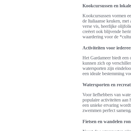
Kookcursussen en lokale
Kookcursussen vormen een 
de Italiaanse keuken, met
verse vis, heerlijke olijfo
creëert ook blijvende her
waardering voor de *cult
Activiteiten voor iedere
Het Gardameer biedt een o
kunnen zich op verschille
watersporten zijn eindelo
een ideale bestemming voo
Watersporten en recreat
Voor liefhebbers van water
populaire activiteiten aa
een unieke ervaring word
zwemmen perfect sameng
Fietsen en wandelen ron