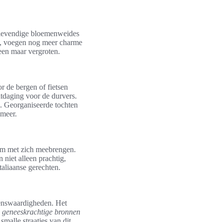
 levendige bloemenweides
wd, voegen nog meer charme
leen maar vergroten.
or de bergen of fietsen
tdaging voor de durvers.
n. Georganiseerde tochten
ameer.
dom met zich meebrengen.
niet alleen prachtig,
taliaanse gerechten.
ienswaardigheden. Het
e
geneeskrachtige bronnen
malle straatjes van dit