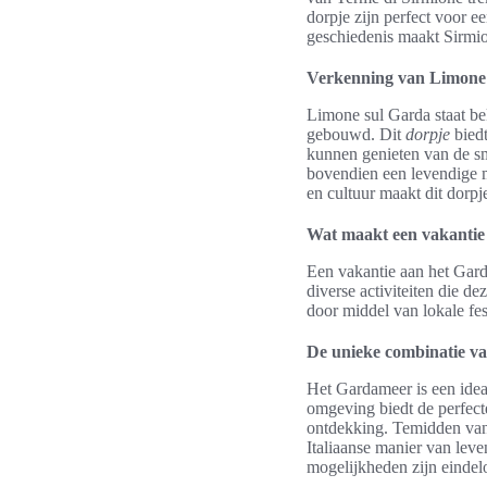
dorpje zijn perfect voor e
geschiedenis maakt Sirmion
Verkenning van Limone
Limone sul Garda staat bek
gebouwd. Dit
dorpje
biedt
kunnen genieten van de sm
bovendien een levendige m
en cultuur maakt dit dorp
Wat maakt een vakantie
Een vakantie aan het Gard
diverse activiteiten die d
door middel van lokale fes
De unieke combinatie va
Het Gardameer is een idea
omgeving biedt de perfecte
ontdekking. Temidden van
Italiaanse manier van lev
mogelijkheden zijn eindel