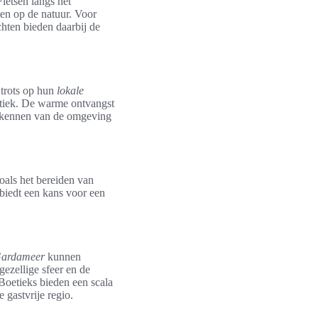
ietsen langs het
en op de natuur. Voor
hten bieden daarbij de
 trots op hun
lokale
ntiek. De warme ontvangst
verkennen van de omgeving
oals het bereiden van
 biedt een kans voor een
Gardameer
kunnen
ezellige sfeer en de
 Boetieks bieden een scala
 gastvrije regio.