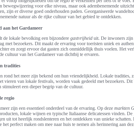
 er volop mogelijkheden om de regio te verkennen per fiets of te voet. F
en bewegwijzering voor elke niveau, maar ook adembenemende uitzicht
en, zijn er diverse goed onderhouden paden. Georganiseerde wandeltoc
mende natuur als de rijke cultuur van het gebied te ontdekken.
eid aan het Gardameer
t de lokale bevolking een bijzondere
gastvrijheid
uit. De inwoners zijn
ag met bezoekers. Dit maakt de ervaring voor toeristen uniek en authe
achter en zorgt ervoor dat gasten zich onmiddellijk thuis voelen. Het 
de cultuur van het Gardameer van dichtbij te ervaren.
n tradities
 rond het meer zijn bekend om hun vriendelijkheid. Lokale tradities, z
het vieren van lokale festivals, worden vaak gedeeld met bezoekers. Dit
n stimuleert een dieper begrip van de cultuur.
e regio
eer zijn een essentieel onderdeel van de ervaring. Op deze
markten 
oducten, lokale wijnen en typische Italiaanse delicatessen vinden. De g
en uit tot heerlijk rondslenteren en het ontdekken van unieke schatten.
die het perfect maken om mee naar huis te nemen als herinnering aan deze