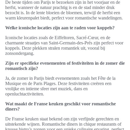
De beste tijden om Parijs te bezoeken zijn in het voorjaar en de
herfst, wanneer de natuur prachtig is en de stad minder druk
bezocht is. In de lente bloeien de bloemen, terwijl de herfst een
warm kleurenpalet biedt, perfect voor romantische wandelingen.
Welke iconische locaties zijn aan te raden voor koppels?
Iconische locaties zoals de Eiffeltoren, Sacré-Cœur, en de
charmante straatjes van Saint-Germain-des-Prés zijn perfect voor
koppels. Deze plekken stralen romantiek uit, vooral bij
zonsondergang.
Zijn er specifieke evenementen of festiviteiten in de zomer die
romantisch zijn?
Ja, de zomer in Parijs biedt evenementen zoals het Fête de la
Musique en de Paris Plages. Deze festiviteiten creëren een
vrolijke en intieme sfeer met muziek, dans en
openluchtactiviteiten.
Wat maakt de Franse keuken geschikt voor romantische
diners?
De Franse keuken staat bekend om zijn verfijnde gerechten en
uitstekende wijnen. Romantische diners in chique restaurants of
knusse bistro’s zorgen voor een unieke culinaire ervaring, perfect