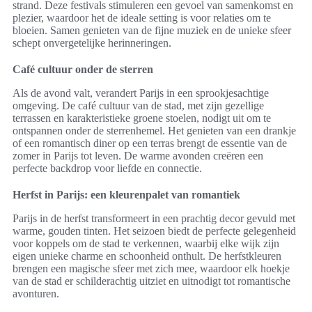
strand. Deze festivals stimuleren een gevoel van samenkomst en
plezier, waardoor het de ideale setting is voor relaties om te
bloeien. Samen genieten van de fijne muziek en de unieke sfeer
schept onvergetelijke herinneringen.
Café cultuur onder de sterren
Als de avond valt, verandert Parijs in een sprookjesachtige
omgeving. De café cultuur van de stad, met zijn gezellige
terrassen en karakteristieke groene stoelen, nodigt uit om te
ontspannen onder de sterrenhemel. Het genieten van een drankje
of een romantisch diner op een terras brengt de essentie van de
zomer in Parijs tot leven. De warme avonden creëren een
perfecte backdrop voor liefde en connectie.
Herfst in Parijs: een kleurenpalet van romantiek
Parijs in de herfst transformeert in een prachtig decor gevuld met
warme, gouden tinten. Het seizoen biedt de perfecte gelegenheid
voor koppels om de stad te verkennen, waarbij elke wijk zijn
eigen unieke charme en schoonheid onthult. De herfstkleuren
brengen een magische sfeer met zich mee, waardoor elk hoekje
van de stad er schilderachtig uitziet en uitnodigt tot romantische
avonturen.