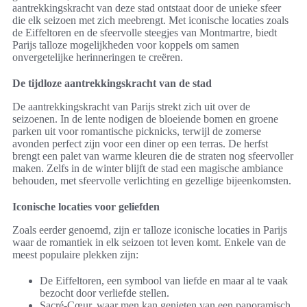
aantrekkingskracht van deze stad ontstaat door de unieke sfeer
die elk seizoen met zich meebrengt. Met iconische locaties zoals
de Eiffeltoren en de sfeervolle steegjes van Montmartre, biedt
Parijs talloze mogelijkheden voor koppels om samen
onvergetelijke herinneringen te creëren.
De tijdloze aantrekkingskracht van de stad
De aantrekkingskracht van Parijs strekt zich uit over de
seizoenen. In de lente nodigen de bloeiende bomen en groene
parken uit voor romantische picknicks, terwijl de zomerse
avonden perfect zijn voor een diner op een terras. De herfst
brengt een palet van warme kleuren die de straten nog sfeervoller
maken. Zelfs in de winter blijft de stad een magische ambiance
behouden, met sfeervolle verlichting en gezellige bijeenkomsten.
Iconische locaties voor geliefden
Zoals eerder genoemd, zijn er talloze iconische locaties in Parijs
waar de romantiek in elk seizoen tot leven komt. Enkele van de
meest populaire plekken zijn:
De Eiffeltoren, een symbool van liefde en maar al te vaak
bezocht door verliefde stellen.
Sacré-Cœur, waar men kan genieten van een panoramisch