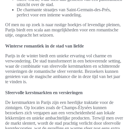
uitzicht over de stad.
De charmante straatjes van Saint-Germain-des-Prés,
perfect voor een intieme wandeling.
Of men nu op zoek is naar rustige hoekjes of levendige pleinen,
Parijs biedt een scala aan mogelijkheden voor een romantische
uitje, ongeacht het seizoen.
Winterse romantiek in de stad van liefde
Parijs in de winter biedt een unieke ervaring vol charme en
verwondering. De stad transformeert in een betoverende setting,
waar de combinatie van sfeervolle kerstmarkten en schitterende
versieringen de romantische sfeer versterkt. Bezoekers kunnen
genieten van de magische ambiance die in deze tijd van het jaar
te vinden is.
Sfeervolle kerstmarkten en versieringen
De kerstmarkten in Parijs zijn een heerlijke traktatie voor de
zintuigen. Op locaties zoals de Champs-Élysées kunnen
bezoekers zich vergapen aan een verscheidenheid aan lokale
lekkernijen en unieke ambachtelijke producten. Terwijl men over
de markt slentert, wordt de stad prachtig verlicht door sfeervolle
kerstdecoraties, wat de gezellige en warme sfeer nog eens extra