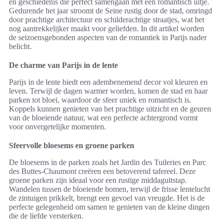
en geschiedenis die perfect samengaan met een romantisch uitje.
Gedurende het jaar stroomt de Seine rustig door de stad, omringd
door prachtige architectuur en schilderachtige straatjes, wat het
nog aantrekkelijker maakt voor geliefden. In dit artikel worden
de seizoensgebonden aspecten van de romantiek in Parijs nader
belicht.
De charme van Parijs in de lente
Parijs in de lente biedt een adembenemend decor vol kleuren en
leven. Terwijl de dagen warmer worden, komen de stad en haar
parken tot bloei, waardoor de sfeer uniek en romantisch is.
Koppels kunnen genieten van het prachtige uitzicht en de geuren
van de bloeiende natuur, wat een perfecte achtergrond vormt
voor onvergetelijke momenten.
Sfeervolle bloesems en groene parken
De bloesems in de parken zoals het Jardin des Tuileries en Parc
des Buttes-Chaumont creëren een betoverend tafereel. Deze
groene parken zijn ideaal voor een rustige middaguitstap.
Wandelen tussen de bloeiende bomen, terwijl de frisse lentelucht
de zintuigen prikkelt, brengt een gevoel van vreugde. Het is de
perfecte gelegenheid om samen te genieten van de kleine dingen
die de liefde versterken.