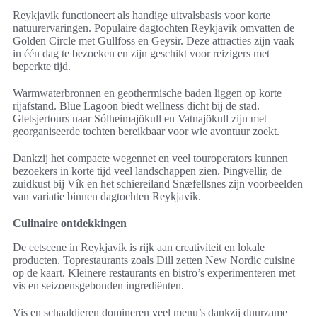
Reykjavik functioneert als handige uitvalsbasis voor korte
natuurervaringen. Populaire dagtochten Reykjavik omvatten de
Golden Circle met Gullfoss en Geysir. Deze attracties zijn vaak
in één dag te bezoeken en zijn geschikt voor reizigers met
beperkte tijd.
Warmwaterbronnen en geothermische baden liggen op korte
rijafstand. Blue Lagoon biedt wellness dicht bij de stad.
Gletsjertours naar Sólheimajökull en Vatnajökull zijn met
georganiseerde tochten bereikbaar voor wie avontuur zoekt.
Dankzij het compacte wegennet en veel touroperators kunnen
bezoekers in korte tijd veel landschappen zien. Þingvellir, de
zuidkust bij Vík en het schiereiland Snæfellsnes zijn voorbeelden
van variatie binnen dagtochten Reykjavik.
Culinaire ontdekkingen
De eetscene in Reykjavik is rijk aan creativiteit en lokale
producten. Toprestaurants zoals Dill zetten New Nordic cuisine
op de kaart. Kleinere restaurants en bistro’s experimenteren met
vis en seizoensgebonden ingrediënten.
Vis en schaaldieren domineren veel menu’s dankzij duurzame