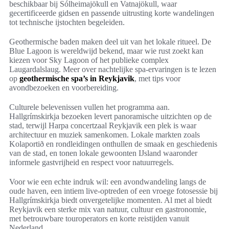
beschikbaar bij Sólheimajökull en Vatnajökull, waar
gecertificeerde gidsen en passende uitrusting korte wandelingen
tot technische ijstochten begeleiden.
Geothermische baden maken deel uit van het lokale ritueel. De
Blue Lagoon is wereldwijd bekend, maar wie rust zoekt kan
kiezen voor Sky Lagoon of het publieke complex
Laugardalslaug. Meer over nachtelijke spa-ervaringen is te lezen
op
geothermische spa’s in Reykjavik
, met tips voor
avondbezoeken en voorbereiding.
Culturele belevenissen vullen het programma aan.
Hallgrímskirkja bezoeken levert panoramische uitzichten op de
stad, terwijl Harpa concertzaal Reykjavik een plek is waar
architectuur en muziek samenkomen. Lokale markten zoals
Kolaportið en rondleidingen onthullen de smaak en geschiedenis
van de stad, en tonen lokale gewoonten IJsland waaronder
informele gastvrijheid en respect voor natuurregels.
Voor wie een echte indruk wil: een avondwandeling langs de
oude haven, een intiem live-optreden of een vroege fotosessie bij
Hallgrímskirkja biedt onvergetelijke momenten. Al met al biedt
Reykjavik een sterke mix van natuur, cultuur en gastronomie,
met betrouwbare touroperators en korte reistijden vanuit
Nederland.