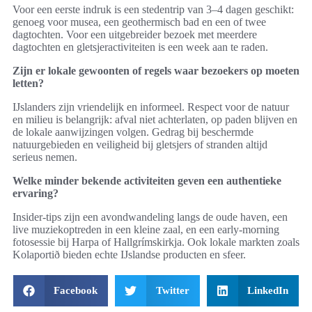
Voor een eerste indruk is een stedentrip van 3–4 dagen geschikt:
genoeg voor musea, een geothermisch bad en een of twee
dagtochten. Voor een uitgebreider bezoek met meerdere
dagtochten en gletsjeractiviteiten is een week aan te raden.
Zijn er lokale gewoonten of regels waar bezoekers op moeten
letten?
IJslanders zijn vriendelijk en informeel. Respect voor de natuur
en milieu is belangrijk: afval niet achterlaten, op paden blijven en
de lokale aanwijzingen volgen. Gedrag bij beschermde
natuurgebieden en veiligheid bij gletsjers of stranden altijd
serieus nemen.
Welke minder bekende activiteiten geven een authentieke
ervaring?
Insider‑tips zijn een avondwandeling langs de oude haven, een
live muziekoptreden in een kleine zaal, en een early‑morning
fotosessie bij Harpa of Hallgrímskirkja. Ook lokale markten zoals
Kolaportið bieden echte IJslandse producten en sfeer.
Facebook
Twitter
LinkedIn