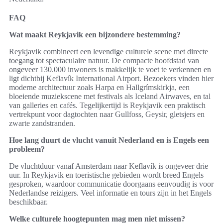
FAQ
Wat maakt Reykjavik een bijzondere bestemming?
Reykjavik combineert een levendige culturele scene met directe
toegang tot spectaculaire natuur. De compacte hoofdstad van
ongeveer 130.000 inwoners is makkelijk te voet te verkennen en
ligt dichtbij Keflavík International Airport. Bezoekers vinden hier
moderne architectuur zoals Harpa en Hallgrímskirkja, een
bloeiende muziekscene met festivals als Iceland Airwaves, en tal
van galleries en cafés. Tegelijkertijd is Reykjavik een praktisch
vertrekpunt voor dagtochten naar Gullfoss, Geysir, gletsjers en
zwarte zandstranden.
Hoe lang duurt de vlucht vanuit Nederland en is Engels een
probleem?
De vluchtduur vanaf Amsterdam naar Keflavík is ongeveer drie
uur. In Reykjavik en toeristische gebieden wordt breed Engels
gesproken, waardoor communicatie doorgaans eenvoudig is voor
Nederlandse reizigers. Veel informatie en tours zijn in het Engels
beschikbaar.
Welke culturele hoogtepunten mag men niet missen?