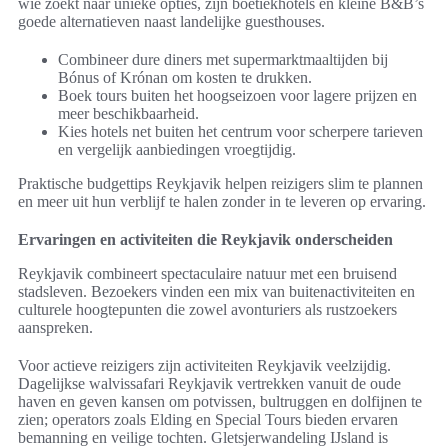
wie zoekt naar unieke opties, zijn boetiekhotels en kleine B&B’s
goede alternatieven naast landelijke guesthouses.
Combineer dure diners met supermarktmaaltijden bij
Bónus of Krónan om kosten te drukken.
Boek tours buiten het hoogseizoen voor lagere prijzen en
meer beschikbaarheid.
Kies hotels net buiten het centrum voor scherpere tarieven
en vergelijk aanbiedingen vroegtijdig.
Praktische budgettips Reykjavik helpen reizigers slim te plannen
en meer uit hun verblijf te halen zonder in te leveren op ervaring.
Ervaringen en activiteiten die Reykjavik onderscheiden
Reykjavik combineert spectaculaire natuur met een bruisend
stadsleven. Bezoekers vinden een mix van buitenactiviteiten en
culturele hoogtepunten die zowel avonturiers als rustzoekers
aanspreken.
Voor actieve reizigers zijn activiteiten Reykjavik veelzijdig.
Dagelijkse walvissafari Reykjavik vertrekken vanuit de oude
haven en geven kansen om potvissen, bultruggen en dolfijnen te
zien; operators zoals Elding en Special Tours bieden ervaren
bemanning en veilige tochten. Gletsjerwandeling IJsland is