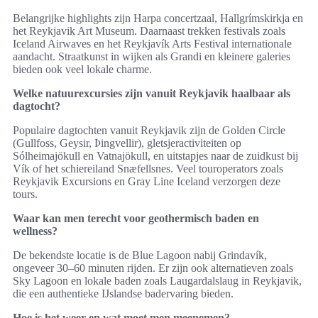
Belangrijke highlights zijn Harpa concertzaal, Hallgrímskirkja en
het Reykjavik Art Museum. Daarnaast trekken festivals zoals
Iceland Airwaves en het Reykjavík Arts Festival internationale
aandacht. Straatkunst in wijken als Grandi en kleinere galeries
bieden ook veel lokale charme.
Welke natuurexcursies zijn vanuit Reykjavik haalbaar als
dagtocht?
Populaire dagtochten vanuit Reykjavik zijn de Golden Circle
(Gullfoss, Geysir, Þingvellir), gletsjeractiviteiten op
Sólheimajökull en Vatnajökull, en uitstapjes naar de zuidkust bij
Vík of het schiereiland Snæfellsnes. Veel touroperators zoals
Reykjavik Excursions en Gray Line Iceland verzorgen deze
tours.
Waar kan men terecht voor geothermisch baden en
wellness?
De bekendste locatie is de Blue Lagoon nabij Grindavík,
ongeveer 30–60 minuten rijden. Er zijn ook alternatieven zoals
Sky Lagoon en lokale baden zoals Laugardalslaug in Reykjavik,
die een authentieke IJslandse badervaring bieden.
Hoe is het weer en wat moet men meenemen?