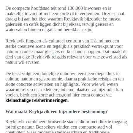
De compacte hoofdstad telt rond 130.000 inwoners en is
makkelijk te voet of met een korte rit te verkennen. Deze schaal
draagt bij aan het idee waarom Reykjavik bijzonder is: musea,
galerieën en cafés liggen dicht bij elkaar, terwijl geisers en
watervallen binnen dagafstand bereikbaar zijn.
Reykjavik fungeert als cultureel centrum van IJsland met een
sterke creatieve scene en tegelijk als praktisch vertrekpunt voor
natuurexcursies naar gletsjers en kustlandschappen. Dat maakt dit
deel van elke Reykjavik reisgids relevant voor wie zowel stad als
natuur wil ervaren.
De tekst volgt een duidelijke opbouw: eerst een diepe duik in
cultuur, natuur en gastronomie, daarna praktische reistips en ten
slotte concrete activiteiten en highlights. Voor wie wil weten
waarom reizen naar kleinere, intieme plaatsen zo bijzonder kan
voelen, biedt een korte achtergrond hier extra context via
kleinschalige reisherinneringen
.
Wat maakt Reykjavik een bijzondere bestemming?
Reykjavik combineert bruisende stadscultuur met directe toegang
tot ruige natuur. Bezoekers vinden een compacte stad vol
creativiteit, waar moderne stadsgezichten en traditionele