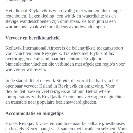
Het klimaat Reykjavik is wisselvallig met wind en plotselinge
regenbuien. Lagenkleding, een wind‑ en waterdichte jas en
stevige wandelschoenen zijn onmisbaar. Zelfs in juni is een
warme muts vaak welkom tijdens avondwandelingen.
Vervoer en bereikbaarheid
Keflavík International Airport is de belangrijkste toegangspoort
voor vluchten naar Reykjavik. Transfers met Flybus of taxi
overbruggen de afstand naar het centrum. Er zijn ook
binnenlandse vluchten die verbinden met afgelegen regio’s voor
wie verder wil reizen.
In de stad rijdt het netwerk Strætó; dit vormt het hart van het
openbaar vervoer IJsland in Reykjavík en omgeving. Voor
flexibiliteit boeken veel reizigers autohuur. Betrouwbare
touroperators zoals Reykjavik Excursions verzorgen dagtochten
en transfers naar populaire bezienswaardigheden.
Accommodatie en budgettips
Hotels Reykjavik variëren van luxe naar betaalbare guesthouses
en hostels. Keuze hangt vaak samen met locatie en seizoen. Voor