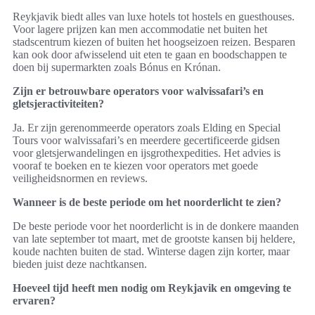
Reykjavik biedt alles van luxe hotels tot hostels en guesthouses.
Voor lagere prijzen kan men accommodatie net buiten het
stadscentrum kiezen of buiten het hoogseizoen reizen. Besparen
kan ook door afwisselend uit eten te gaan en boodschappen te
doen bij supermarkten zoals Bónus en Krónan.
Zijn er betrouwbare operators voor walvissafari’s en
gletsjeractiviteiten?
Ja. Er zijn gerenommeerde operators zoals Elding en Special
Tours voor walvissafari’s en meerdere gecertificeerde gidsen
voor gletsjerwandelingen en ijsgrothexpedities. Het advies is
vooraf te boeken en te kiezen voor operators met goede
veiligheidsnormen en reviews.
Wanneer is de beste periode om het noorderlicht te zien?
De beste periode voor het noorderlicht is in de donkere maanden
van late september tot maart, met de grootste kansen bij heldere,
koude nachten buiten de stad. Winterse dagen zijn korter, maar
bieden juist deze nachtkansen.
Hoeveel tijd heeft men nodig om Reykjavik en omgeving te
ervaren?