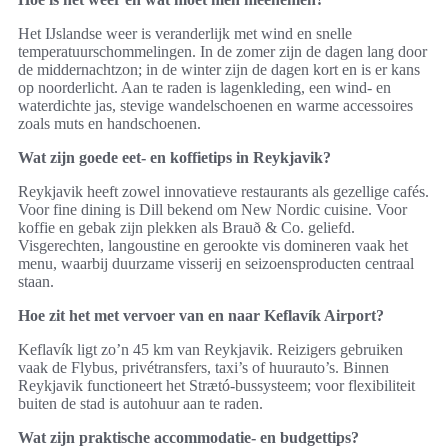
Het IJslandse weer is veranderlijk met wind en snelle
temperatuurschommelingen. In de zomer zijn de dagen lang door
de middernachtzon; in de winter zijn de dagen kort en is er kans
op noorderlicht. Aan te raden is lagenkleding, een wind‑ en
waterdichte jas, stevige wandelschoenen en warme accessoires
zoals muts en handschoenen.
Wat zijn goede eet- en koffietips in Reykjavik?
Reykjavik heeft zowel innovatieve restaurants als gezellige cafés.
Voor fine dining is Dill bekend om New Nordic cuisine. Voor
koffie en gebak zijn plekken als Brauð & Co. geliefd.
Visgerechten, langoustine en gerookte vis domineren vaak het
menu, waarbij duurzame visserij en seizoensproducten centraal
staan.
Hoe zit het met vervoer van en naar Keflavík Airport?
Keflavík ligt zo’n 45 km van Reykjavik. Reizigers gebruiken
vaak de Flybus, privétransfers, taxi’s of huurauto’s. Binnen
Reykjavik functioneert het Strætó-bussysteem; voor flexibiliteit
buiten de stad is autohuur aan te raden.
Wat zijn praktische accommodatie- en budgettips?