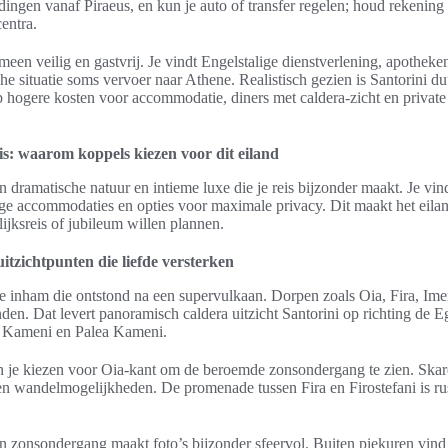
ingen vanaf Piraeus, en kun je auto of transfer regelen; houd rekening
entra.
meen veilig en gastvrij. Je vindt Engelstalige dienstverlening, apotheken
he situatie soms vervoer naar Athene. Realistisch gezien is Santorini d
 hogere kosten voor accommodatie, diners met caldera‑zicht en private 
is: waarom koppels kiezen voor dit eiland
n dramatische natuur en intieme luxe die je reis bijzonder maakt. Je vin
ige accommodaties en opties voor maximale privacy. Dit maakt het eilan
jksreis of jubileum willen plannen.
uitzichtpunten die liefde versterken
e inham die ontstond na een supervulkaan. Dorpen zoals Oia, Fira, Imer
nden. Dat levert panoramisch caldera uitzicht Santorini op richting de 
a Kameni en Palea Kameni.
 je kiezen voor Oia-kant om de beroemde zonsondergang te zien. Skaro
en wandelmogelijkheden. De promenade tussen Fira en Firostefani is rus
en zonsondergang maakt foto’s bijzonder sfeervol. Buiten piekuren vind 