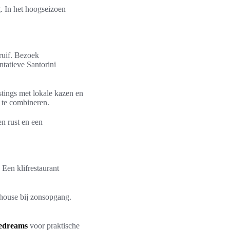
g. In het hoogseizoen
ruif. Bezoek
tatieve Santorini
astings met lokale kazen en
 te combineren.
en rust en een
 Een klifrestaurant
 house bij zonsopgang.
ledreams
voor praktische