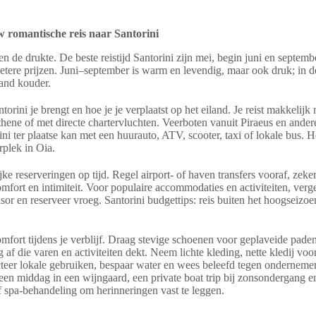
w romantische reis naar Santorini
en de drukte. De beste reistijd Santorini zijn mei, begin juni en septemb
betere prijzen. Juni–september is warm en levendig, maar ook druk; in 
land kouder.
orini je brengt en hoe je je verplaatst op het eiland. Je reist makkelijk
thene of met directe chartervluchten. Veerboten vanuit Piraeus en ande
rini ter plaatse kan met een huurauto, ATV, scooter, taxi of lokale bus.
plek in Oia.
ke reserveringen op tijd. Regel airport- of haven transfers vooraf, zeker
omfort en intimiteit. Voor populaire accommodaties en activiteiten, verge
r en reserveer vroeg. Santorini budgettips: reis buiten het hoogseizoen
omfort tijdens je verblijf. Draag stevige schoenen voor geplaveide pad
g af die varen en activiteiten dekt. Neem lichte kleding, nette kledij vo
eer lokale gebruiken, bespaar water en wees beleefd tegen ondernemer
 een middag in een wijngaard, een private boat trip bij zonsondergang en 
 spa-behandeling om herinneringen vast te leggen.