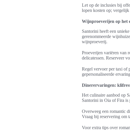
Let op de inclusies bij off
lopen kosten op; vergelijk
Wijnproeverijen op het 
Santorini heeft een uniek
gerenommeerde wijnhuizen
wijnproeverij.
Proeverijen variëren van 
delicatessen. Reserveer v
Regel vervoer per taxi of p
gepersonaliseerde ervarin
Dinerervaringen: klifres
Het culinaire aanbod op San
Santorini in Oia of Fira i
Overweeg een romantic dinn
Vraag bij reservering om t
Voor extra tips over roma