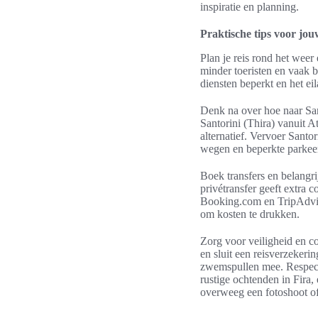
inspiratie en planning.
Praktische tips voor jou
Plan je reis rond het weer 
minder toeristen en vaak 
diensten beperkt en het ei
Denk na over hoe naar Sant
Santorini (Thira) vanuit A
alternatief. Vervoer Santo
wegen en beperkte parkeer
Boek transfers en belangrij
privétransfer geeft extra c
Booking.com en TripAdviso
om kosten te drukken.
Zorg voor veiligheid en c
en sluit een reisverzekerin
zwemspullen mee. Respect
rustige ochtenden in Fira,
overweeg een fotoshoot of