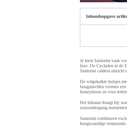
Inhoudsopgave artike
Je kiest Santorini vaak vo
luxe. De Cycladen in de E
Santorini caldera uitzicht 
De witgekalkte huisjes met
bougainvillea vormen een b
honeymoon en voor iedere
Het klimaat draagt bij: w
zonsondergang‑momenten. B
Santorini combineert exclu
hoogwaardige restaurants e