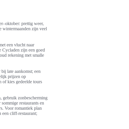
er–oktober: prettig weer,
de wintermaanden zijn veel
 met een vlucht naar
re Cycladen zijn een goed
 Houd rekening met smalle
 bij late aankomst; een
lijk prijzen op
 of kies gedeelde tours
en, gebruik zonbescherming
or sommige restaurants en
s. Voor romantiek plan
een cliff-restaurant;