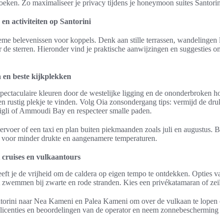
oeken. Zo maximaliseer je privacy tijdens je honeymoon suites Santorin
n activiteiten op Santorini
tieme belevenissen voor koppels. Denk aan stille terrassen, wandelingen 
de sterren. Hieronder vind je praktische aanwijzingen en suggesties o
 en beste kijkplekken
spectaculaire kleuren door de westelijke ligging en de ononderbroken 
 rustig plekje te vinden. Volg Oia zonsondergang tips: vermijd de druk
vigli of Ammoudi Bay en respecteer smalle paden.
rvoer of een taxi en plan buiten piekmaanden zoals juli en augustus. B
r voor minder drukte en aangenamere temperaturen.
 cruises en vulkaantours
eft je de vrijheid om de caldera op eigen tempo te ontdekken. Opties va
t zwemmen bij zwarte en rode stranden. Kies een privékatamaran of zeil
torini naar Nea Kameni en Palea Kameni om over de vulkaan te lopen e
d licenties en beoordelingen van de operator en neem zonnebescherming