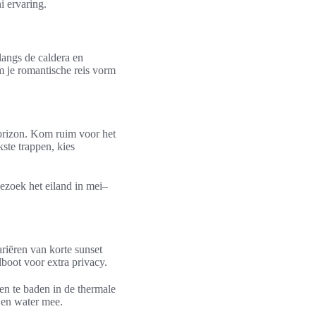
i ervaring.
langs de caldera en
m je romantische reis vorm
horizon. Kom ruim voor het
ste trappen, kies
ezoek het eiland in mei–
riëren van korte sunset
boot voor extra privacy.
n te baden in de thermale
 en water mee.