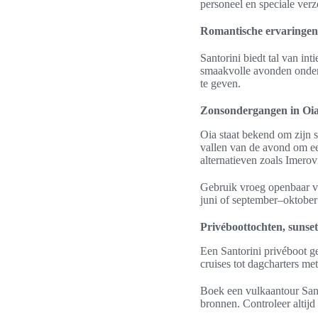
personeel en speciale verz
Romantische ervaringen e
Santorini biedt tal van in
smaakvolle avonden onder 
te geven.
Zonsondergangen in Oia
Oia staat bekend om zijn 
vallen van de avond om een
alternatieven zoals Imero
Gebruik vroeg openbaar ve
juni of september–oktobe
Privéboottochten, sunset
Een Santorini privéboot ge
cruises tot dagcharters me
Boek een vulkaantour San
bronnen. Controleer altij