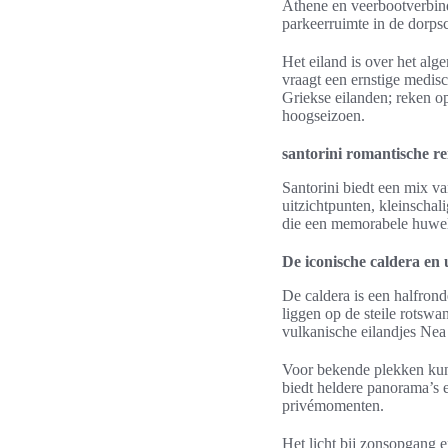
Athene en veerbootverbind
parkeerruimte in de dorpsc
Het eiland is over het alge
vraagt een ernstige medisc
Griekse eilanden; reken op
hoogseizoen.
santorini romantische re
Santorini biedt een mix va
uitzichtpunten, kleinschal
die een memorabele huweli
De iconische caldera en 
De caldera is een halfrond
liggen op de steile rotswa
vulkanische eilandjes Ne
Voor bekende plekken kun
biedt heldere panorama’s 
privémomenten.
Het licht bij zonsopgang 