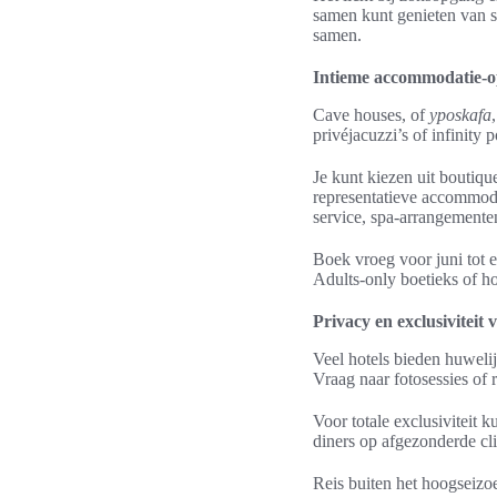
samen kunt genieten van st
samen.
Intieme accommodatie-op
Cave houses, of
yposkafa
privéjacuzzi’s of infinity p
Je kunt kiezen uit boutiqu
representatieve accommoda
service, spa‑arrangementen
Boek vroeg voor juni tot e
Adults‑only boetieks of h
Privacy en exclusiviteit 
Veel hotels bieden huweli
Vraag naar fotosessies of 
Voor totale exclusiviteit 
diners op afgezonderde cl
Reis buiten het hoogseizoe