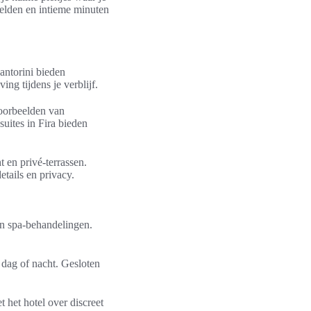
beelden en intieme minuten
antorini bieden
ing tijdens je verblijf.
Voorbeelden van
uites in Fira bieden
t en privé‑terrassen.
tails en privacy.
en spa‑behandelingen.
 dag of nacht. Gesloten
 het hotel over discreet