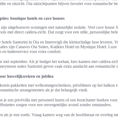
ilte en uitzicht. Oia uitzichtpunten blijven favoriet voor romantische 
ties: boutique hotels en cave houses
, zijn uitgehouwen woningen met natuurlijke isolatie. Veel cave house S
ools met direct caldera‑zicht. Dat zorgt voor een stille, persoonlijke belev
e hotels Santorini in Oia en Imerovigli die kleinschalige luxe leveren. 
ties zijn Canaves Oia Suites, Katikies Hotel en Mystique Hotel. Luxe s
 en butlerservice voor extra comfort.
n met september. Als je budget het toelaat, kies kamers met caldera‑zich
oneymoon suites Santorini geven vaak extra aandacht aan romantische de
voor huwelijksreizen en jubilea
jksreis‑pakketten met welkomstgeschenken, privédiners op het balkon 
romantische arrangementen als je dat belangrijk vindt.
kun je een privévilla met personeel huren of een bootcharter boeken voor
iffruimtes zorgen voor een onvergetelijke avond zonder omstanders.
n als je rust zoekt. Vraag kamers weg van de hoofdstraat en overleg met