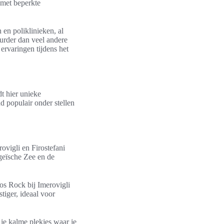
 met beperkte
 en poliklinieken, al
uurder dan veel andere
ervaringen tijdens het
dt hier unieke
d populair onder stellen
ovigli en Firostefani
Egeïsche Zee en de
s Rock bij Imerovigli
tiger, ideaal voor
je kalme plekjes waar je