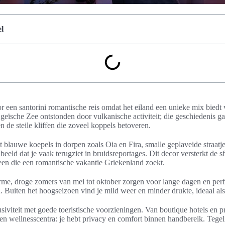
l
or een santorini romantische reis omdat het eiland een unieke mix biedt 
geïsche Zee ontstonden door vulkanische activiteit; die geschiedenis ga
en de steile kliffen die zoveel koppels betoveren.
 blauwe koepels in dorpen zoals Oia en Fira, smalle geplaveide straatj
eeld dat je vaak terugziet in bruidsreportages. Dit decor versterkt de s
en die een romantische vakantie Griekenland zoekt.
arme, droge zomers van mei tot oktober zorgen voor lange dagen en perf
uiten het hoogseizoen vind je mild weer en minder drukte, ideaal als j
siviteit met goede toeristische voorzieningen. Van boutique hotels en p
n wellnesscentra: je hebt privacy en comfort binnen handbereik. Tegelij