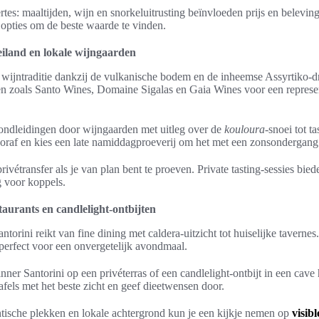
ertes: maaltijden, wijn en snorkeluitrusting beïnvloeden prijs en belevin
 opties om de beste waarde te vinden.
eiland en lokale wijngaarden
e wijntraditie dankzij de vulkanische bodem en de inheemse Assyrtiko-d
 zoals Santo Wines, Domaine Sigalas en Gaia Wines voor een represen
rondleidingen door wijngaarden met uitleg over de
kouloura
-snoei tot t
ooraf en kies een late namiddagproeverij om het met een zonsondergang
rivétransfer als je van plan bent te proeven. Private tasting-sessies bied
g voor koppels.
taurants en candlelight-ontbijten
torini reikt van fine dining met caldera-uitzicht tot huiselijke tavernes.
s perfect voor een onvergetelijk avondmaal.
er Santorini op een privéterras of een candlelight-ontbijt in een cave
afels met het beste zicht en geef dieetwensen door.
ntische plekken en lokale achtergrond kun je een kijkje nemen op
visib