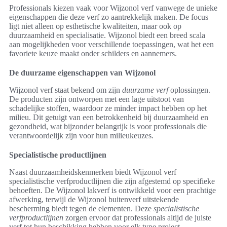
Professionals kiezen vaak voor Wijzonol verf vanwege de unieke
eigenschappen die deze verf zo aantrekkelijk maken. De focus
ligt niet alleen op esthetische kwaliteiten, maar ook op
duurzaamheid en specialisatie. Wijzonol biedt een breed scala
aan mogelijkheden voor verschillende toepassingen, wat het een
favoriete keuze maakt onder schilders en aannemers.
De duurzame eigenschappen van Wijzonol
Wijzonol verf staat bekend om zijn
duurzame verf
oplossingen.
De producten zijn ontworpen met een lage uitstoot van
schadelijke stoffen, waardoor ze minder impact hebben op het
milieu. Dit getuigt van een betrokkenheid bij duurzaamheid en
gezondheid, wat bijzonder belangrijk is voor professionals die
verantwoordelijk zijn voor hun milieukeuzes.
Specialistische productlijnen
Naast duurzaamheidskenmerken biedt Wijzonol verf
specialistische verfproductlijnen die zijn afgestemd op specifieke
behoeften. De Wijzonol lakverf is ontwikkeld voor een prachtige
afwerking, terwijl de Wijzonol buitenverf uitstekende
bescherming biedt tegen de elementen. Deze
specialistische
verfproductlijnen
zorgen ervoor dat professionals altijd de juiste
verf tot hun beschikking hebben voor elk type project.