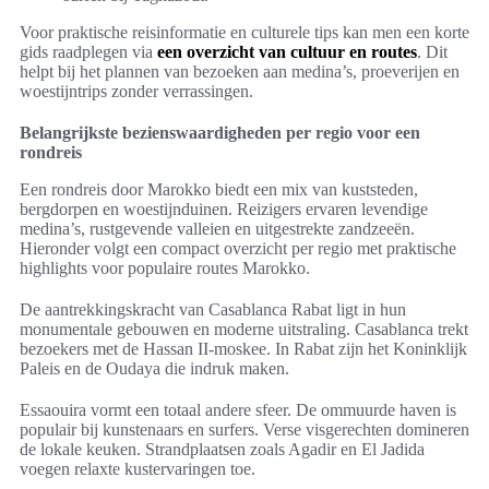
Voor praktische reisinformatie en culturele tips kan men een korte
gids raadplegen via
een overzicht van cultuur en routes
. Dit
helpt bij het plannen van bezoeken aan medina’s, proeverijen en
woestijntrips zonder verrassingen.
Belangrijkste bezienswaardigheden per regio voor een
rondreis
Een rondreis door Marokko biedt een mix van kuststeden,
bergdorpen en woestijnduinen. Reizigers ervaren levendige
medina’s, rustgevende valleien en uitgestrekte zandzeeën.
Hieronder volgt een compact overzicht per regio met praktische
highlights voor populaire routes Marokko.
De aantrekkingskracht van Casablanca Rabat ligt in hun
monumentale gebouwen en moderne uitstraling. Casablanca trekt
bezoekers met de Hassan II-moskee. In Rabat zijn het Koninklijk
Paleis en de Oudaya die indruk maken.
Essaouira vormt een totaal andere sfeer. De ommuurde haven is
populair bij kunstenaars en surfers. Verse visgerechten domineren
de lokale keuken. Strandplaatsen zoals Agadir en El Jadida
voegen relaxte kustervaringen toe.