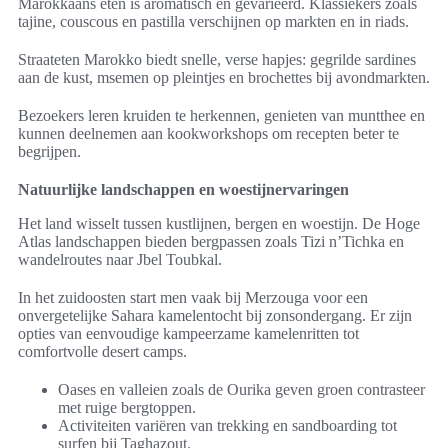
Marokkaans eten is aromatisch en gevarieerd. Klassiekers zoals
tajine, couscous en pastilla verschijnen op markten en in riads.
Straateten Marokko biedt snelle, verse hapjes: gegrilde sardines
aan de kust, msemen op pleintjes en brochettes bij avondmarkten.
Bezoekers leren kruiden te herkennen, genieten van muntthee en
kunnen deelnemen aan kookworkshops om recepten beter te
begrijpen.
Natuurlijke landschappen en woestijnervaringen
Het land wisselt tussen kustlijnen, bergen en woestijn. De Hoge
Atlas landschappen bieden bergpassen zoals Tizi n’Tichka en
wandelroutes naar Jbel Toubkal.
In het zuidoosten start men vaak bij Merzouga voor een
onvergetelijke Sahara kamelentocht bij zonsondergang. Er zijn
opties van eenvoudige kampeerzame kamelenritten tot
comfortvolle desert camps.
Oases en valleien zoals de Ourika geven groen contrasteer
met ruige bergtoppen.
Activiteiten variëren van trekking en sandboarding tot
surfen bij Taghazout.