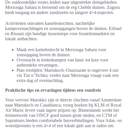
De zuidoostelijke routes leiden naar uitgestrekte duingebieden.
Merzouga Sahara is beroemd om de erg Chebbi duinen. Zagora
biedt toegang tot andere zandzeeën en langere 4×4-trajecten.
Activiteiten omvatten kamelentochten, nachtelijke
kampovernachtingen en zonsopgangen boven de duinen. Erfoud
en Rissani zijn handige tussenstops voor fossielenmarkten en
lokale ambachten.
Maak een kamelentocht in Merzouga Sahara voor
zonsopgang boven de duinen.
Overnacht in tentenkampen van basic tot luxe voor
authentieke ervaringen.
Plan reistijden: Marrakech–Ouarzazate is ongeveer 4 uur
via Tizi n’Tichka; verder naar Merzouga vraagt vaak een
extra dag of overnachting.
Praktische tips en ervaringen tijdens een rondreis
Voor vervoer Marokko zijn er directe vluchten vanaf Amsterdam
naar Marrakech en Casablanca; vroeg boeken bij KLM of Royal
Air Maroc levert vaak lagere prijzen op. Binnenlands werkt het
treinnetwerk van ONCF goed tussen grote steden, en CTM of
Supratours bieden comfortabele busverbindingen. Voor Atlas- en
woestijnroutes is een 4×4 of een lokale gids aan te raden om