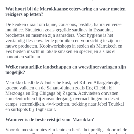
Wat hoort bij de Marokkaanse eetervaring en waar moeten
reizigers op letten?
De keuken draait om tajine, couscous, pastilla, harira en verse
muntthee. Straateten zoals gegrilde sardines in Essaouira,
brochettes en msemen zijn aanraders. Voor hygiëne is het
verstandig flessenwater te gebruiken en voorzichtig te zijn met
rauwe producten. Kookworkshops in steden als Marrakech en
Fes bieden inzicht in lokale smaken en specerijen als ras el
hanout en saffraan.
Welke natuurlijke landschappen en woestijnervaringen zijn
mogelijk?
Marokko biedt de Atlantische kust, het Rif- en Atlasgebergte,
groene valleien en de Sahara-duinen zoals Erg Chebbi bij
Merzouga en Erg Chigaga bij Zagora. Activiteiten omvatten
kamelentochten bij zonsondergang, overnachtingen in desert
camps, sterrenkijken, 4×4-tochten, trekking naar Jebel Toubkal
en surfspots bij Taghazout.
Wanneer is de beste reistijd voor Marokko?
Voor de meeste routes zijn lente en herfst het prettigst door milde