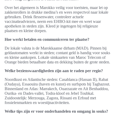
Over het algemeen is Marokko veilig voor toeristen, maar let op
zakkenrollers in drukke medina’s en wees respectvol naar lokale
gebruiken. Drink flessenwater, controleer actuele
vaccinatieadviezen, neem een EHBO-kit mee en weet waar
apotheken in steden zijn. Kleed je ingetogen bij religieuze
plaatsen en kleine dorpen.
Hoe werkt betalen en communiceren ter plaatse?
De lokale valuta is de Marokkaanse dirham (MAD). Pinnen bij
geldautomaten werkt in steden; contant geld is handig voor souks
en kleine aankopen. Lokale simkaarten van Maroc Telecom of
Orange bieden betaalbare data en dekking buiten de grote steden.
Welke bezienswaardigheden zijn aan te raden per regio?
Noordkust en Atlantische steden: Casablanca (Hassan II), Rabat
(Oudaya), Essaouira (haven en kunst) en surfspots bij Taghazout.
Binnenland en Atlas: Marrakech, Ouarzazate en Aït Benhaddou,
Ourika- en Dades-vallei, Todra-kloof en Jebel Toubkal.
Zuidoostelijk: Merzouga, Zagora, Rissani en Erfoud met
fossielenmarkten en woestijnactiviteiten.
Welke tips zijn er voor onderhandelen en omgang in souks?