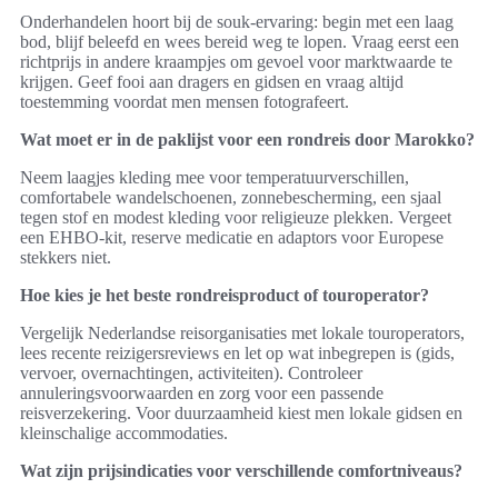
Onderhandelen hoort bij de souk-ervaring: begin met een laag
bod, blijf beleefd en wees bereid weg te lopen. Vraag eerst een
richtprijs in andere kraampjes om gevoel voor marktwaarde te
krijgen. Geef fooi aan dragers en gidsen en vraag altijd
toestemming voordat men mensen fotografeert.
Wat moet er in de paklijst voor een rondreis door Marokko?
Neem laagjes kleding mee voor temperatuurverschillen,
comfortabele wandelschoenen, zonnebescherming, een sjaal
tegen stof en modest kleding voor religieuze plekken. Vergeet
een EHBO-kit, reserve medicatie en adaptors voor Europese
stekkers niet.
Hoe kies je het beste rondreisproduct of touroperator?
Vergelijk Nederlandse reisorganisaties met lokale touroperators,
lees recente reizigersreviews en let op wat inbegrepen is (gids,
vervoer, overnachtingen, activiteiten). Controleer
annuleringsvoorwaarden en zorg voor een passende
reisverzekering. Voor duurzaamheid kiest men lokale gidsen en
kleinschalige accommodaties.
Wat zijn prijsindicaties voor verschillende comfortniveaus?