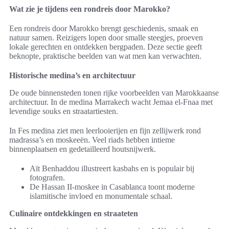
Wat zie je tijdens een rondreis door Marokko?
Een rondreis door Marokko brengt geschiedenis, smaak en
natuur samen. Reizigers lopen door smalle steegjes, proeven
lokale gerechten en ontdekken bergpaden. Deze sectie geeft
beknopte, praktische beelden van wat men kan verwachten.
Historische medina’s en architectuur
De oude binnensteden tonen rijke voorbeelden van Marokkaanse
architectuur. In de medina Marrakech wacht Jemaa el-Fnaa met
levendige souks en straatartiesten.
In Fes medina ziet men leerlooierijen en fijn zellijwerk rond
madrassa’s en moskeeën. Veel riads hebben intieme
binnenplaatsen en gedetailleerd houtsnijwerk.
Aït Benhaddou illustreert kasbahs en is populair bij
fotografen.
De Hassan II-moskee in Casablanca toont moderne
islamitische invloed en monumentale schaal.
Culinaire ontdekkingen en straateten