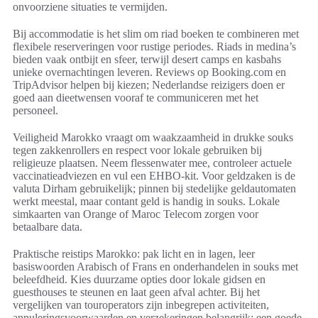
onvoorziene situaties te vermijden.
Bij accommodatie is het slim om riad boeken te combineren met
flexibele reserveringen voor rustige periodes. Riads in medina’s
bieden vaak ontbijt en sfeer, terwijl desert camps en kasbahs
unieke overnachtingen leveren. Reviews op Booking.com en
TripAdvisor helpen bij kiezen; Nederlandse reizigers doen er
goed aan dieetwensen vooraf te communiceren met het
personeel.
Veiligheid Marokko vraagt om waakzaamheid in drukke souks
tegen zakkenrollers en respect voor lokale gebruiken bij
religieuze plaatsen. Neem flessenwater mee, controleer actuele
vaccinatieadviezen en vul een EHBO-kit. Voor geldzaken is de
valuta Dirham gebruikelijk; pinnen bij stedelijke geldautomaten
werkt meestal, maar contant geld is handig in souks. Lokale
simkaarten van Orange of Maroc Telecom zorgen voor
betaalbare data.
Praktische reistips Marokko: pak licht en in lagen, leer
basiswoorden Arabisch of Frans en onderhandelen in souks met
beleefdheid. Kies duurzame opties door lokale gidsen en
guesthouses te steunen en laat geen afval achter. Bij het
vergelijken van touroperators zijn inbegrepen activiteiten,
annuleringsvoorwaarden en verzekeringen belangrijk; een goede