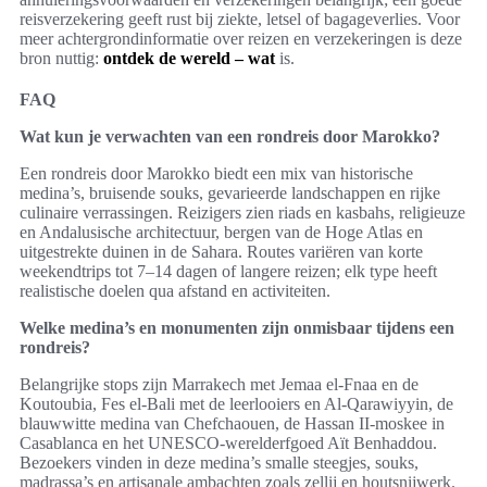
reisverzekering geeft rust bij ziekte, letsel of bagageverlies. Voor
meer achtergrondinformatie over reizen en verzekeringen is deze
bron nuttig:
ontdek de wereld – wat
is.
FAQ
Wat kun je verwachten van een rondreis door Marokko?
Een rondreis door Marokko biedt een mix van historische
medina’s, bruisende souks, gevarieerde landschappen en rijke
culinaire verrassingen. Reizigers zien riads en kasbahs, religieuze
en Andalusische architectuur, bergen van de Hoge Atlas en
uitgestrekte duinen in de Sahara. Routes variëren van korte
weekendtrips tot 7–14 dagen of langere reizen; elk type heeft
realistische doelen qua afstand en activiteiten.
Welke medina’s en monumenten zijn onmisbaar tijdens een
rondreis?
Belangrijke stops zijn Marrakech met Jemaa el-Fnaa en de
Koutoubia, Fes el-Bali met de leerlooiers en Al-Qarawiyyin, de
blauwwitte medina van Chefchaouen, de Hassan II-moskee in
Casablanca en het UNESCO-werelderfgoed Aït Benhaddou.
Bezoekers vinden in deze medina’s smalle steegjes, souks,
madrassa’s en artisanale ambachten zoals zellij en houtsnijwerk.