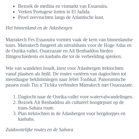
Bezoek de medina en vismarkt van Essaouira.
Verken Portugese forten in El Jadida.
Proef zeevruchten langs de Atlantische kust.
Het binnenland en de Atlasbergen
Marrakech Fes Essaouira vormen vaak de kern van binnenlandse
tours. Marrakech fungeert als uitvalsbasis voor de Hoge Atlas en
de Ourika-vallei. Ouarzazate en Aït Benhaddou bieden
filmgeschiedenis en kasbahs die tot de verbeelding spreken.
Wie van wandelen houdt, kiest voor Atlasbergen trektochten
vanaf plaatsen als Imlil. De routes variëren van dagtochten tot
meerdaagse beklimmingen naar Jebel Toubkal. Panoramische
passen zoals Tizi n’Tichka verbinden Marrakech met Ouarzazate.
Dagtocht naar de Ourika-vallei voor watervalwandelingen.
Bezoek Aït Benhaddou als cultureel hoogtepunt op de
trans-Sahara route.
Plan trektochten in de Atlasbergen voor bergdorpjes en
kasbahs.
Zuidoostelijke routes en de Sahara