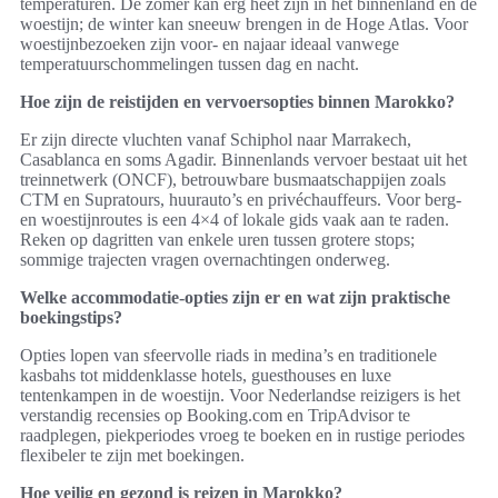
temperaturen. De zomer kan erg heet zijn in het binnenland en de
woestijn; de winter kan sneeuw brengen in de Hoge Atlas. Voor
woestijnbezoeken zijn voor- en najaar ideaal vanwege
temperatuurschommelingen tussen dag en nacht.
Hoe zijn de reistijden en vervoersopties binnen Marokko?
Er zijn directe vluchten vanaf Schiphol naar Marrakech,
Casablanca en soms Agadir. Binnenlands vervoer bestaat uit het
treinnetwerk (ONCF), betrouwbare busmaatschappijen zoals
CTM en Supratours, huurauto’s en privéchauffeurs. Voor berg-
en woestijnroutes is een 4×4 of lokale gids vaak aan te raden.
Reken op dagritten van enkele uren tussen grotere stops;
sommige trajecten vragen overnachtingen onderweg.
Welke accommodatie-opties zijn er en wat zijn praktische
boekingstips?
Opties lopen van sfeervolle riads in medina’s en traditionele
kasbahs tot middenklasse hotels, guesthouses en luxe
tentenkampen in de woestijn. Voor Nederlandse reizigers is het
verstandig recensies op Booking.com en TripAdvisor te
raadplegen, piekperiodes vroeg te boeken en in rustige periodes
flexibeler te zijn met boekingen.
Hoe veilig en gezond is reizen in Marokko?