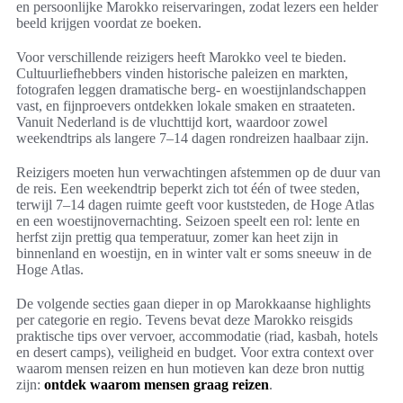
en persoonlijke Marokko reiservaringen, zodat lezers een helder
beeld krijgen voordat ze boeken.
Voor verschillende reizigers heeft Marokko veel te bieden.
Cultuurliefhebbers vinden historische paleizen en markten,
fotografen leggen dramatische berg- en woestijnlandschappen
vast, en fijnproevers ontdekken lokale smaken en straateten.
Vanuit Nederland is de vluchttijd kort, waardoor zowel
weekendtrips als langere 7–14 dagen rondreizen haalbaar zijn.
Reizigers moeten hun verwachtingen afstemmen op de duur van
de reis. Een weekendtrip beperkt zich tot één of twee steden,
terwijl 7–14 dagen ruimte geeft voor kuststeden, de Hoge Atlas
en een woestijnovernachting. Seizoen speelt een rol: lente en
herfst zijn prettig qua temperatuur, zomer kan heet zijn in
binnenland en woestijn, en in winter valt er soms sneeuw in de
Hoge Atlas.
De volgende secties gaan dieper in op Marokkaanse highlights
per categorie en regio. Tevens bevat deze Marokko reisgids
praktische tips over vervoer, accommodatie (riad, kasbah, hotels
en desert camps), veiligheid en budget. Voor extra context over
waarom mensen reizen en hun motieven kan deze bron nuttig
zijn:
ontdek waarom mensen graag reizen
.