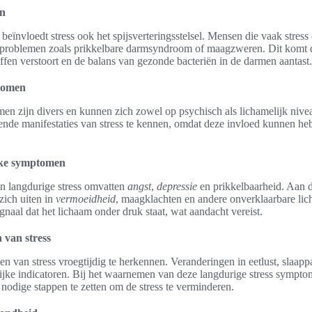
en
ïnvloedt stress ook het spijsverteringsstelsel. Mensen die vaak stress 
gsproblemen zoals prikkelbare darmsyndroom of maagzweren. Dit komt 
ffen verstoort en de balans van gezonde bacteriën in de darmen aantast.
tomen
en zijn divers en kunnen zich zowel op psychisch als lichamelijk nivea
lende manifestaties van stress te kennen, omdat deze invloed kunnen he
ijke symptomen
 langdurige stress omvatten
angst
,
depressie
en prikkelbaarheid. Aan 
 zich uiten in
vermoeidheid
, maagklachten en andere onverklaarbare lic
aal dat het lichaam onder druk staat, wat aandacht vereist.
 van stress
len van stress vroegtijdig te herkennen. Veranderingen in eetlust, slaap
rijke indicatoren. Bij het waarnemen van deze langdurige stress sympt
nodige stappen te zetten om de stress te verminderen.