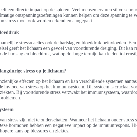
eeft een directe impact op de spieren. Veel mensen ervaren stijve scho
elmatige ontspanningsoefeningen kunnen helpen om deze spanning te ve
an stress moet ook worden erkend en aangepakt.
bloeddruk
hamelijke stressreacties ook de hartslag en bloeddruk beïnvloeden. Een
sel geeft het lichaam een gevoel van voortdurende dreiging. Dit kan re
 de hartslag en bloeddruk, wat op de lange termijn kan leiden tot ernsti
 langdurige stress op je lichaam?
nzienlijke effecten op het lichaam en kan verschillende systemen aanta
 de invloed van stress op het immuunsysteem. Dit systeem is cruciaal v
n ziekten. Bij voortdurende stress verzwakt het immuunsysteem, waard
problemen.
ysteem
an stress zijn niet te onderschatten. Wanneer het lichaam onder stress st
 Deze hormonen hebben een negatieve impact op de immuunrespons. Hi
 hogere kans op blessures en ziektes.