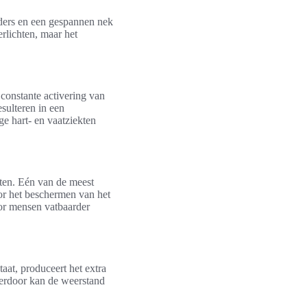
uders en een gespannen nek
rlichten, maar het
 constante activering van
sulteren in een
ge hart- en vaatziekten
sten. Eén van de meest
oor het beschermen van het
oor mensen vatbaarder
aat, produceert het extra
erdoor kan de weerstand