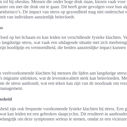
en rol bij obesitas. Mensen die onder hoge druk staan, kiezen vaak voo
nier om met die druk om te gaan. Dit heeft grote gevolgen voor hun a
dheidsrisico’s. De impact van stress op gezondheid mag niet onderschat
eit van individuen aanzienlijk beïnvloedt.
ss
nvloed op het lichaam en kan leiden tot verschillende fysieke klachten. 
langdurige stress, wat vaak een uitdagende situatie met zich meebre
s zijn hoofdpijn en vermoeidheid, die beiden aanzienlijke impact kunne
n veelvoorkomende klachten bij mensen die lijden aan langdurige stress
fs migraine uitlokken, wat de levenskwaliteit sterk kan beïnvloeden. M
ate de stress aanhoudt, wat een teken kan zijn van de noodzaak om ver
ssmanagement.
osheid
heid zijn ook frequente voorkomende fysieke klachten bij stress. Een ge
wat kan leiden tot een gebroken slaapcyclus. Dit resulteert in aanhou
belangrijk om deze symptomen serieus te nemen, omdat ze een vicieuze