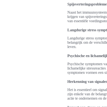
Spijsverteringsproblem
Naast het immuunsysteem be
krijgen van spijsverterin
van essentiële voedingssto
Langdurige stress symp
Langdurige stress symptom
belangrijk om de verschil
leven.
Psychische en lichamel
Psychische symptomen van
lichamelijke stressreacties
symptomen vormen een sign
Herkenning van signalen
Het is essentieel om signa
zijn enkele van de belang
actie te ondernemen en de 