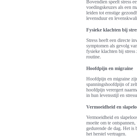
Bovendien speelt stress e
voedingskeuzes als een ma
leiden tot ernstige gezon
levensduur en levenskwalit
Fysieke klachten bij stre
Stress heeft een directe i
symptomen als gevolg van 
fysieke klachten bij stres
routine.
Hoofdpijn en migraine
Hoofdpijn en migraine zij
spanningshoofdpijn of zel
hoofdpijn verergert naarm
in hun levensstijl en stre
Vermoeidheid en slapelo
Vermoeidheid en slapeloos
moeite om te ontspannen, 
gedurende de dag. Het is 
het herstel vertragen.