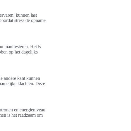
ervaren, kunnen last
doordat stress de opname
u manifesteren. Het is
bben op het dagelijks
de andere kant kunnen
hamelijke klachten. Deze
patronen en energieniveau
omen is het raadzaam om