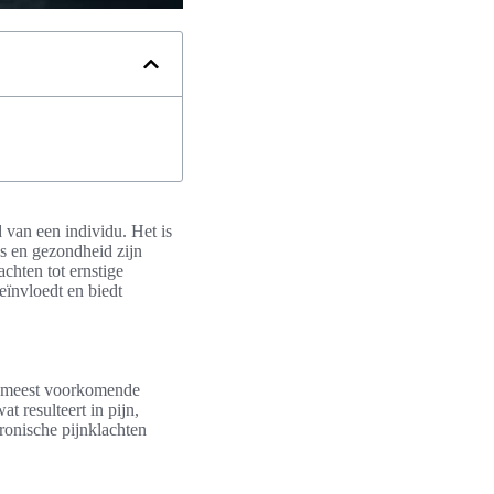
 van een individu. Het is
ss en gezondheid zijn
chten tot ernstige
eïnvloedt en biedt
de meest voorkomende
t resulteert in pijn,
hronische pijnklachten