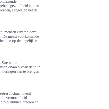
r ongezonde
lgehele gezondheid en kan
 worden, aangezien het de
Veel mensen ervaren deze
ngt. De meest voorkomende
n hebben op de dagelijkse
. Stress kan
ensen ervaren vaak dat hun
anderingen aan te brengen
strest lichaam heeft
dende vermoeidheid
 cirkel kunnen creëren en