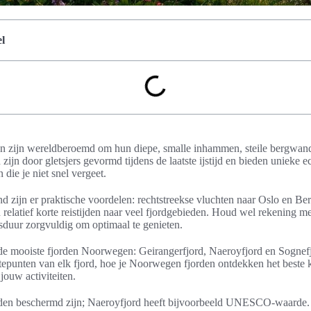
l
 zijn wereldberoemd om hun diepe, smalle inhammen, steile bergwand
 zijn door gletsjers gevormd tijdens de laatste ijstijd en bieden unieke
ie je niet snel vergeet.
nd zijn er praktische voordelen: rechtstreekse vluchten naar Oslo en Be
latief korte reistijden naar veel fjordgebieden. Houd wel rekening met
isduur zorgvuldig om optimaal te genieten.
 op de mooiste fjorden Noorwegen: Geirangerfjord, Naeroyfjord en Sognef
tepunten van elk fjord, hoe je Noorwegen fjorden ontdekken het beste
jouw activiteiten.
eden beschermd zijn; Naeroyfjord heeft bijvoorbeeld UNESCO-waarde. R