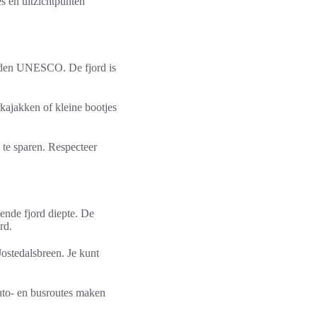
s en uitzichtpunten
jorden UNESCO. De fjord is
kajakken of kleine bootjes
te sparen. Respecteer
ende fjord diepte. De
rd.
Jostedalsbreen. Je kunt
auto- en busroutes maken