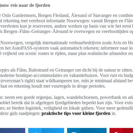
 jouw reis naar de fjorden
naar Oslo Gardermoen, Bergen Flesland, Ålesund of Stavanger en combin
ud rekening met veerboot informatie Noorwegen: vanuit Bergen en Flåm
eerboten kun je reserveren, andere werken op basis van wie het eerst k
oals Bergen–Flåm–Geiranger–Ålesund te overwegen en veerboottijden o
 Noorwegen, vergelijk internationale verhuurbedrijven zoals Avis en He
en het AutoPASS-systeem vaak automatisch rekenen; informeer naar lease
 vrijheid om scenic routes te rijden, maar plan realistische afstanden en
rpjes als Flåm, Balestrand en Geiranger om dicht bij de natuur te zitten.
 moderne boutique-accommodaties en vakantiehuizen. Voor rust en budge
(everyman’s right) staat wildkamperen toe, mits je minimaal afstand b
rlaat en rekening houdt met vuurregels in droge periodes.
ken: neem een goede regenjas, lagen, wandelschoenen, powerbank en a
biel bereik dat in afgelegen fjordgebieden beperkt kan zijn. Voor extr
rs; ze bieden logistiek, veiligheid en lokale gidsen. Voor meer gedetaill
 deze gids raadplegen:
praktische tips voor kleine fjorden
in.