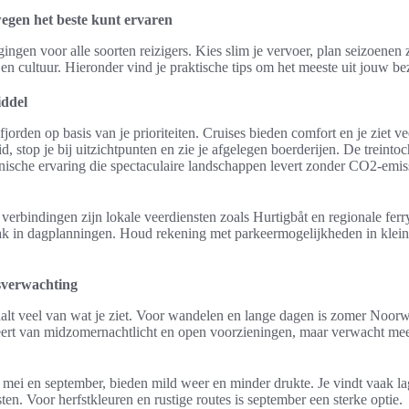
egen het beste kunt ervaren
ingen voor alle soorten reizigers. Kies slim je vervoer, plan seizoenen 
 en cultuur. Hieronder vind je praktische tips om het meeste uit jouw be
iddel
fjorden op basis van je prioriteiten. Cruises bieden comfort en je ziet v
id, stop je bij uitzichtpunten en zie je afgelegen boerderijen. De treint
nische ervaring die spectaculaire landschappen levert zonder CO2-emiss
verbindingen zijn lokale veerdiensten zoals Hurtigbåt en regionale ferry’
k in dagplanningen. Houd rekening met parkeermogelijkheden in klei
sverwachting
aalt veel van wat je ziet. Voor wandelen en lange dagen is zomer Noorw
iteert van midzomernachtlicht en open voorzieningen, maar verwacht mee
 mei en september, bieden mild weer en minder drukte. Je vindt vaak la
en. Voor herfstkleuren en rustige routes is september een sterke optie.