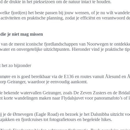
d de drukte in het piekseizoen om de natuur intact te houden.
welke fjord(en) het beste passen bij jouw wensen, of je nu wilt wandele
 activiteiten en praktische planning, zodat je efficiënt en verantwoord d
ie je niet mag missen
le van de meest iconische fjordlandschappen van Noorwegen te ontdekk
water en onvergetelijke uitzichtpunten. Hieronder vind je praktische tip
 het zo bijzonder
nnmøre en is goed bereikbaar via de E136 en routes vanuit Ålesund en Å
dorp Geiranger, waardoor je eenvoudig aankomt.
e bekende watervallen Geiranger, zoals De Zeven Zusters en de Bridal 
unt korte wandelingen maken naar Flydalsjuvet voor panoramafoto’s of l
 je de Ørnevegen (Eagle Road) en bezoek je het Dalsnibba uitzicht v
ajakken en fjordcruises tot fotografietours en begeleide hikes.