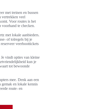
eer met treinen en bussen
 vertrekken veel
omt. Voor routes is het
p voorhand te checken.
rtz met lokale aanbieders.
- of tolregels bij je
 reserveer veerboottickets
 Je vindt opties van kleine
tvriendelijkheid kun je
ewaart tot bewoonde
dapters mee. Denk aan een
a gemak en lokale kennis
eerde route- en