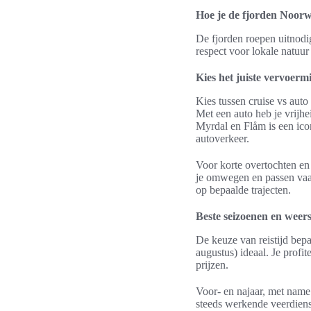
Hoe je de fjorden Noorw
De fjorden roepen uitnodig
respect voor lokale natuur
Kies het juiste vervoerm
Kies tussen cruise vs auto 
Met een auto heb je vrijhe
Myrdal en Flåm is een ico
autoverkeer.
Voor korte overtochten en 
je omwegen en passen vaa
op bepaalde trajecten.
Beste seizoenen en weer
De keuze van reistijd bep
augustus) ideaal. Je prof
prijzen.
Voor- en najaar, met name
steeds werkende veerdienst