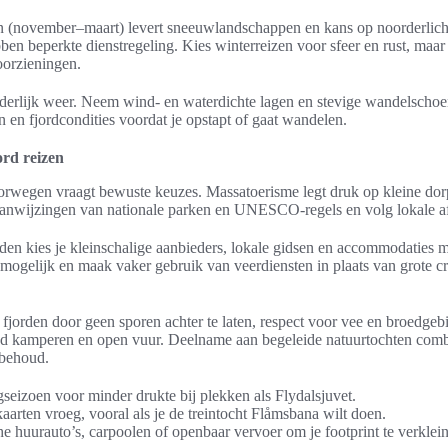
 (november–maart) levert sneeuwlandschappen en kans op noorderlicht
ben beperkte dienstregeling. Kies winterreizen voor sfeer en rust, maar 
oorzieningen.
derlijk weer. Neem wind- en waterdichte lagen en stevige wandelscho
 en fjordcondities voordat je opstapt of gaat wandelen.
rd reizen
rwegen vraagt bewuste keuzes. Massatoerisme legt druk op kleine dor
anwijzingen van nationale parken en UNESCO-regels en volg lokale af
den kies je kleinschalige aanbieders, lokale gidsen en accommodaties m
 mogelijk en maak vaker gebruik van veerdiensten in plaats van grote c
fjorden door geen sporen achter te laten, respect voor vee en broedgebi
nd kamperen en open vuur. Deelname aan begeleide natuurtochten comb
 behoud.
gseizoen voor minder drukte bij plekken als Flydalsjuvet.
aarten vroeg, vooral als je de treintocht Flåmsbana wilt doen.
e huurauto’s, carpoolen of openbaar vervoer om je footprint te verklei