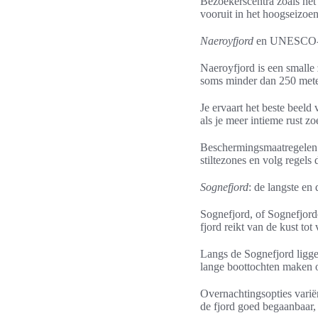
Bezoekerscentra zoals het
vooruit in het hoogseizoe
Naeroyfjord
en UNESCO-
Naeroyfjord is een smalle
soms minder dan 250 meter
Je ervaart het beste beel
als je meer intieme rust z
Beschermingsmaatregelen 
stiltezones en volg regel
Sognefjord
: de langste en 
Sognefjord, of Sognefjord
fjord reikt van de kust to
Langs de Sognefjord liggen
lange boottochten maken o
Overnachtingsopties varië
de fjord goed begaanbaar, a