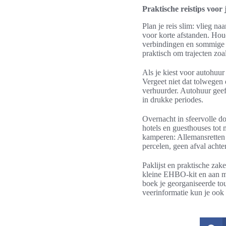
Praktische reistips voor
Plan je reis slim: vlieg 
voor korte afstanden. Ho
verbindingen en sommige v
praktisch om trajecten z
Als je kiest voor autohuur
Vergeet niet dat tolwegen 
verhuurder. Autohuur geeft
in drukke periodes.
Overnacht in sfeervolle do
hotels en guesthouses tot
kamperen: Allemansretten 
percelen, geen afval achte
Paklijst en praktische za
kleine EHBO-kit en aan mo
boek je georganiseerde tou
veerinformatie kun je ook