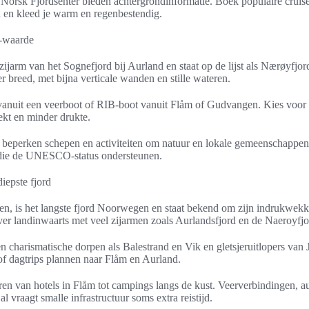
 Norsk Fjordsenter bieden achtergrondinformatie. Boek populaire cruise
n en kleed je warm en regenbestendig.
waarde
 zijarm van het Sognefjord bij Aurland en staat op de lijst als Nærøyf
 breed, met bijna verticale wanden en stille wateren.
d vanuit een veerboot of RIB-boot vanuit Flåm of Gudvangen. Kies voor 
oekt en minder drukte.
beperken schepen en activiteiten om natuur en lokale gemeenschappen 
s die de UNESCO-status ondersteunen.
diepste fjord
en, is het langste fjord Noorwegen en staat bekend om zijn indrukwekk
t ver landinwaarts met veel zijarmen zoals Aurlandsfjord en de Naeroyfjo
 charismatische dorpen als Balestrand en Vik en gletsjeruitlopers van 
f dagtrips plannen naar Flåm en Aurland.
ren van hotels in Flåm tot campings langs de kust. Veerverbindingen, 
l vraagt smalle infrastructuur soms extra reistijd.