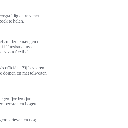
zorgvuldig en reis met
zoek te halen.
eel zonder te navigeren.
ocht Flåmsbana tussen
ies van flexibel
s efficiënt. Zij besparen
ne dorpen en met tolwegen
egen fjorden (juni–
r toeristen en hogere
gere tarieven en nog