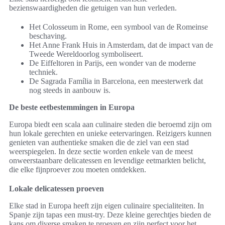
bezienswaardigheden die getuigen van hun verleden.
Het Colosseum in Rome, een symbool van de Romeinse
beschaving.
Het Anne Frank Huis in Amsterdam, dat de impact van de
Tweede Wereldoorlog symboliseert.
De Eiffeltoren in Parijs, een wonder van de moderne
techniek.
De Sagrada Família in Barcelona, een meesterwerk dat
nog steeds in aanbouw is.
De beste eetbestemmingen in Europa
Europa biedt een scala aan culinaire steden die beroemd zijn om
hun lokale gerechten en unieke eetervaringen. Reizigers kunnen
genieten van authentieke smaken die de ziel van een stad
weerspiegelen. In deze sectie worden enkele van de meest
onweerstaanbare delicatessen en levendige eetmarkten belicht,
die elke fijnproever zou moeten ontdekken.
Lokale delicatessen proeven
Elke stad in Europa heeft zijn eigen culinaire specialiteiten. In
Spanje zijn tapas een must-try. Deze kleine gerechtjes bieden de
kans om diverse smaken te proeven en zijn perfect voor het