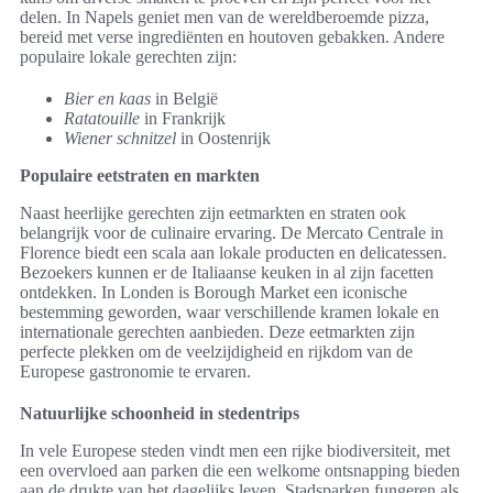
delen. In Napels geniet men van de wereldberoemde pizza,
bereid met verse ingrediënten en houtoven gebakken. Andere
populaire lokale gerechten zijn:
Bier en kaas
in België
Ratatouille
in Frankrijk
Wiener schnitzel
in Oostenrijk
Populaire eetstraten en markten
Naast heerlijke gerechten zijn eetmarkten en straten ook
belangrijk voor de culinaire ervaring. De Mercato Centrale in
Florence biedt een scala aan lokale producten en delicatessen.
Bezoekers kunnen er de Italiaanse keuken in al zijn facetten
ontdekken. In Londen is Borough Market een iconische
bestemming geworden, waar verschillende kramen lokale en
internationale gerechten aanbieden. Deze eetmarkten zijn
perfecte plekken om de veelzijdigheid en rijkdom van de
Europese gastronomie te ervaren.
Natuurlijke schoonheid in stedentrips
In vele Europese steden vindt men een rijke biodiversiteit, met
een overvloed aan parken die een welkome ontsnapping bieden
aan de drukte van het dagelijks leven. Stadsparken fungeren als