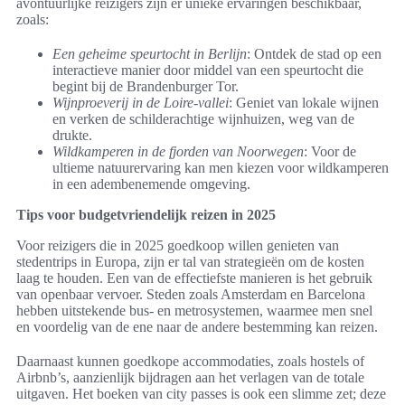
avontuurlijke reizigers zijn er unieke ervaringen beschikbaar,
zoals:
Een geheime speurtocht in Berlijn
: Ontdek de stad op een
interactieve manier door middel van een speurtocht die
begint bij de Brandenburger Tor.
Wijnproeverij in de Loire-vallei
: Geniet van lokale wijnen
en verken de schilderachtige wijnhuizen, weg van de
drukte.
Wildkamperen in de fjorden van Noorwegen
: Voor de
ultieme natuurervaring kan men kiezen voor wildkamperen
in een adembenemende omgeving.
Tips voor budgetvriendelijk reizen in 2025
Voor reizigers die in 2025 goedkoop willen genieten van
stedentrips in Europa, zijn er tal van strategieën om de kosten
laag te houden. Een van de effectiefste manieren is het gebruik
van openbaar vervoer. Steden zoals Amsterdam en Barcelona
hebben uitstekende bus- en metrosystemen, waarmee men snel
en voordelig van de ene naar de andere bestemming kan reizen.
Daarnaast kunnen goedkope accommodaties, zoals hostels of
Airbnb’s, aanzienlijk bijdragen aan het verlagen van de totale
uitgaven. Het boeken van city passes is ook een slimme zet; deze