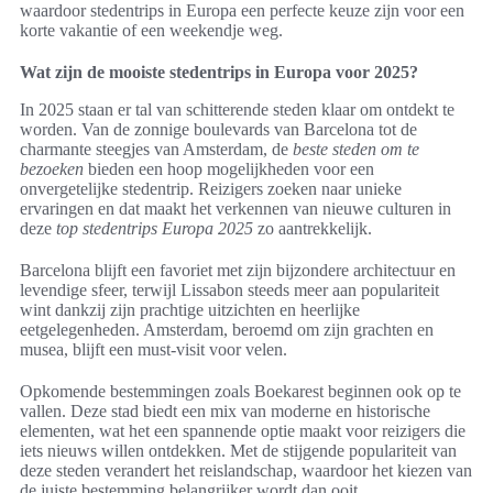
waardoor stedentrips in Europa een perfecte keuze zijn voor een
korte vakantie of een weekendje weg.
Wat zijn de mooiste stedentrips in Europa voor 2025?
In 2025 staan er tal van schitterende steden klaar om ontdekt te
worden. Van de zonnige boulevards van Barcelona tot de
charmante steegjes van Amsterdam, de
beste steden om te
bezoeken
bieden een hoop mogelijkheden voor een
onvergetelijke stedentrip. Reizigers zoeken naar unieke
ervaringen en dat maakt het verkennen van nieuwe culturen in
deze
top stedentrips Europa 2025
zo aantrekkelijk.
Barcelona blijft een favoriet met zijn bijzondere architectuur en
levendige sfeer, terwijl Lissabon steeds meer aan populariteit
wint dankzij zijn prachtige uitzichten en heerlijke
eetgelegenheden. Amsterdam, beroemd om zijn grachten en
musea, blijft een must-visit voor velen.
Opkomende bestemmingen zoals Boekarest beginnen ook op te
vallen. Deze stad biedt een mix van moderne en historische
elementen, wat het een spannende optie maakt voor reizigers die
iets nieuws willen ontdekken. Met de stijgende populariteit van
deze steden verandert het reislandschap, waardoor het kiezen van
de juiste bestemming belangrijker wordt dan ooit.