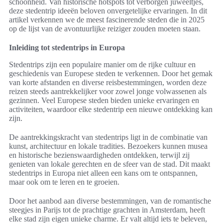
schoonheid. Van historische hotspots tot verborgen juweeltjes,
deze stedentrip ideeën beloven onvergetelijke ervaringen. In dit
artikel verkennen we de meest fascinerende steden die in 2025
op de lijst van de avontuurlijke reiziger zouden moeten staan.
Inleiding tot stedentrips in Europa
Stedentrips zijn een populaire manier om de rijke cultuur en
geschiedenis van Europese steden te verkennen. Door het gemak
van korte afstanden en diverse reisbestemmingen, worden deze
reizen steeds aantrekkelijker voor zowel jonge volwassenen als
gezinnen. Veel Europese steden bieden unieke ervaringen en
activiteiten, waardoor elke stedentrip een nieuwe ontdekking kan
zijn.
De aantrekkingskracht van stedentrips ligt in de combinatie van
kunst, architectuur en lokale tradities. Bezoekers kunnen musea
en historische bezienswaardigheden ontdekken, terwijl zij
genieten van lokale gerechten en de sfeer van de stad. Dit maakt
stedentrips in Europa niet alleen een kans om te ontspannen,
maar ook om te leren en te groeien.
Door het aanbod aan diverse bestemmingen, van de romantische
steegjes in Parijs tot de prachtige grachten in Amsterdam, heeft
elke stad zijn eigen unieke charme. Er valt altijd iets te beleven,