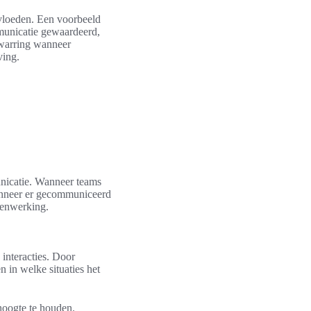
vloeden. Een voorbeeld
mmunicatie gewaardeerd,
rwarring wanneer
ving.
unicatie. Wanneer teams
anneer er gecommuniceerd
menwerking.
interacties. Door
 in welke situaties het
hoogte te houden.