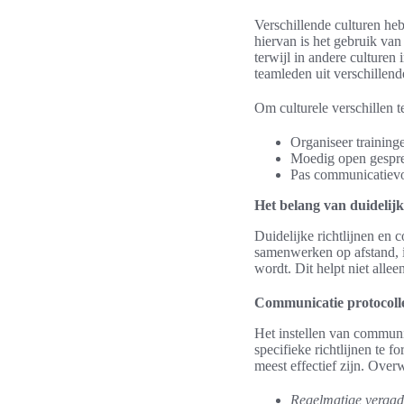
Verschillende culturen h
hiervan is het gebruik va
terwijl in andere culture
teamleden uit verschillen
Om culturele verschillen 
Organiseer trainingen
Moedig open gespre
Pas communicatievor
Het belang van duidelijk
Duidelijke richtlijnen en
samenwerken op afstand, 
wordt. Dit helpt niet all
Communicatie protocolle
Het instellen van communi
specifieke richtlijnen te
meest effectief zijn. Ove
Regelmatige vergad