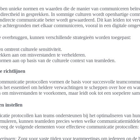
ebben unieke normen en waarden die de manier van communiceren beïn
n directheid in gesprekken. In sommige culturen wordt openhartige co
n indirecte communicatie beter wordt gewaardeerd. Dit kan leiden tot ve
de achtergronden met elkaar communiceren, vooral in een digitale omge
te overbruggen, kunnen verschillende strategieën worden toegepast:
 omtrent culturele sensitiviteit.
kken aan om misverstanden te verhelderen.
men aan op basis van de culturele context van teamleden.
e richtlijnen
 communicatie protocollen vormen de basis voor succesvolle teamcomm
is het essentieel om heldere verwachtingen te scheppen over hoe en w
een om misverstanden te voorkomen, maar leidt ook tot een soepelere sa
n instellen
catie protocollen kan teams ondersteunen bij het optimaliseren van hun 
 formuleren, kunnen teamleden precies weten welke communicatiemiddelen
rweeg de volgende elementen voor effectieve communicatie protocollen:
eringen:
Zorg voor vaste tijden voor teammeetings om iedereen op de 