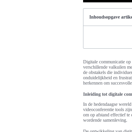
Inhoudsopgave artike
Digitale communicatie op 
verschillende valkuilen m
de obstakels die individu
onduidelijkheid en frustra
herkennen om succesvolle
Inleiding tot digitale c
In de hedendaagse wereld 
videoconferentie tools zij
om op afstand effectief te
wordende samenleving.
De ontwikkeling van digi