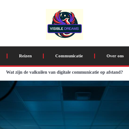
Reizen
Communicatie
Over ons
Wat zijn de valkuilen van digitale communicatie op afstand?