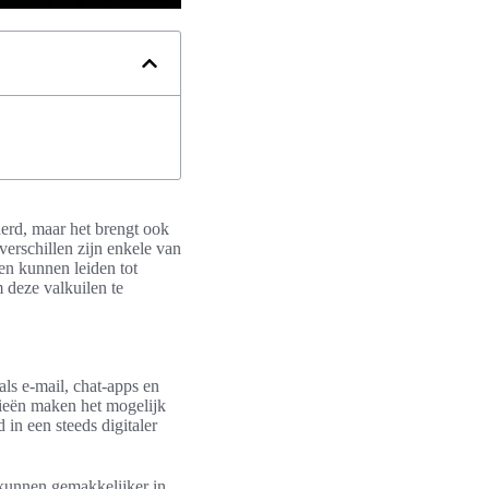
erd, maar het brengt ook
erschillen zijn enkele van
en kunnen leiden tot
m deze valkuilen te
ls e-mail, chat-apps en
ogieën maken het mogelijk
in een steeds digitaler
kunnen gemakkelijker in