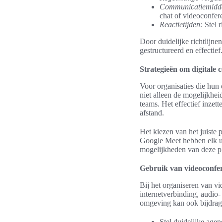
Communicatiemidd
chat of videoconfere
Reactietijden:
Stel r
Door duidelijke richtlijne
gestructureerd en effectie
Strategieën om digitale 
Voor organisaties die hun 
niet alleen de mogelijkhei
teams. Het effectief inze
afstand.
Het kiezen van het juiste 
Google Meet hebben elk un
mogelijkheden van deze pl
Gebruik van videoconfer
Bij het organiseren van vi
internetverbinding, audio-
omgeving kan ook bijdragen
Stel duidelijke age