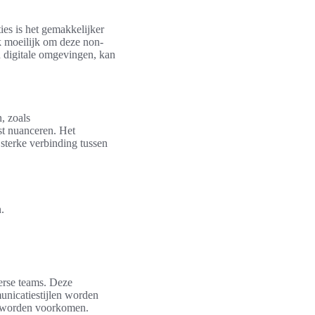
ies is het gemakkelijker
k moeilijk om deze non-
n digitale omgevingen, kan
, zoals
st nuanceren. Het
sterke verbinding tussen
.
verse teams. Deze
nicatiestijlen worden
an worden voorkomen.