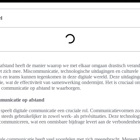
l
afstand heeft de manier waarop we met elkaar omgaan drastisch verand
et zich mee. Miscommunicatie, technologische uitdagingen en culturele v
en en teams kunnen tegenkomen in deze digitale wereld. Deze uitdaging
tie, wat de effectiviteit van samenwerking ondermijnt. Het is cruciaal o
 communicatie op afstand te waarborgen.
ommunicatie op afstand
speelt digitale communicatie een cruciale rol. Communicatievormen zoa
n steeds gebruikelijker in zowel werk- als privésituaties. Deze technol
 communiceren, wat een onmisbare bijdrage levert aan de verbondenheid 
tale communicatie heeft veel voordelen met zich meegebracht. Mensen 