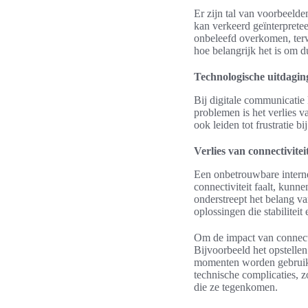
Er zijn tal van voorbeeld
kan verkeerd geïnterpretee
onbeleefd overkomen, terwij
hoe belangrijk het is om 
Technologische uitdagi
Bij digitale communicati
problemen is het verlies v
ook leiden tot frustratie b
Verlies van connectivitei
Een onbetrouwbare interne
connectiviteit faalt, kun
onderstreept het belang va
oplossingen die stabiliteit
Om de impact van connecti
Bijvoorbeeld het opstelle
momenten worden gebruikt 
technische complicaties, 
die ze tegenkomen.