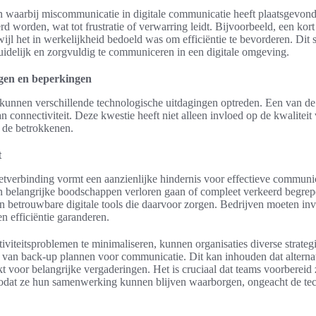
en waarbij miscommunicatie in digitale communicatie heeft plaatsgevond
rd worden, wat tot frustratie of verwarring leidt. Bijvoorbeeld, een kor
l het in werkelijkheid bedoeld was om efficiëntie te bevorderen. Dit soo
duidelijk en zorgvuldig te communiceren in een digitale omgeving.
ngen en beperkingen
e kunnen verschillende technologische uitdagingen optreden. Een van 
an connectiviteit. Deze kwestie heeft niet alleen invloed op de kwalite
ij de betrokkenen.
t
tverbinding vormt een aanzienlijke hindernis voor effectieve communi
nen belangrijke boodschappen verloren gaan of compleet verkeerd begre
n betrouwbare digitale tools die daarvoor zorgen. Bedrijven moeten inv
 en efficiëntie garanderen.
viteitsproblemen te minimaliseren, kunnen organisaties diverse strateg
n van back-up plannen voor communicatie. Dit kan inhouden dat alternat
voor belangrijke vergaderingen. Het is cruciaal dat teams voorbereid 
zodat ze hun samenwerking kunnen blijven waarborgen, ongeacht de te