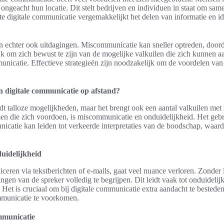
ongeacht hun locatie. Dit stelt bedrijven en individuen in staat om sa
te digitale communicatie vergemakkelijkt het delen van informatie en i
echter ook uitdagingen. Miscommunicatie kan sneller optreden, doord
jk om zich bewust te zijn van de mogelijke valkuilen die zich kunnen a
municatie. Effectieve strategieën zijn noodzakelijk om de voordelen va
n digitale communicatie op afstand?
dt talloze mogelijkheden, maar het brengt ook een aantal valkuilen met
n die zich voordoen, is miscommunicatie en onduidelijkheid. Het geb
nicatie kan leiden tot verkeerde interpretaties van de boodschap, waar
uidelijkheid
en via tekstberichten of e-mails, gaat veel nuance verloren. Zonder li
ngen van de spreker volledig te begrijpen. Dit leidt vaak tot onduidelij
 Het is cruciaal om bij digitale communicatie extra aandacht te bestede
unicatie te voorkomen.
mmunicatie