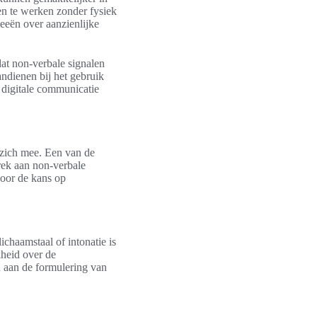
men te werken zonder fysiek
deeën over aanzienlijke
at non-verbale signalen
andienen bij het gebruik
n digitale communicatie
 zich mee. Een van de
rek aan non-verbale
door de kans op
chaamstaal of intonatie is
kheid over de
n aan de formulering van