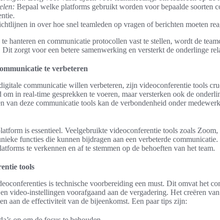
elen:
Bepaal welke platforms gebruikt worden voor bepaalde soorten co
ntie.
ichtlijnen in over hoe snel teamleden op vragen of berichten moeten re
n te hanteren en communicatie protocollen vast te stellen, wordt de te
f. Dit zorgt voor een betere samenwerking en versterkt de onderlinge rel
communicatie te verbeteren
digitale communicatie willen verbeteren, zijn videoconferentie tools cru
d om in real-time gesprekken te voeren, maar versterken ook de onderlin
tten van deze communicatie tools kan de verbondenheid onder medewerke
platform is essentieel. Veelgebruikte videoconferentie tools zoals Zoom
ieke functies die kunnen bijdragen aan een verbeterde communicatie. 
atforms te verkennen en af te stemmen op de behoeften van het team.
entie tools
deoconferenties is technische voorbereiding een must. Dit omvat het co
 en video-instellingen voorafgaand aan de vergadering. Het creëren van 
 aan de effectiviteit van de bijeenkomst. Een paar tips zijn:
nda’s op om de focus te behouden.