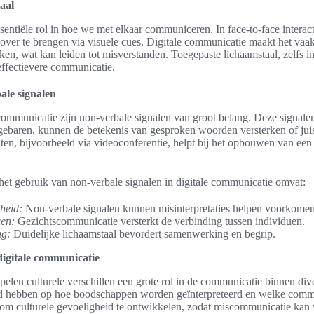
aal
sentiële rol in hoe we met elkaar communiceren. In face-to-face interact
 over te brengen via visuele cues. Digitale communicatie maakt het vaa
ken, wat kan leiden tot misverstanden. Toegepaste lichaamstaal, zelfs i
effectievere communicatie.
ale signalen
communicatie zijn non-verbale signalen van groot belang. Deze signalen
gebaren, kunnen de betekenis van gesproken woorden versterken of jui
n, bijvoorbeeld via videoconferentie, helpt bij het opbouwen van een 
het gebruik van non-verbale signalen in digitale communicatie omvat:
heid:
Non-verbale signalen kunnen misinterpretaties helpen voorkomen
en:
Gezichtscommunicatie versterkt de verbinding tussen individuen.
ng:
Duidelijke lichaamstaal bevordert samenwerking en begrip.
 digitale communicatie
pelen culturele verschillen een grote rol in de communicatie binnen di
ed hebben op hoe boodschappen worden geïnterpreteerd en welke commu
el om culturele gevoeligheid te ontwikkelen, zodat miscommunicatie k