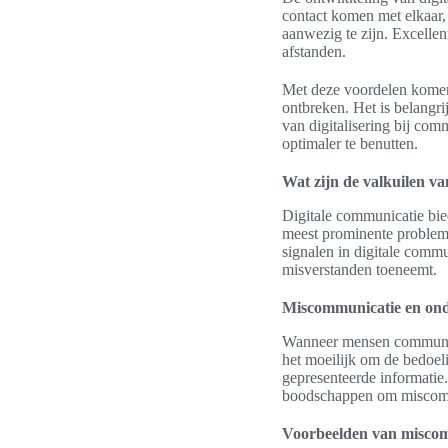
contact komen met elkaar, 
aanwezig te zijn. Excellen
afstanden.
Met deze voordelen komen 
ontbreken. Het is belangri
van digitalisering bij com
optimaler te benutten.
Wat zijn de valkuilen va
Digitale communicatie bie
meest prominente probleme
signalen in digitale commu
misverstanden toeneemt.
Miscommunicatie en ond
Wanneer mensen communicer
het moeilijk om de bedoeli
gepresenteerde informatie.
boodschappen om miscomm
Voorbeelden van misco