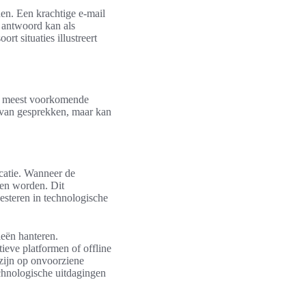
en. Een krachtige e-mail
t antwoord kan als
rt situaties illustreert
de meest voorkomende
it van gesprekken, maar kan
catie. Wanneer de
pen worden. Dit
esteren in technologische
ieën hanteren.
ieve platformen of offline
zijn op onvoorziene
chnologische uitdagingen