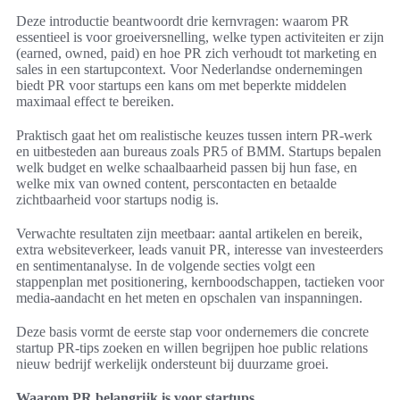
Deze introductie beantwoordt drie kernvragen: waarom PR
essentieel is voor groeiversnelling, welke typen activiteiten er zijn
(earned, owned, paid) en hoe PR zich verhoudt tot marketing en
sales in een startupcontext. Voor Nederlandse ondernemingen
biedt PR voor startups een kans om met beperkte middelen
maximaal effect te bereiken.
Praktisch gaat het om realistische keuzes tussen intern PR-werk
en uitbesteden aan bureaus zoals PR5 of BMM. Startups bepalen
welk budget en welke schaalbaarheid passen bij hun fase, en
welke mix van owned content, perscontacten en betaalde
zichtbaarheid voor startups nodig is.
Verwachte resultaten zijn meetbaar: aantal artikelen en bereik,
extra websiteverkeer, leads vanuit PR, interesse van investeerders
en sentimentanalyse. In de volgende secties volgt een
stappenplan met positionering, kernboodschappen, tactieken voor
media-aandacht en het meten en opschalen van inspanningen.
Deze basis vormt de eerste stap voor ondernemers die concrete
startup PR-tips zoeken en willen begrijpen hoe public relations
nieuw bedrijf werkelijk ondersteunt bij duurzame groei.
Waarom PR belangrijk is voor startups