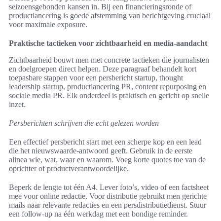
seizoensgebonden kansen in. Bij een financieringsronde of
productlancering is goede afstemming van berichtgeving cruciaal
voor maximale exposure.
Praktische tactieken voor zichtbaarheid en media-aandacht
Zichtbaarheid bouwt men met concrete tactieken die journalisten
en doelgroepen direct helpen. Deze paragraaf behandelt kort
toepasbare stappen voor een persbericht startup, thought
leadership startup, productlancering PR, content repurposing en
sociale media PR. Elk onderdeel is praktisch en gericht op snelle
inzet.
Persberichten schrijven die echt gelezen worden
Een effectief persbericht start met een scherpe kop en een lead
die het nieuwswaarde-antwoord geeft. Gebruik in de eerste
alinea wie, wat, waar en waarom. Voeg korte quotes toe van de
oprichter of productverantwoordelijke.
Beperk de lengte tot één A4. Lever foto’s, video of een factsheet
mee voor online redactie. Voor distributie gebruikt men gerichte
mails naar relevante redacties en een persdistributiedienst. Stuur
een follow-up na één werkdag met een bondige reminder.