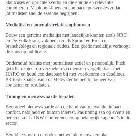
klantcases en oprichtersverhalen die emotie en relevantie
combineren. Maak one-liners en compacte persversies zodat
journalisten snel de essentie begrijpen.
Medialijst en journalistrelaties opbouwen
Bouw een gerichte medialijst met landelijke kranten zoals NRC
en De Volkskrant, vakmedia zoals Sprout en Emerce,
brancheblogs en regionale outlets. Een goede medialijst verhoogt
de kans op publicatie.
Onderhoud relaties met journalisten actief en persoonlijk. Pitch
gericht, reageer op verzoeken via diensten vergelijkbaar met
HARO en houd een database bij met voorkeuren en deadlines.
PR-tools zoals Cision of Meltwater helpen bij beheer van
contacten en resultaten.
Timing en nieuwswaarde bepalen
Beoordeel nieuwswaarde aan de hand van relevantie, impact,
conflict, nabijheid en human interest. Pas timing aan op events en
beurzen zoals TNW Conference en op belangrijke agenda’s in de
sector.
Bereid je voor op periodes met weinig nieuws en plan