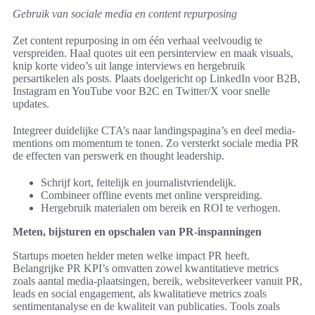
Gebruik van sociale media en content repurposing
Zet content repurposing in om één verhaal veelvoudig te
verspreiden. Haal quotes uit een persinterview en maak visuals,
knip korte video’s uit lange interviews en hergebruik
persartikelen als posts. Plaats doelgericht op LinkedIn voor B2B,
Instagram en YouTube voor B2C en Twitter/X voor snelle
updates.
Integreer duidelijke CTA’s naar landingspagina’s en deel media-
mentions om momentum te tonen. Zo versterkt sociale media PR
de effecten van perswerk en thought leadership.
Schrijf kort, feitelijk en journalistvriendelijk.
Combineer offline events met online verspreiding.
Hergebruik materialen om bereik en ROI te verhogen.
Meten, bijsturen en opschalen van PR-inspanningen
Startups moeten helder meten welke impact PR heeft.
Belangrijke PR KPI’s omvatten zowel kwantitatieve metrics
zoals aantal media-plaatsingen, bereik, websiteverkeer vanuit PR,
leads en social engagement, als kwalitatieve metrics zoals
sentimentanalyse en de kwaliteit van publicaties. Tools zoals