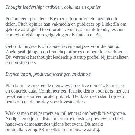
Thought leadership: artikelen, columns en opinies
Positioneer oprichters als experts door originele inzichten te
delen. Pitch opinies aan vakmedia en publiceer op LinkedIn om
geloofwaardigheid te vergroten. Focus op markttrends, lessons
learned of visie op regelgeving zoals fintech en AI.
Gebruik longreads of datagedreven analyses voor diepgang.
Zoek gastbijdragen op brancheplatforms om bereik te verhogen.
Dit versterkt het thought leadership startup profiel bij journalisten
en investeerders.
Evenementen, productlanceringen en demo’s
Plan launches met echte nieuwswaarde: live demo’s, klantcases
en concrete data. Combineer een fysieke demo voor pers met een
livestream voor een groter publiek. Denk aan een stand op een
beurs of een demo-day voor investeerders.
Werk samen met partners en influencers om bereik te vergroten.
Nodig sleuteljournalisten uit voor exclusieve previews en bied
hands-on demonstraties tijdens het event. Dit maakt
productlancering PR meetbaar en nieuwswaardig.