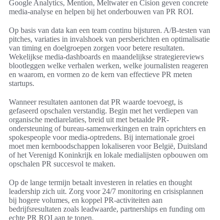
Google Analytics, Mention, Meltwater en Cision geven concrete
media-analyse en helpen bij het onderbouwen van PR ROI.
Op basis van data kan een team continu bijsturen. A/B-testen van
pitches, variaties in invalshoek van persberichten en optimalisatie
van timing en doelgroepen zorgen voor betere resultaten.
Wekelijkse media-dashboards en maandelijkse strategiereviews
blootleggen welke verhalen werken, welke journalisten reageren
en waarom, en vormen zo de kern van effectieve PR meten
startups.
Wanneer resultaten aantonen dat PR waarde toevoegt, is
gefaseerd opschalen verstandig. Begin met het verdiepen van
organische mediarelaties, breid uit met betaalde PR-
ondersteuning of bureau-samenwerkingen en train oprichters en
spokespeople voor media-optredens. Bij internationale groei
moet men kernboodschappen lokaliseren voor België, Duitsland
of het Verenigd Koninkrijk en lokale medialijsten opbouwen om
opschalen PR succesvol te maken.
Op de lange termijn betaalt investeren in relaties en thought
leadership zich uit. Zorg voor 24/7 monitoring en crisisplannen
bij hogere volumes, en koppel PR-activiteiten aan
bedrijfsresultaten zoals leadwaarde, partnerships en funding om
echte PR ROI aan te tonen.