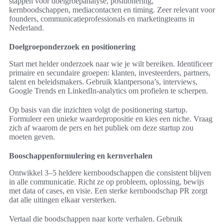
stappen voor doelgroepanalyse, positionering,
kernboodschappen, mediacontacten en timing. Zeer relevant voor
founders, communicatieprofessionals en marketingteams in
Nederland.
Doelgroeponderzoek en positionering
Start met helder onderzoek naar wie je wilt bereiken. Identificeer
primaire en secundaire groepen: klanten, investeerders, partners,
talent en beleidsmakers. Gebruik klantpersona’s, interviews,
Google Trends en LinkedIn-analytics om profielen te scherpen.
Op basis van die inzichten volgt de positionering startup.
Formuleer een unieke waardepropositie en kies een niche. Vraag
zich af waarom de pers en het publiek om deze startup zou
moeten geven.
Booschappenformulering en kernverhalen
Ontwikkel 3–5 heldere kernboodschappen die consistent blijven
in alle communicatie. Richt ze op probleem, oplossing, bewijs
met data of cases, en visie. Een sterke kernboodschap PR zorgt
dat alle uitingen elkaar versterken.
Vertaal die boodschappen naar korte verhalen. Gebruik