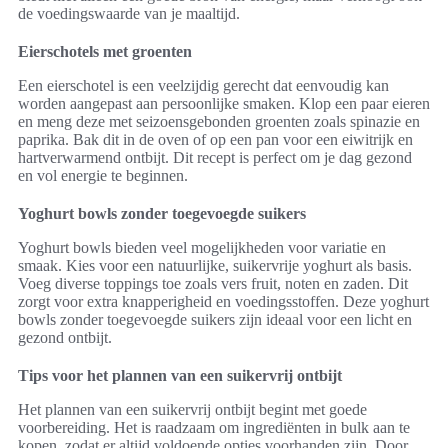
de voedingswaarde van je maaltijd.
Eierschotels met groenten
Een eierschotel is een veelzijdig gerecht dat eenvoudig kan
worden aangepast aan persoonlijke smaken. Klop een paar eieren
en meng deze met seizoensgebonden groenten zoals spinazie en
paprika. Bak dit in de oven of op een pan voor een eiwitrijk en
hartverwarmend ontbijt. Dit recept is perfect om je dag gezond
en vol energie te beginnen.
Yoghurt bowls zonder toegevoegde suikers
Yoghurt bowls bieden veel mogelijkheden voor variatie en
smaak. Kies voor een natuurlijke, suikervrije yoghurt als basis.
Voeg diverse toppings toe zoals vers fruit, noten en zaden. Dit
zorgt voor extra knapperigheid en voedingsstoffen. Deze yoghurt
bowls zonder toegevoegde suikers zijn ideaal voor een licht en
gezond ontbijt.
Tips voor het plannen van een suikervrij ontbijt
Het plannen van een suikervrij ontbijt begint met goede
voorbereiding. Het is raadzaam om ingrediënten in bulk aan te
kopen, zodat er altijd voldoende opties voorhanden zijn. Door