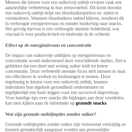
Mensen die kiezen voor een suikervrij ontbijt ervaren vaak een
aanzienlijke verbetering in hun zenuwstelsel. Dit komt doordat
een suikervrij ontbijt helpt om bloedsuikerpieken en -dalen te
verminderen. Wanneer bloedsuikers stabiel blijven, resulteert dit
in verhoogde energieniveaus en minder hunkering naar snacks.
Het gevolg hiervan is een verhoogde mentale helderheid, wat
cruciaal is voor productiviteit en motivatie in de ochtend.
Effect op de energieniveaus en concentratie
De impact van suikervrije ontbijten op energieniveaus en
concentratie wordt ondersteund door verschillende studies. Het is
gebleken dat een dieet met weinig suiker leidt tot betere
concentratie. Deze verbeterde mentale focus stelt mensen in staat
om effectiever te werken en beslissingen te nemen. Door
regelmatig te kiezen voor een suikervrij ontbijt, kunnen
individuen hun algehele gezondheid ondersteunen en
tegelijkertijd een basis leggen voor een succesvol dagverloop.
Voor handige tips over snacks die bijdragen aan deze voordelen,
kan men kijken naar de informatie op
gezonde snacks
.
Wat zijn gezonde ontbijtopties zonder suiker?
Gezonde ontbijtopties zonder suiker zijn verrassend veelzijdig en
kunnen gemakkelijk aangepast worden aan persoonlijke