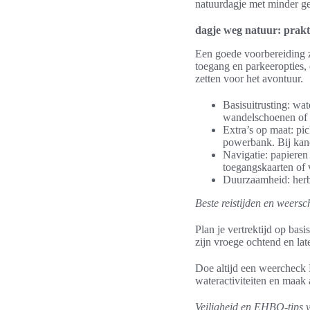
natuurdagje met minder ge
dagje weg natuur: prakt
Een goede voorbereiding z
toegang en parkeeropties, 
zetten voor het avontuur.
Basisuitrusting: wat
wandelschoenen of 
Extra’s op maat: pi
powerbank. Bij kan
Navigatie: papiere
toegangskaarten of 
Duurzaamheid: herbr
Beste reistijden en weersc
Plan je vertrektijd op bas
zijn vroege ochtend en lat
Doe altijd een weercheck 
wateractiviteiten en maak 
Veiligheid en EHBO-tips v