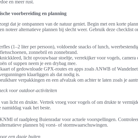
doe en meer rust.
ische voorbereiding en planning
orgt dat je ontspannen van de natuur geniet. Begin met een korte planni
en noteer alternatieve plannen bij slecht weer. Gebruik deze checklist om
erfles (1–2 liter per persoon), voldoende snacks of lunch, weerbestendi
fietsschoenen, zonnebril en zonnebrand.
cknickkleed, licht opvouwbaar stoeltje, verrekijker voor vogels, camera
oën of suppen neem je een drybag mee.
n kaart of gedownloade GPX-routes en apps zoals ANWB of Wandelnet.
vergunningen klaarliggen als dat nodig is.
uikbare verpakkingen en een afvalzak om achter te laten zoals je aantr
heck voor outdoor-activiteiten
is van licht en drukte. Vertrek vroeg voor vogels of om drukte te vermij
e namiddag vaak het beste.
KNMI of raadpleeg Buienradar voor actuele voorspellingen. Controleer
alternatieve plannen bij vorst- of stormwaarschuwingen.
oor een dagje buiten