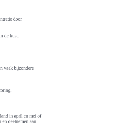
ntratie door
n de kust.
en vaak bijzondere
oring.
and in april en mei of
en en deelnemen aan