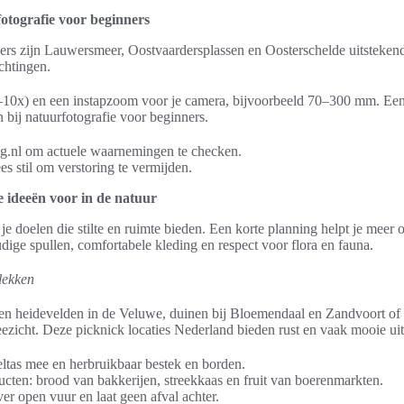
otografie voor beginners
ers zijn Lauwersmeer, Oostvaardersplassen en Oosterschelde uitstekend
chtingen.
10x) en een instapzoom voor je camera, bijvoorbeeld 70–300 mm. Een 
 bij natuurfotografie voor beginners.
.nl om actuele waarnemingen te checken.
s stil om verstoring te vermijden.
 ideeën voor in de natuur
 je doelen die stilte en ruimte bieden. Een korte planning helpt je meer 
ige spullen, comfortabele kleding en respect voor flora en fauna.
lekken
 en heidevelden in de Veluwe, duinen bij Bloemendaal en Zandvoort of d
zicht. Deze picknick locaties Nederland bieden rust en vaak mooie uit
ltas mee en herbruikbaar bestek en borden.
ucten: brood van bakkerijen, streekkaas en fruit van boerenmarkten.
er open vuur en laat geen afval achter.