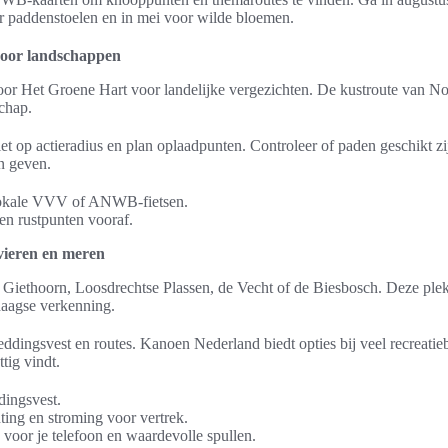
or paddenstoelen en in mei voor wilde bloemen.
 door landschappen
door Het Groene Hart voor landelijke vergezichten. De kustroute van 
schap.
, let op actieradius en plan oplaadpunten. Controleer of paden geschikt z
n geven.
 lokale VVV of ANWB-fietsen.
 en rustpunten vooraf.
vieren en meren
s Giethoorn, Loosdrechtse Plassen, de Vecht of de Biesbosch. Deze ple
daagse verkenning.
reddingsvest en routes. Kanoen Nederland biedt opties bij veel recreatie
ttig vindt.
dingsvest.
ting en stroming voor vertrek.
voor je telefoon en waardevolle spullen.