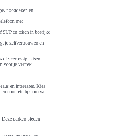
tape, nooddeken en
telefoon met
of SUP en teken in bosrijke
gt je zelfvertrouwen en
r- of veerbootplaatsen
 voor je vertrek.
veaus en interesses. Kies
n en concrete tips om van
. Deze parken bieden
 en september voor