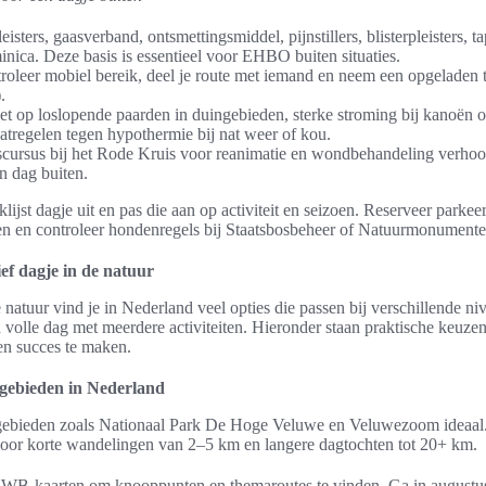
isters, gaasverband, ontsmettingsmiddel, pijnstillers, blisterpleisters, 
inica. Deze basis is essentieel voor EHBO buiten situaties.
oleer mobiel bereik, deel je route met iemand en neem een opgeladen 
.
 let op loslopende paarden in duingebieden, sterke stroming bij kanoën 
regelen tegen hypothermie bij nat weer of kou.
scursus bij het Rode Kruis voor reanimatie en wondbehandeling verhoo
en dag buiten.
lijst dagje uit en pas die aan op activiteit en seizoen. Reserveer parkee
eden en controleer hondenregels bij Staatsbosbeheer of Natuurmonumenten
ief dagje in de natuur
 natuur vind je in Nederland veel opties die passen bij verschillende ni
n volle dag met meerdere activiteiten. Hieronder staan praktische keuze
en succes te maken.
gebieden in Nederland
 gebieden zoals Nationaal Park De Hoge Veluwe en Veluwezoom ideaal
oor korte wandelingen van 2–5 km en langere dagtochten tot 20+ km.
B-kaarten om knooppunten en themaroutes te vinden. Ga in augustus