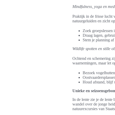
Mindfulness, yoga en medi
Praktijk in de frisse luch
natuurgeluiden en zicht o
Zoek groepslessen i
Draag lagen, gebru
Stem je planning af 
Wildlife spotten en stille 
Ochtend en schemering zijn
waarnemingen, maar let o
Bezoek vogelhutten
Oostvaardersplasse
Houd afstand, blijf 
Unieke en seizoensgebo
In de lente zie je de lent
wandel over de jonge heid
natuurexcursies van Staat