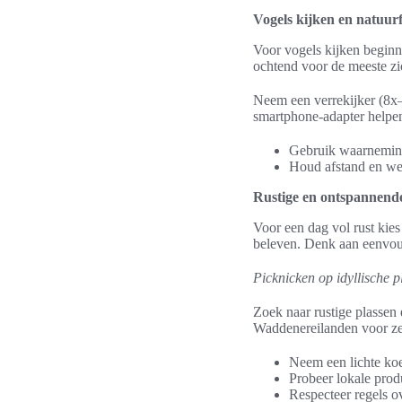
Vogels kijken en natuurf
Voor vogels kijken beginn
ochtend voor de meeste zi
Neem een verrekijker (8x–
smartphone-adapter helpen
Gebruik waarneming
Houd afstand en wee
Rustige en ontspannende
Voor een dag vol rust kies
beleven. Denk aan eenvoud
Picknicken op idyllische p
Zoek naar rustige plassen
Waddenereilanden voor zee
Neem een lichte koe
Probeer lokale prod
Respecteer regels ov