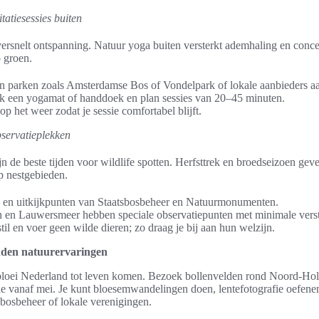
tatiesessies buiten
t versnelt ontspanning. Natuur yoga buiten versterkt ademhaling en conce
p groen.
n parken zoals Amsterdamse Bos of Vondelpark of lokale aanbieders aa
ik een yogamat of handdoek en plan sessies van 20–45 minuten.
op het weer zodat je sessie comfortabel blijft.
observatieplekken
 de beste tijden voor wildlife spotten. Herfsttrek en broedseizoen gev
p nestgebieden.
 en uitkijkpunten van Staatsbosbeheer en Natuurmonumenten.
n en Lauwersmeer hebben speciale observatiepunten met minimale verst
stil en voer geen wilde dieren; zo draag je bij aan hun welzijn.
nden natuurervaringen
e bloei Nederland tot leven komen. Bezoek bollenvelden rond Noord-Holl
e vanaf mei. Je kunt bloesemwandelingen doen, lentefotografie oefen
sbosbeheer of lokale verenigingen.