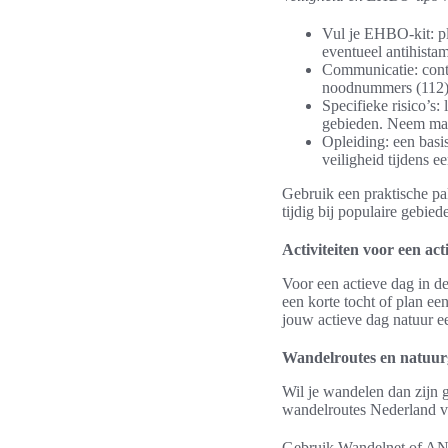
Vul je EHBO-kit: ple
eventueel antihistam
Communicatie: contr
noodnummers (112)
Specifieke risico’s:
gebieden. Neem maat
Opleiding: een basi
veiligheid tijdens e
Gebruik een praktische pak
tijdig bij populaire gebi
Activiteiten voor een act
Voor een actieve dag in de
een korte tocht of plan ee
jouw actieve dag natuur e
Wandelroutes en natuur
Wil je wandelen dan zijn
wandelroutes Nederland v
Gebruik Wandelnet of ANW