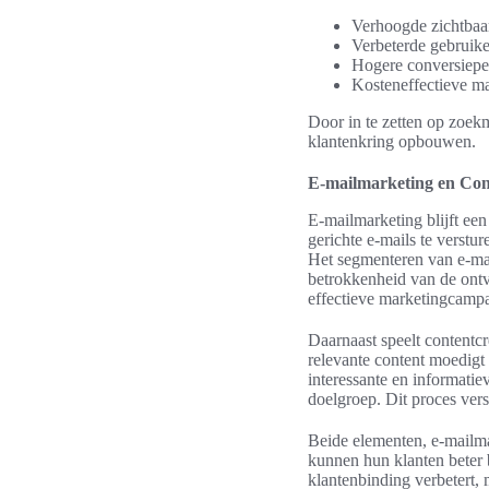
Verhoogde zichtbaa
Verbeterde gebruike
Hogere conversieper
Kosteneffectieve ma
Door in te zetten op zoek
klantenkring opbouwen.
E-mailmarketing en Con
E-mailmarketing blijft ee
gerichte e-mails te verst
Het segmenteren van e-mai
betrokkenheid van de ontv
effectieve marketingcamp
Daarnaast speelt contentc
relevante content moedigt
interessante en informatie
doelgroep. Dit proces vers
Beide elementen, e-mailma
kunnen hun klanten beter 
klantenbinding verbetert, 