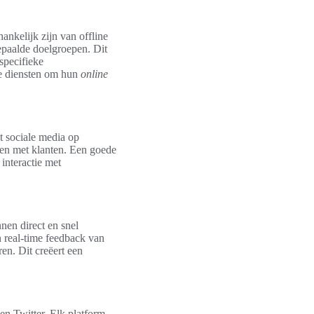
ankelijk zijn van offline
 bepaalde doelgroepen. Dit
specifieke
de diensten om hun
online
t sociale media op
men met klanten. Een goede
interactie met
nen direct en snel
 real-time feedback van
en. Dit creëert een
en Twitter. Elk platform