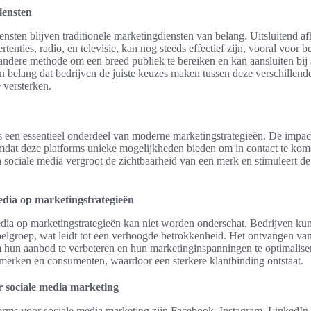
iensten
ensten blijven traditionele marketingdiensten van belang. Uitsluitend afh
ertenties, radio, en televisie, kan nog steeds effectief zijn, vooral voor
andere methode om een breed publiek te bereiken en kan aansluiten bij 
van belang dat bedrijven de juiste keuzes maken tussen deze verschillen
 versterken.
s een essentieel onderdeel van moderne marketingstrategieën. De impac
 omdat deze platforms unieke mogelijkheden bieden om in contact te ko
n sociale media vergroot de zichtbaarheid van een merk en stimuleert de 
edia op marketingstrategieën
dia op marketingstrategieën kan niet worden onderschat. Bedrijven kun
groep, wat leidt tot een verhoogde betrokkenheid. Het ontvangen van
m hun aanbod te verbeteren en hun marketinginspanningen te optimaliser
 merken en consumenten, waardoor een sterkere klantbinding ontstaat.
r sociale media marketing
forms voor sociale media marketing zijn Facebook, Instagram, LinkedIn 