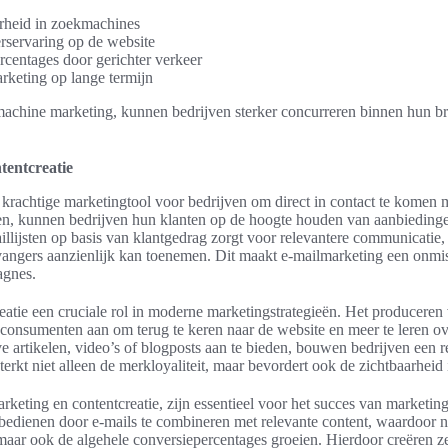
rheid in zoekmachines
rservaring op de website
centages door gerichter verkeer
rketing op lange termijn
machine marketing, kunnen bedrijven sterker concurreren binnen hun br
tentcreatie
n krachtige marketingtool voor bedrijven om direct in contact te komen
uren, kunnen bedrijven hun klanten op de hoogte houden van aanbieding
llijsten op basis van klantgedrag zorgt voor relevantere communicatie
angers aanzienlijk kan toenemen. Dit maakt e-mailmarketing een onmi
agnes.
reatie een cruciale rol in moderne marketingstrategieën. Het producere
 consumenten aan om terug te keren naar de website en meer te leren o
ve artikelen, video’s of blogposts aan te bieden, bouwen bedrijven een r
terkt niet alleen de merkloyaliteit, maar bevordert ook de zichtbaarhei
rketing en contentcreatie, zijn essentieel voor het succes van marketi
bedienen door e-mails te combineren met relevante content, waardoor ni
maar ook de algehele conversiepercentages groeien. Hierdoor creëren ze