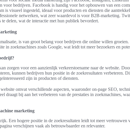
en voor bedrijven. Facebook is handig voor het opbouwen van een com
 is visueel ingesteld, ideaal voor producten en diensten die aantrekkel
fessionele netwerken, wat zeer waardevol is voor B2B-marketing. Twitter
te delen, wat de interactie met hun publiek bevordert.
arketing
alisatie, is van groot belang voor bedrijven die online willen groeien.
te in zoekmachines zoals Google, wat leidt tot meer bezoekers en poten
edrijf?
an zorgen voor een aanzienlijk verkeerstoename naar de website. Doo
eren, kunnen bedrijven hun positie in de zoekresultaten verbeteren. Dit
eïnteresseerd zijn in producten of diensten.
 website omvat verschillende aspecten, waaronder on-page SEO, techni
eel draagt bij aan het verbeteren van de prestaties in zoekmachines, w
achine marketing
rijk. Een hogere positie in de zoekresultaten leidt tot meer vertrouwen
 pagina verschijnen vaak als betrouwbaarder en relevanter.