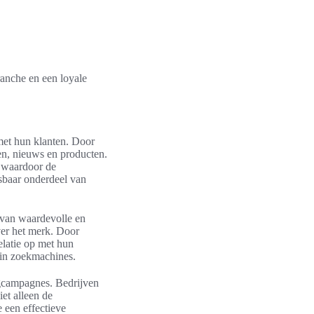
anche en een loyale
 met hun klanten. Door
en, nieuws en producten.
, waardoor de
sbaar onderdeel van
n van waardevolle en
ver het merk. Door
elatie op met hun
d in zoekmachines.
ngcampagnes. Bedrijven
et alleen de
 een effectieve