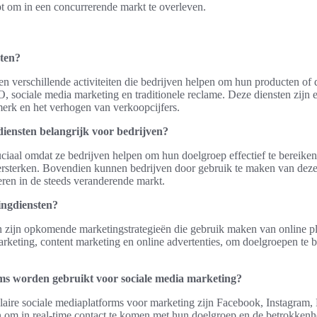
t om in een concurrerende markt te overleven.
sten?
n verschillende activiteiten die bedrijven helpen om hun producten of 
O, sociale media marketing en traditionele reclame. Deze diensten zijn e
erk en het verhogen van verkoopcijfers.
ensten belangrijk voor bedrijven?
ciaal omdat ze bedrijven helpen om hun doelgroep effectief te bereiken, 
rsterken. Bovendien kunnen bedrijven door gebruik te maken van deze
eren in de steeds veranderende markt.
ingdiensten?
n zijn opkomende marketingstrategieën die gebruik maken van online pla
rketing, content marketing en online advertenties, om doelgroepen te b
ms worden gebruikt voor sociale media marketing?
aire sociale mediaplatforms voor marketing zijn Facebook, Instagram,
n om in real-time contact te komen met hun doelgroep en de betrokkenh