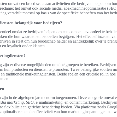
nsten omvat een breed scala aan activiteiten die bedrijven helpen om hu
n reclame; het omvat ook sociale media, zoekmachineoptimalisatie (SEO)
leg verschilt meestal op basis van de specifieke behoeften van het bedri
ensten belangrijk voor bedrijven?
sentieel omdat ze bedrijven helpen om een competitievoordeel te behale
en die hun waarden en behoeften begrijpen. Het effectief inzetten van
drijven in staat om hun boodschap helder en aantrekkelijk over te brenge
n loyaliteit onder klanten.
etingdiensten?
g zijn er diverse mogelijkheden om doelgroepen te bereiken. Bedrijven 
 om hun producten en diensten te promoten. Twee belangrijke soorten ma
 en traditionele marketingdiensten. Beide spelen een cruciale rol in hoe 
anten.
ten
n zijn in de afgelopen jaren enorm toegenomen. Deze categorie omvat e
edia marketing
,
SEO
, e-mailmarketing, en content marketing. Bedrijv
 ze flexibiliteit en gerichte benadering bieden. Via platforms zoals Go
optimaliseren en de effectiviteit van hun marketinginspanningen nauw