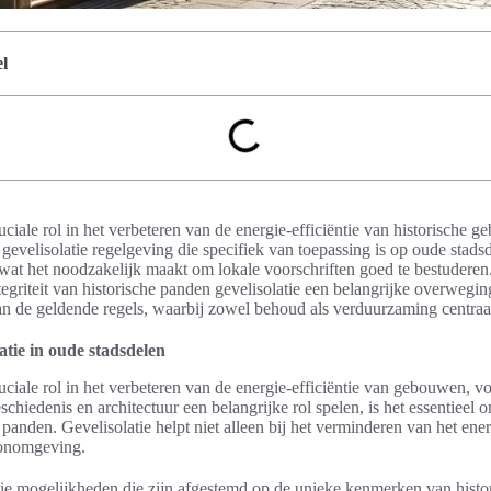
l
uciale rol in het verbeteren van de energie-efficiëntie van historische 
e gevelisolatie regelgeving die specifiek van toepassing is op oude stad
 wat het noodzakelijk maakt om lokale voorschriften goed te bestuderen
tegriteit van historische panden gevelisolatie een belangrijke overwegin
an de geldende regels, waarbij zowel behoud als verduurzaming centraal
atie in oude stadsdelen
ruciale rol in het verbeteren van de energie-efficiëntie van gebouwen, vo
chiedenis en architectuur een belangrijke rol spelen, is het essentieel 
panden. Gevelisolatie helpt niet alleen bij het verminderen van het ene
onomgeving.
latie mogelijkheden die zijn afgestemd op de unieke kenmerken van his