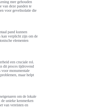
rekening mee gehouden
e van deze panden te
n voor gevelisolatie die
entaal pand kunnen
n kan verplicht zijn om de
ctonische elementen
rheid een cruciale rol.
 dit proces tijdrovend
ls voor monumentale
e problemen, maar helpt
iseigenaren om de lokale
et de unieke kenmerken
et van vereisten en