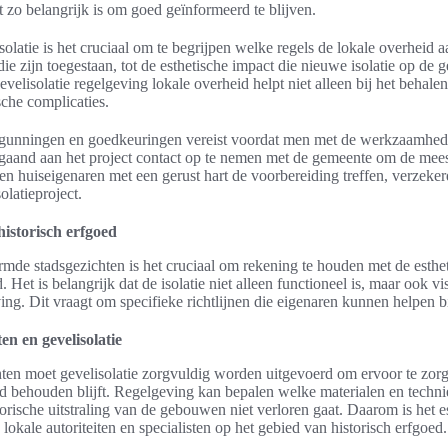
 zo belangrijk is om goed geïnformeerd te blijven.
solatie is het cruciaal om te begrijpen welke regels de lokale overheid a
die zijn toegestaan, tot de esthetische impact die nieuwe isolatie op de
velisolatie regelgeving lokale overheid helpt niet alleen bij het behalen
che complicaties.
ergunningen en goedkeuringen vereist voordat men met de werkzaamhed
gaand aan het project contact op te nemen met de gemeente om de meest
n huiseigenaren met een gerust hart de voorbereiding treffen, verzeker
olatieproject.
 historisch erfgoed
ermde stadsgezichten is het cruciaal om rekening te houden met de esthe
. Het is belangrijk dat de isolatie niet alleen functioneel is, maar ook vi
ng. Dit vraagt om specifieke richtlijnen die eigenaren kunnen helpen b
n en gevelisolatie
ten moet gevelisolatie zorgvuldig worden uitgevoerd om ervoor te zorg
ed behouden blijft. Regelgeving kan bepalen welke materialen en techni
storische uitstraling van de gebouwen niet verloren gaat. Daarom is het 
lokale autoriteiten en specialisten op het gebied van historisch erfgoed.