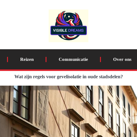
Reizen
Communicatie
Over ons
Wat zijn regels voor gevelisolatie in oude stadsdelen?