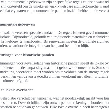
ls van monumentale gebouwen zijn er specifieke regels en eisen waar 
zijn opgesteld om de unieke en vaak kwetsbare architectonische waard
ieel dat eigenaren van monumentale panden inzicht hebben in de vereiste
monumentale gebouwen
isolatie vereisen speciale aandacht. De regels isoleren gevel monum
solatie. Bijvoorbeeld, gebruik van traditionele materialen en technieke
n het gebouw te waarborgen. Bij renovaties moeten de originele archite
den, waardoor de integriteit van het pand behouden blijft.
uringen voor historische panden
unningen voor gevelisolatie van historische panden speelt de lokale ove
 indienen die de aanpassingen aan het gebouw documenteren. Soms kan
 nauwkeurig beoordeeld moet worden om te voldoen aan de strenge rege
 verkrijgen van de juiste goedkeuringen voorkomt niet alleen juridisch
 cultureel erfgoed.
g en lokale overheden
velisolatie verschilt per gemeente, wat het noodzakelijk maakt voor hu
 te bestuderen. Deze richtlijnen zijn ontworpen om rekening te houden m
storisch behoud van gebouwen. Elke lokale overheid heeft haar eigen s