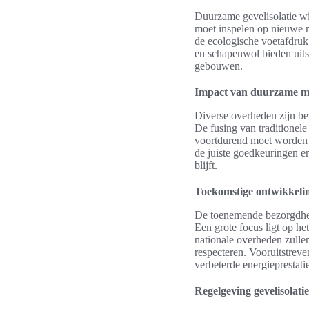
Duurzame gevelisolatie win
moet inspelen op nieuwe ma
de ecologische voetafdruk
en schapenwol bieden uitst
gebouwen.
Impact van duurzame ma
Diverse overheden zijn be
De fusing van traditionel
voortdurend moet worden g
de juiste goedkeuringen e
blijft.
Toekomstige ontwikkeling
De toenemende bezorgdheid
Een grote focus ligt op h
nationale overheden zullen 
respecteren. Vooruitstrev
verbeterde energieprestat
Regelgeving gevelisolati