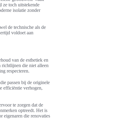
l ze toch uitstekende
derne isolatie zonder
wel de technische als de
ertijd voldoet aan
behoud van de esthetiek en
richtlijnen die niet alleen
ing respecteren.
ie passen bij de originele
e efficiëntie verhogen,
ervoor te zorgen dat de
enmerken optreedt. Het is
or eigenaren die renovaties