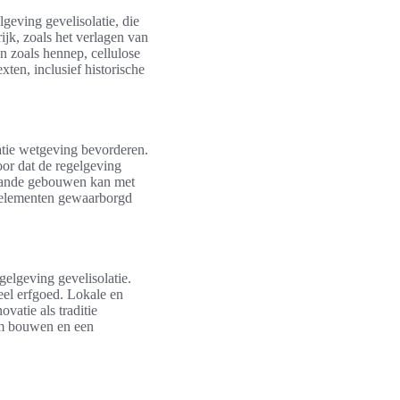
lgeving gevelisolatie, die
ijk, zoals het verlagen van
n zoals hennep, cellulose
ten, inclusief historische
atie wetgeving bevorderen.
or dat de regelgeving
staande gebouwen kan met
e elementen gewaarborgd
elgeving gevelisolatie.
eel erfgoed. Lokale en
vatie als traditie
am bouwen en een