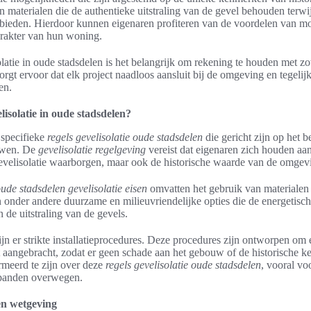
materialen die de authentieke uitstraling van de gevel behouden terwij
bieden. Hierdoor kunnen eigenaren profiteren van de voordelen van mo
arakter van hun woning.
latie in oude stadsdelen is het belangrijk om rekening te houden met zo
orgt ervoor dat elk project naadloos aansluit bij de omgeving en tegelijk
en.
lisolatie in oude stadsdelen?
 specifieke
regels gevelisolatie oude stadsdelen
die gericht zijn op het 
uwen. De
gevelisolatie regelgeving
vereist dat eigenaren zich houden aan 
 gevelisolatie waarborgen, maar ook de historische waarde van de omgev
ude stadsdelen gevelisolatie eisen
omvatten het gebruik van materialen d
 onder andere duurzame en milieuvriendelijke opties die de energetisch
 de uitstraling van de gevels.
jn er strikte installatieprocedures. Deze procedures zijn ontworpen om 
t aangebracht, zodat er geen schade aan het gebouw of de historische k
rmeerd te zijn over deze
regels gevelisolatie oude stadsdelen
, vooral vo
 panden overwegen.
en wetgeving