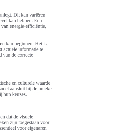
anlegt. Dit kan variëren
 gevel kan hebben. Een
 van energie-efficiëntie,
en kan beginnen. Het is
 actuele informatie te
d van de correcte
tische en culturele waarde
sueel aansluit bij de unieke
ij hun keuzes.
en dat de visuele
eken zijn toegestaan voor
essentieel voor eigenaren