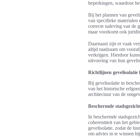
beperkingen, waardoor het
Bij het plannen van geveli
van specifieke materialen 
correcte naleving van de ge
maar voorkomt ook juridis
Daarnaast zijn er vaak v
altijd raadzaam om vooraf
verkrijgen. Hierdoor kunne
uitvoering van hun gevelis
Richtlijnen gevelisolatie
Bij gevelisolatie in besch
van het historische erfgoed
architectuur van de omgevi
Beschermde stadsgezichte
In beschermde stadsgezich
coherentiteit van het gebi
gevelisolatie, zodat de hi
om advies in te winnen bij 