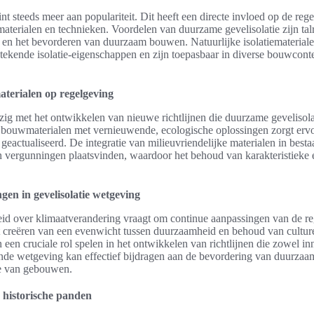
t steeds meer aan populariteit. Dit heeft een directe invloed op de rege
terialen en technieken. Voordelen van duurzame gevelisolatie zijn talr
 en het bevorderen van duurzaam bouwen. Natuurlijke isolatiemateriale
ekende isolatie-eigenschappen en zijn toepasbaar in diverse bouwcontex
terialen op regelgeving
zig met het ontwikkelen van nieuwe richtlijnen die duurzame gevelisol
e bouwmaterialen met vernieuwende, ecologische oplossingen zorgt ervo
eactualiseerd. De integratie van milieuvriendelijke materialen in be
n vergunningen plaatsvinden, waardoor het behoud van karakteristiek
en in gevelisolatie wetgeving
 over klimaatverandering vraagt om continue aanpassingen van de reg
et creëren van een evenwicht tussen duurzaamheid en behoud van cultur
een cruciale rol spelen in het ontwikkelen van richtlijnen die zowel inno
ende wetgeving kan effectief bijdragen aan de bevordering van duurza
ie van gebouwen.
e historische panden