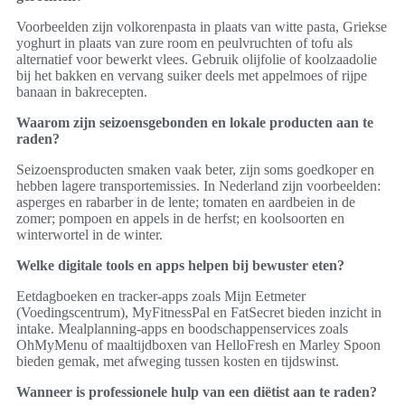
Voorbeelden zijn volkorenpasta in plaats van witte pasta, Griekse
yoghurt in plaats van zure room en peulvruchten of tofu als
alternatief voor bewerkt vlees. Gebruik olijfolie of koolzaadolie
bij het bakken en vervang suiker deels met appelmoes of rijpe
banaan in bakrecepten.
Waarom zijn seizoensgebonden en lokale producten aan te
raden?
Seizoensproducten smaken vaak beter, zijn soms goedkoper en
hebben lagere transportemissies. In Nederland zijn voorbeelden:
asperges en rabarber in de lente; tomaten en aardbeien in de
zomer; pompoen en appels in de herfst; en koolsoorten en
winterwortel in de winter.
Welke digitale tools en apps helpen bij bewuster eten?
Eetdagboeken en tracker-apps zoals Mijn Eetmeter
(Voedingscentrum), MyFitnessPal en FatSecret bieden inzicht in
intake. Mealplanning-apps en boodschappenservices zoals
OhMyMenu of maaltijdboxen van HelloFresh en Marley Spoon
bieden gemak, met afweging tussen kosten en tijdswinst.
Wanneer is professionele hulp van een diëtist aan te raden?