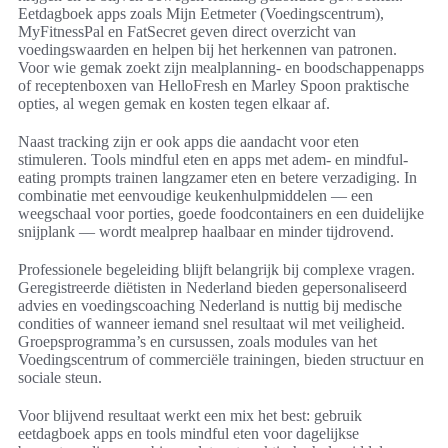
Eetdagboek apps zoals Mijn Eetmeter (Voedingscentrum),
MyFitnessPal en FatSecret geven direct overzicht van
voedingswaarden en helpen bij het herkennen van patronen.
Voor wie gemak zoekt zijn mealplanning- en boodschappenapps
of receptenboxen van HelloFresh en Marley Spoon praktische
opties, al wegen gemak en kosten tegen elkaar af.
Naast tracking zijn er ook apps die aandacht voor eten
stimuleren. Tools mindful eten en apps met adem- en mindful-
eating prompts trainen langzamer eten en betere verzadiging. In
combinatie met eenvoudige keukenhulpmiddelen — een
weegschaal voor porties, goede foodcontainers en een duidelijke
snijplank — wordt mealprep haalbaar en minder tijdrovend.
Professionele begeleiding blijft belangrijk bij complexe vragen.
Geregistreerde diëtisten in Nederland bieden gepersonaliseerd
advies en voedingscoaching Nederland is nuttig bij medische
condities of wanneer iemand snel resultaat wil met veiligheid.
Groepsprogramma’s en cursussen, zoals modules van het
Voedingscentrum of commerciële trainingen, bieden structuur en
sociale steun.
Voor blijvend resultaat werkt een mix het best: gebruik
eetdagboek apps en tools mindful eten voor dagelijkse