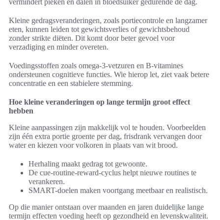
vermindert pieken en dalen in bloedsuiker gedurende de dag.
Kleine gedragsveranderingen, zoals portiecontrole en langzamer
eten, kunnen leiden tot gewichtsverlies of gewichtsbehoud
zonder strikte diëten. Dit komt door beter gevoel voor
verzadiging en minder overeten.
Voedingsstoffen zoals omega-3-vetzuren en B-vitamines
ondersteunen cognitieve functies. Wie hierop let, ziet vaak betere
concentratie en een stabielere stemming.
Hoe kleine veranderingen op lange termijn groot effect
hebben
Kleine aanpassingen zijn makkelijk vol te houden. Voorbeelden
zijn één extra portie groente per dag, frisdrank vervangen door
water en kiezen voor volkoren in plaats van wit brood.
Herhaling maakt gedrag tot gewoonte.
De cue-routine-reward-cyclus helpt nieuwe routines te
verankeren.
SMART-doelen maken voortgang meetbaar en realistisch.
Op die manier ontstaan over maanden en jaren duidelijke lange
termijn effecten voeding heeft op gezondheid en levenskwaliteit.