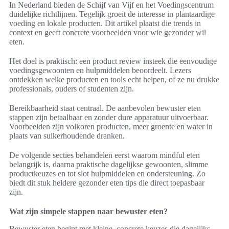
In Nederland bieden de Schijf van Vijf en het Voedingscentrum
duidelijke richtlijnen. Tegelijk groeit de interesse in plantaardige
voeding en lokale producten. Dit artikel plaatst die trends in
context en geeft concrete voorbeelden voor wie gezonder wil
eten.
Het doel is praktisch: een product review insteek die eenvoudige
voedingsgewoonten en hulpmiddelen beoordeelt. Lezers
ontdekken welke producten en tools echt helpen, of ze nu drukke
professionals, ouders of studenten zijn.
Bereikbaarheid staat centraal. De aanbevolen bewuster eten
stappen zijn betaalbaar en zonder dure apparatuur uitvoerbaar.
Voorbeelden zijn volkoren producten, meer groente en water in
plaats van suikerhoudende dranken.
De volgende secties behandelen eerst waarom mindful eten
belangrijk is, daarna praktische dagelijkse gewoonten, slimme
productkeuzes en tot slot hulpmiddelen en ondersteuning. Zo
biedt dit stuk heldere gezonder eten tips die direct toepasbaar
zijn.
Wat zijn simpele stappen naar bewuster eten?
Bewuster eten begint met kleine, concrete keuzes die dagelijks