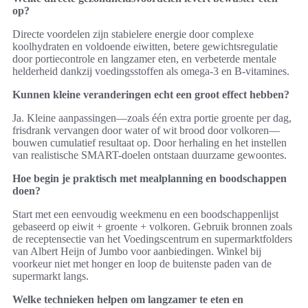
op?
Directe voordelen zijn stabielere energie door complexe
koolhydraten en voldoende eiwitten, betere gewichtsregulatie
door portiecontrole en langzamer eten, en verbeterde mentale
helderheid dankzij voedingsstoffen als omega-3 en B‑vitamines.
Kunnen kleine veranderingen echt een groot effect hebben?
Ja. Kleine aanpassingen—zoals één extra portie groente per dag,
frisdrank vervangen door water of wit brood door volkoren—
bouwen cumulatief resultaat op. Door herhaling en het instellen
van realistische SMART-doelen ontstaan duurzame gewoontes.
Hoe begin je praktisch met mealplanning en boodschappen
doen?
Start met een eenvoudig weekmenu en een boodschappenlijst
gebaseerd op eiwit + groente + volkoren. Gebruik bronnen zoals
de receptensectie van het Voedingscentrum en supermarktfolders
van Albert Heijn of Jumbo voor aanbiedingen. Winkel bij
voorkeur niet met honger en loop de buitenste paden van de
supermarkt langs.
Welke technieken helpen om langzamer te eten en