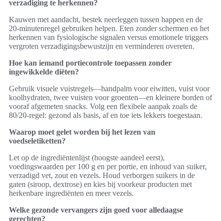
verzadiging te herkennen?
Kauwen met aandacht, bestek neerleggen tussen happen en de
20-minutenregel gebruiken helpen. Eten zonder schermen en het
herkennen van fysiologische signalen versus emotionele triggers
vergroten verzadigingsbewustzijn en verminderen overeten.
Hoe kan iemand portiecontrole toepassen zonder
ingewikkelde diëten?
Gebruik visuele vuistregels—handpalm voor eiwitten, vuist voor
koolhydraten, twee vuisten voor groenten—en kleinere borden of
vooraf afgemeten snacks. Volg een flexibele aanpak zoals de
80/20-regel: gezond als basis, af en toe iets lekkers toegestaan.
Waarop moet gelet worden bij het lezen van
voedseletiketten?
Let op de ingrediëntenlijst (hoogste aandeel eerst),
voedingswaarden per 100 g en per portie, en inhoud van suiker,
verzadigd vet, zout en vezels. Houd verborgen suikers in de
gaten (siroop, dextrose) en kies bij voorkeur producten met
herkenbare ingrediënten en meer vezels.
Welke gezonde vervangers zijn goed voor alledaagse
gerechten?