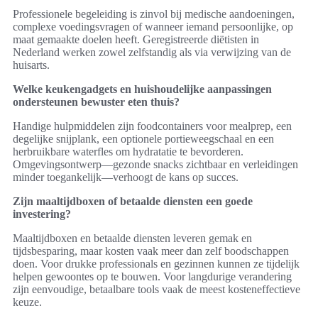
Professionele begeleiding is zinvol bij medische aandoeningen,
complexe voedingsvragen of wanneer iemand persoonlijke, op
maat gemaakte doelen heeft. Geregistreerde diëtisten in
Nederland werken zowel zelfstandig als via verwijzing van de
huisarts.
Welke keukengadgets en huishoudelijke aanpassingen
ondersteunen bewuster eten thuis?
Handige hulpmiddelen zijn foodcontainers voor mealprep, een
degelijke snijplank, een optionele portieweegschaal en een
herbruikbare waterfles om hydratatie te bevorderen.
Omgevingsontwerp—gezonde snacks zichtbaar en verleidingen
minder toegankelijk—verhoogt de kans op succes.
Zijn maaltijdboxen of betaalde diensten een goede
investering?
Maaltijdboxen en betaalde diensten leveren gemak en
tijdsbesparing, maar kosten vaak meer dan zelf boodschappen
doen. Voor drukke professionals en gezinnen kunnen ze tijdelijk
helpen gewoontes op te bouwen. Voor langdurige verandering
zijn eenvoudige, betaalbare tools vaak de meest kosteneffectieve
keuze.