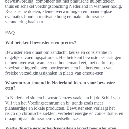
bewustwording, combineer dat met praktische hulpmiddelen
thuis en schakel voedingscoaching Nederland in wanneer nodig.
Realistische doelen, kleine overwinningen en maandelijkse
evaluaties houden motivatie hoog en maken duurzame
verandering haalbaar.
FAQ
Wat betekent bewuster eten precies?
Bewuster eten draait om aandacht, keuze en consistentie in
dagelijkse voedingspatronen. Het betekent bewuste beslissingen
nemen over wat, wanneer en hoe iemand eet, met nadruk op
voedzame ingrediënten, portiegrootte en het herkennen van
fysieke verzadigingssignalen in plaats van emotie-eten.
Waarom zou iemand in Nederland kiezen voor bewuster
eten?
In Nederland sluiten bewuste keuzes vaak aan bij de Schijf van
Vijf van het Voedingscentrum en bij trends zoals meer
plantaardige en lokale producten. Bewuster eten verlaagt het
risico op chronische ziekten, verbetert energie en concentratie, en
draagt bij aan duurzamere voedselkeuzes.
Welke directe gezondheidsvoordelen levert bewuster eten