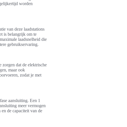
gelijkertijd worden
atie van deze laadstations
t is belangrijk om te
e maximale laadsnelheid die
etere gebruikservaring.
e zorgen dat de elektrische
ingen, maar ook
oorvoeren, zodat je met
 fase aansluiting. Een 1
 aansluiting meer vermogen
 en de capaciteit van de