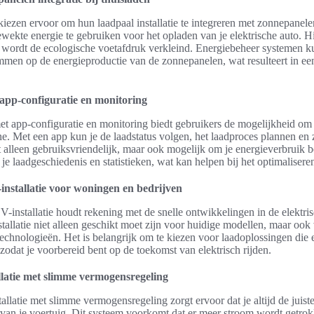
ezen ervoor om hun laadpaal installatie te integreren met zonnepanelen
wekte energie te gebruiken voor het opladen van je elektrische auto. 
 wordt de ecologische voetafdruk verkleind. Energiebeheer systemen 
emmen op de energieproductie van de zonnepanelen, wat resulteert in ee
 app-configuratie en monitoring
et app-configuratie en monitoring biedt gebruikers de mogelijkheid om
. Met een app kun je de laadstatus volgen, het laadproces plannen en z
t alleen gebruiksvriendelijk, maar ook mogelijk om je energieverbruik 
 je laadgeschiedenis en statistieken, wat kan helpen bij het optimalisere
nstallatie voor woningen en bedrijven
installatie houdt rekening met de snelle ontwikkelingen in de elektrisc
nstallatie niet alleen geschikt moet zijn voor huidige modellen, maar oo
 technologieën. Het is belangrijk om te kiezen voor laadoplossingen d
zodat je voorbereid bent op de toekomst van elektrisch rijden.
llatie met slimme vermogensregeling
allatie met slimme vermogensregeling zorgt ervoor dat je altijd de juist
 van je voertuig. Dit systeem voorkomt dat er meer stroom wordt getrok