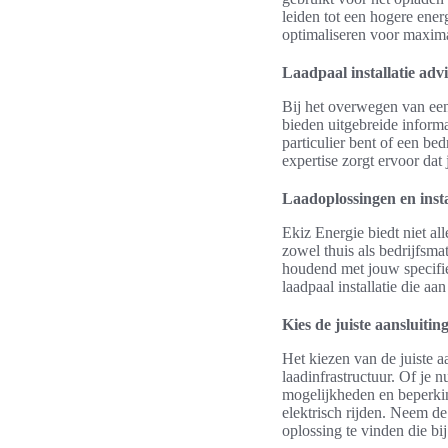
leiden tot een hogere ene
optimaliseren voor maxima
Laadpaal installatie adv
Bij het overwegen van een 
bieden uitgebreide informa
particulier bent of een be
expertise zorgt ervoor dat 
Laadoplossingen en insta
Ekiz Energie biedt niet al
zowel thuis als bedrijfsma
houdend met jouw specifie
laadpaal installatie die a
Kies de juiste aansluitin
Het kiezen van de juiste aa
laadinfrastructuur. Of je n
mogelijkheden en beperking
elektrisch rijden. Neem de
oplossing te vinden die bij