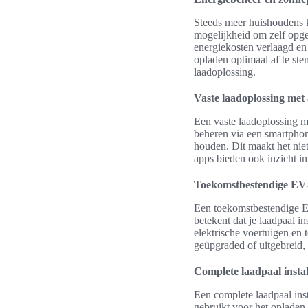
Steeds meer huishoudens ki
mogelijkheid om zelf opge
energiekosten verlaagd en
opladen optimaal af te st
laadoplossing.
Vaste laadoplossing met
Een vaste laadoplossing m
beheren via een smartphone
houden. Dit maakt het nie
apps bieden ook inzicht in
Toekomstbestendige EV-i
Een toekomstbestendige EV-
betekent dat je laadpaal i
elektrische voertuigen en
geüpgraded of uitgebreid, 
Complete laadpaal insta
Een complete laadpaal inst
gebruikt voor het opladen