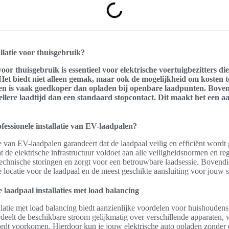
llatie voor thuisgebruik?
voor thuisgebruik is essentieel voor elektrische voertuigbezitters d
. Het biedt niet alleen gemak, maar ook de mogelijkheid om kosten 
laden is vaak goedkoper dan opladen bij openbare laadpunten. Bove
ellere laadtijd dan een standaard stopcontact. Dit maakt het een aa
essionele installatie van EV-laadpalen?
ie van EV-laadpalen garandeert dat de laadpaal veilig en efficiënt wordt
at de elektrische infrastructuur voldoet aan alle veiligheidsnormen en re
technische storingen en zorgt voor een betrouwbare laadsessie. Bovendi
 locatie voor de laadpaal en de meest geschikte aansluiting voor jouw si
laadpaal installaties met load balancing
llatie met load balancing biedt aanzienlijke voordelen voor huishoudens
rdeelt de beschikbare stroom gelijkmatig over verschillende apparaten,
wordt voorkomen. Hierdoor kun je jouw elektrische auto opladen zonder d