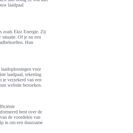
jouw laadpaal
s zoals Ekiz Energie. Zij
 situatie. Of je nu een
laadbehoeften. Hun
an laadoplossingen voor
ste laadpaal, rekening
n je verzekerd van een
e hun website bezoeken.
fficiënte
eïnformeerd bent over de
n van de voordelen van
hulp in om een duurzame