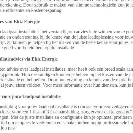
rgierekening. Door gebruik te maken van slimme technologieën kun je 
le efficiëntie en kostenbesparing.
ies van Ekiz Energie
laadpaal installatie is het verstandig om advies in te winnen van expert
tie en ondersteuning bij de keuze van de juiste laadoplossing voor jouw
drijf, zij kunnen je helpen bij het maken van de beste keuze voor jouw 
je goed voorbereid bent op de installatie.
llatieadvies via Ekiz Energie
leen advies over laadpaal installaties, maar heeft ook een breed scala a
tig gebruik. Hun deskundigen kunnen je helpen bij het kiezen van de jui
ke situatie en behoeften. Door hun ervaring en kennis van de markt be
an al jouw eisen voldoet. Voor meer informatie over hun diensten, kun j
g voor jouw laadpaal installatie
nsluiting voor jouw laadpaal installatie is cruciaal voor een veilige en e
u kiest voor een 1 fase of 3 fase aansluiting, zorg ervoor dat je goed g
en. Met de juiste installatie en configuratie kun je optimaal profitere
 tijd om je opties te verkennen en schakel indien nodig professionele 
 jou past.