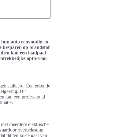
ie hun auto eenvoudig en
te besparen op brandstof
ndien kan een laadpaal
ntrekkelijke optie voor
 geïnstalleerd. Een erkende
gelgeving. Dit
en kan een professional
tuatie.
 met meerdere elektrische
 waardoor overbelasting
at dit ten koste gaat van