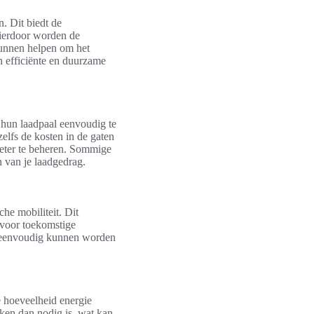
. Dit biedt de
Hierdoor worden de
kunnen helpen om het
n efficiënte en duurzame
 hun laadpaal eenvoudig te
elfs de kosten in de gaten
beter te beheren. Sommige
n van je laadgedrag.
he mobiliteit. Dit
k voor toekomstige
ie eenvoudig kunnen worden
e hoeveelheid energie
ken dan nodig is, wat kan