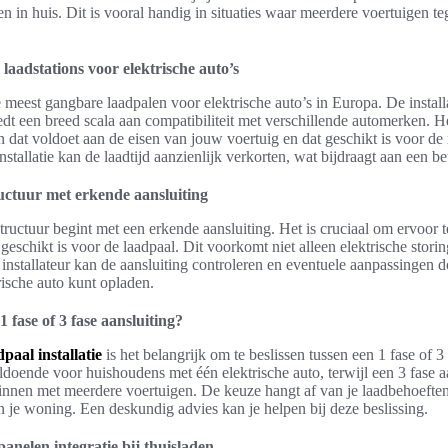
en in huis. Dit is vooral handig in situaties waar meerdere voertuigen te
 laadstations voor elektrische auto’s
e meest gangbare laadpalen voor elektrische auto’s in Europa. De install
iedt een breed scala aan compatibiliteit met verschillende automerken. He
n dat voldoet aan de eisen van jouw voertuig en dat geschikt is voor d
stallatie kan de laadtijd aanzienlijk verkorten, wat bijdraagt aan een b
ructuur met erkende aansluiting
structuur begint met een erkende aansluiting. Het is cruciaal om ervoor t
 geschikt is voor de laadpaal. Dit voorkomt niet alleen elektrische stor
installateur kan de aansluiting controleren en eventuele aanpassingen d
rische auto kunt opladen.
1 fase of 3 fase aansluiting?
dpaal installatie
is het belangrijk om te beslissen tussen een 1 fase of 3
oldoende voor huishoudens met één elektrische auto, terwijl een 3 fase
zinnen met meerdere voertuigen. De keuze hangt af van je laadbehoeften
 in je woning. Een deskundig advies kan je helpen bij deze beslissing.
nelen integratie bij thuisladen