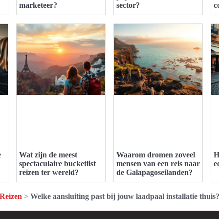
marketeer?
sector?
c
e
Wat zijn de meest
Waarom dromen zoveel
H
spectaculaire bucketlist
mensen van een reis naar
e
reizen ter wereld?
de Galapagoseilanden?
Reizen
>
Welke aansluiting past bij jouw laadpaal installatie thuis