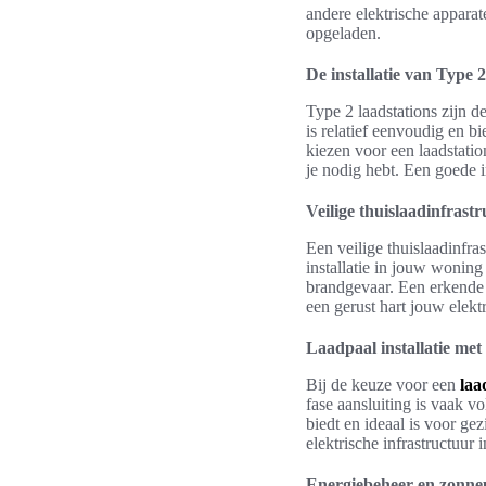
andere elektrische apparat
opgeladen.
De installatie van Type 2
Type 2 laadstations zijn d
is relatief eenvoudig en b
kiezen voor een laadstatio
je nodig hebt. Een goede in
Veilige thuislaadinfrast
Een veilige thuislaadinfra
installatie in jouw woning
brandgevaar. Een erkende 
een gerust hart jouw elekt
Laadpaal installatie met 
Bij de keuze voor een
laa
fase aansluiting is vaak v
biedt en ideaal is voor ge
elektrische infrastructuur
Energiebeheer en zonnepa