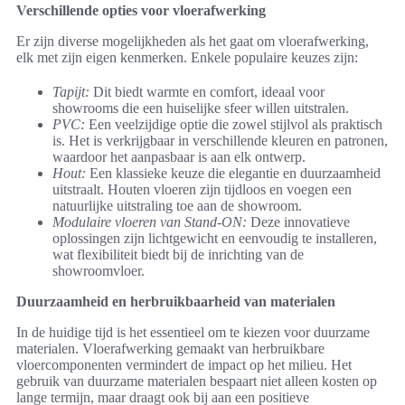
Verschillende opties voor vloerafwerking
Er zijn diverse mogelijkheden als het gaat om vloerafwerking,
elk met zijn eigen kenmerken. Enkele populaire keuzes zijn:
Tapijt:
Dit biedt warmte en comfort, ideaal voor
showrooms die een huiselijke sfeer willen uitstralen.
PVC:
Een veelzijdige optie die zowel stijlvol als praktisch
is. Het is verkrijgbaar in verschillende kleuren en patronen,
waardoor het aanpasbaar is aan elk ontwerp.
Hout:
Een klassieke keuze die elegantie en duurzaamheid
uitstraalt. Houten vloeren zijn tijdloos en voegen een
natuurlijke uitstraling toe aan de showroom.
Modulaire vloeren van Stand-ON:
Deze innovatieve
oplossingen zijn lichtgewicht en eenvoudig te installeren,
wat flexibiliteit biedt bij de inrichting van de
showroomvloer.
Duurzaamheid en herbruikbaarheid van materialen
In de huidige tijd is het essentieel om te kiezen voor duurzame
materialen. Vloerafwerking gemaakt van herbruikbare
vloercomponenten vermindert de impact op het milieu. Het
gebruik van duurzame materialen bespaart niet alleen kosten op
lange termijn, maar draagt ook bij aan een positieve