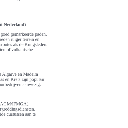
uit Nederland?
e goed gemarkeerde paden,
eden ruiger terrein en
sroutes als de Kungsleden.
ten of vulkanische
De Algarve en Madeira
s en Kreta zijn populair
huurbedrijven aanwezig.
n (UIAGM/IFMGA).
rgreddingsdiensten,
ide cursussen aan te