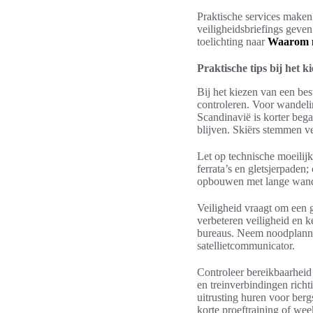
Praktische services maken 
veiligheidsbriefings geven 
toelichting naar
Waarom m
Praktische tips bij het 
Bij het kiezen van een best
controleren. Voor wandeli
Scandinavië is korter bega
blijven. Skiërs stemmen v
Let op technische moeilijk
ferrata’s en gletsjerpaden;
opbouwen met lange wandeli
Veiligheid vraagt om een 
verbeteren veiligheid en 
bureaus. Neem noodplanne
satellietcommunicator.
Controleer bereikbaarheid
en treinverbindingen rich
uitrusting huren voor ber
korte proeftraining of wee