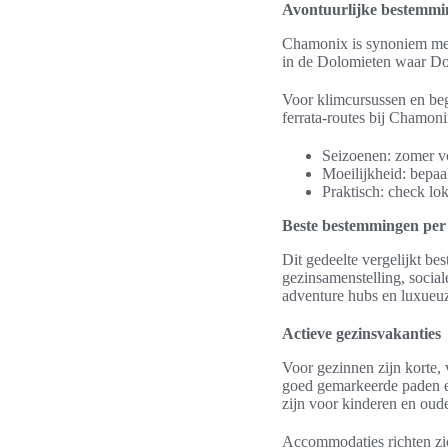
Avontuurlijke bestemmin
Chamonix is synoniem met 
in de Dolomieten waar Do
Voor klimcursussen en beg
ferrata-routes bij Chamoni
Seizoenen: zomer vo
Moeilijkheid: bepaa
Praktisch: check lo
Beste bestemmingen per ac
Dit gedeelte vergelijkt bes
gezinsamenstelling, social
adventure hubs en luxueuz
Actieve gezinsvakanties
Voor gezinnen zijn korte, 
goed gemarkeerde paden en
zijn voor kinderen en oude
Accommodaties richten zic