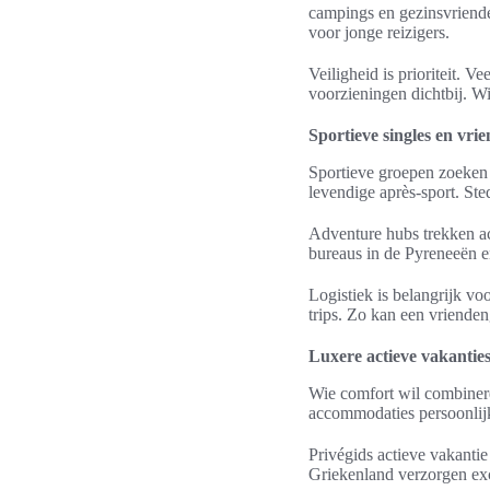
campings en gezinsvriendel
voor jonge reizigers.
Veiligheid is prioriteit. 
voorzieningen dichtbij. Wi
Sportieve singles en vr
Sportieve groepen zoeken
levendige après-sport. Ste
Adventure hubs trekken ac
bureaus in de Pyreneeën e
Logistiek is belangrijk vo
trips. Zo kan een vriende
Luxere actieve vakantie
Wie comfort wil combineren
accommodaties persoonlijke
Privégids actieve vakantie
Griekenland verzorgen exc