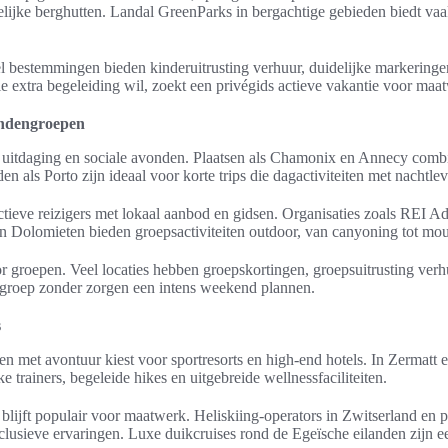
ijke berghutten. Landal GreenParks in bergachtige gebieden biedt vaak 
Veel bestemmingen bieden kinderuitrusting verhuur, duidelijke markering
e extra begeleiding wil, zoekt een privégids actieve vakantie voor maat
iendengroepen
 uitdaging en sociale avonden. Plaatsen als Chamonix en Annecy comb
den als Porto zijn ideaal voor korte trips die dagactiviteiten met nachtl
tieve reizigers met lokaal aanbod en gidsen. Organisaties zoals REI Ad
n Dolomieten bieden groepsactiviteiten outdoor, van canyoning tot mo
or groepen. Veel locaties hebben groepskortingen, groepsuitrusting ver
ngroep zonder zorgen een intens weekend plannen.
s
 met avontuur kiest voor sportresorts en high-end hotels. In Zermatt e
 trainers, begeleide hikes en uitgebreide wellnessfaciliteiten.
 blijft populair voor maatwerk. Heliskiing-operators in Zwitserland en pr
lusieve ervaringen. Luxe duikcruises rond de Egeïsche eilanden zijn e