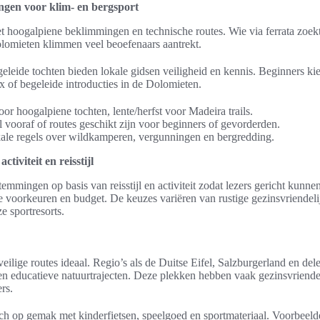
gen voor klim- en bergsport
hoogalpiene beklimmingen en technische routes. Wie via ferrata zoekt,
lomieten klimmen veel beoefenaars aantrekt.
eleide tochten bieden lokale gidsen veiligheid en kennis. Beginners ki
x of begeleide introducties in de Dolomieten.
or hoogalpiene tochten, lente/herfst voor Madeira trails.
l vooraf of routes geschikt zijn voor beginners of gevorderden.
kale regels over wildkamperen, vergunningen en bergredding.
tiviteit en reisstijl
temmingen op basis van reisstijl en activiteit zodat lezers gericht kunn
e voorkeuren en budget. De keuzes variëren van rustige gezinsvriendelijk
e sportresorts.
veilige routes ideaal. Regio’s als de Duitse Eifel, Salzburgerland en de
 educatieve natuurtrajecten. Deze plekken hebben vaak gezinsvriendelij
rs.
h op gemak met kinderfietsen, speelgoed en sportmateriaal. Voorbeelde