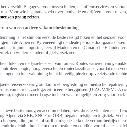
het verschil. Bagagevervoer tussen hutten, chauffeurservices en vooraf
rust. Voor wie inspiratie zoekt over motivatie en drijfveren voor reizen,
ensen graag reizen
.
kiezen van een actieve vakantiebestemming
emming is het slim om eerst de beste reistijd hiken en het seizoen voor 
ngen in de Alpen en Pyreneeën ligt de ideale periode doorgaans tussen 
anbaar in juni–augustus, terwijl Madeira en de Canarische Eilanden vrij
ertrek op wintermaanden of gletsjerseizoenen.
heid hiken en de fysieke eisen van routes. Routes variëren van gemakke
 controleer lengte, hoogteverschil en routeclassificaties voordat men vert
ngen en intervaltraining helpt bij veilig plezier op veeleisende tochte
goede reisverzekering outdoor met bergredding en medische repatriërin
kennis van terrein; zoek gecertificeerde berggidsen (UIAGM/IFMGA) o
n op, registreer meerdaagse tochten waar mogelijk en zorg voor back
 actieve bestemming en accommodatieopties: directe vluchten naar Tene
ting Alpen via SBB, SNCF of ÖBB, bepalen reistijd en logistiek. Veel
gschoenen, klimgordels of surfboards; kies erkende verhuurbedrijven en
kendtrip dichtbij huis helpt om uitrusting en conditie vooraf te testen.