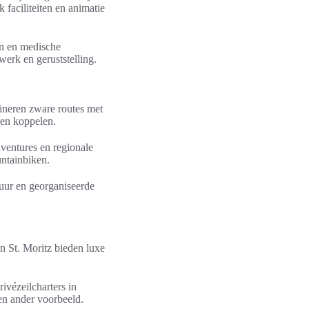
faciliteiten en animatie
en en medische
werk en geruststelling.
ineren zware routes met
even koppelen.
ventures en regionale
untainbiken.
huur en georganiseerde
n St. Moritz bieden luxe
ivézeilcharters in
en ander voorbeeld.