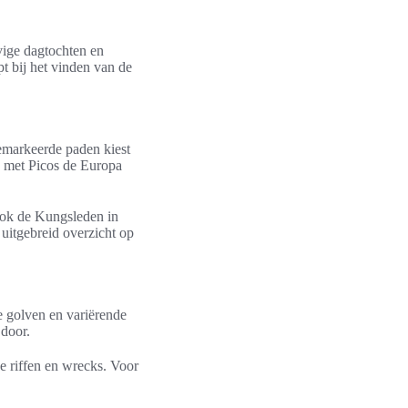
vige dagtochten en
t bij het vinden van de
gemarkeerde paden kiest
ie met Picos de Europa
 ook de Kungsleden in
 uitgebreid overzicht op
ge golven en variërende
 door.
e riffen en wrecks. Voor