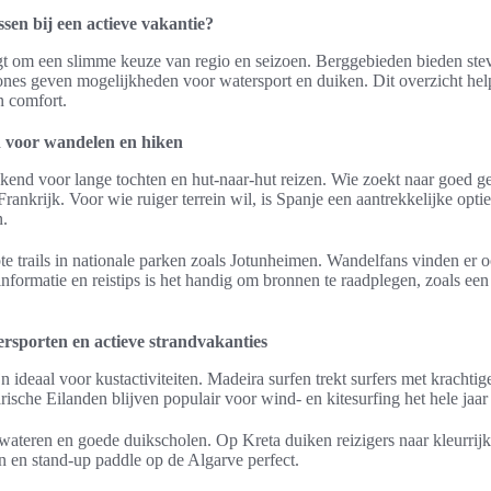
en bij een actieve vakantie?
gt om een slimme keuze van regio en seizoen. Berggebieden bieden ste
nes geven mogelijkheden voor watersport en duiken. Dit overzicht help
n comfort.
 voor wandelen en hiken
ekend voor lange tochten en hut-naar-hut reizen. Wie zoekt naar goed 
rankrijk. Voor wie ruiger terrein wil, is Spanje een aantrekkelijke opt
n.
te trails in nationale parken zoals Jotunheimen. Wandelfans vinden er
formatie en reistips is het handig om bronnen te raadplegen, zoals een
sporten en actieve strandvakanties
 ideaal voor kustactiviteiten. Madeira surfen trekt surfers met krachti
sche Eilanden blijven populair voor wind- en kitesurfing het hele jaar
ateren en goede duikscholen. Op Kreta duiken reizigers naar kleurrijk
n en stand-up paddle op de Algarve perfect.