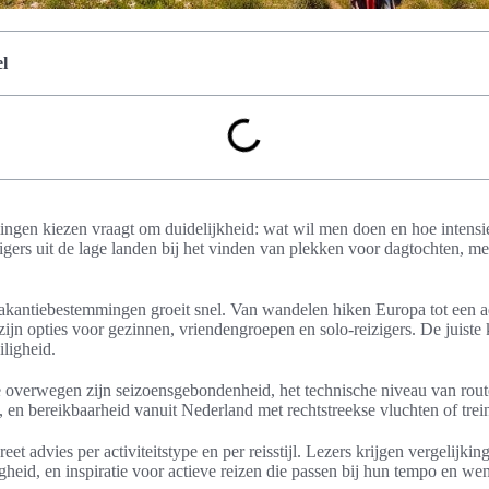
l
ngen kiezen vraagt om duidelijkheid: wat wil men doen en hoe intensief 
igers uit de lage landen bij het vinden van plekken voor dagtochten, me
akantiebestemmingen groeit snel. Van wandelen hiken Europa tot een a
 zijn opties voor gezinnen, vriendengroepen en solo-reizigers. De juiste
iligheid.
e overwegen zijn seizoensgebondenheid, het technische niveau van rout
g, en bereikbaarheid vanuit Nederland met rechtstreekse vluchten of tre
reet advies per activiteitstype en per reisstijl. Lezers krijgen vergelijki
igheid, en inspiratie voor actieve reizen die passen bij hun tempo en we