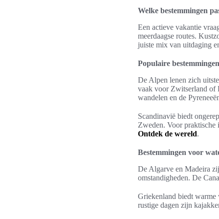
Welke bestemmingen pass
Een actieve vakantie vraa
meerdaagse routes. Kustzo
juiste mix van uitdaging e
Populaire bestemmingen
De Alpen lenen zich uitst
vaak voor Zwitserland of F
wandelen en de Pyreneeë
Scandinavië biedt ongerep
Zweden. Voor praktische in
Ontdek de wereld
.
Bestemmingen voor water
De Algarve en Madeira zijn
omstandigheden. De Canari
Griekenland biedt warme w
rustige dagen zijn kajakke