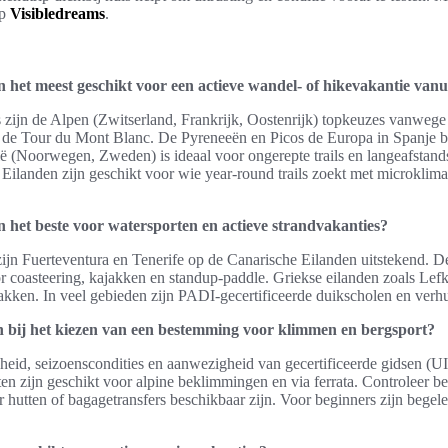
op
Visibledreams
.
 het meest geschikt voor een actieve wandel- of hikevakantie van
 zijn de Alpen (Zwitserland, Frankrijk, Oostenrijk) topkeuzes vanweg
s de Tour du Mont Blanc. De Pyreneeën en Picos de Europa in Spanje bi
ë (Noorwegen, Zweden) is ideaal voor ongerepte trails en langeafstand
Eilanden zijn geschikt voor wie year‑round trails zoekt met microklima
 het beste voor watersporten en actieve strandvakanties?
zijn Fuerteventura en Tenerife op de Canarische Eilanden uitstekend. 
 coasteering, kajakken en standup-paddle. Griekse eilanden zoals Lefka
jakken. In veel gebieden zijn PADI-gecertificeerde duikscholen en ver
 bij het kiezen van een bestemming voor klimmen en bergsport?
jkheid, seizoenscondities en aanwezigheid van gecertificeerde gidse
 zijn geschikt voor alpine beklimmingen en via ferrata. Controleer be
 hutten of bagagetransfers beschikbaar zijn. Voor beginners zijn begele