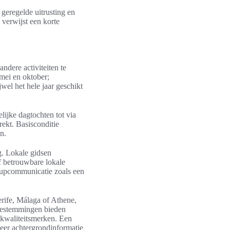
 geregelde uitrusting en
 verwijst een korte
andere activiteiten te
mei en oktober;
wel het hele jaar geschikt
lijke dagtochten tot via
rekt. Basisconditie
n.
g. Lokale gidsen
f betrouwbare lokale
-upcommunicatie zoals een
rife, Málaga of Athene,
 bestemmingen bieden
 kwaliteitsmerken. Een
 Meer achtergrondinformatie