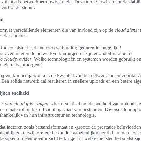
 evaluatie is netwerkbetrouwbaarheid. Deze term verwijst naar de stabil
ienst ondersteunt.
id
mvat verschillende elementen die van invloed zijn op de
cloud dienst 
onder andere:
 Hoe consistent is de netwerkverbinding gedurende lange tijd?
aak veranderen de netwerkverbindingen of zijn er onderbrekingen?
de cloudprovider
: Welke technologieën en systemen worden gebruikt o
heid te waarborgen?
rijpen, kunnen gebruikers de kwaliteit van het netwerk meten voordat z
 Een solide netwerk zal resulteren in snellere uploads en een betere alg
ijken snelheid
ken van cloudoplossingen
is het essentieel om de snelheid van uploads
 cruciale rol bij het efficiënt op slaan van bestanden. Diverse cloudop
fhankelijk van hun infrastructuur en technologie.
n dat factoren zoals bestandsformaat en -grootte de prestaties beïnvloede
loadtijden, terwijl grotere bestanden aanzienlijk meer tijd kunnen kost
kijken om een goed inzicht te krijgen in welke diensten het snelst zij