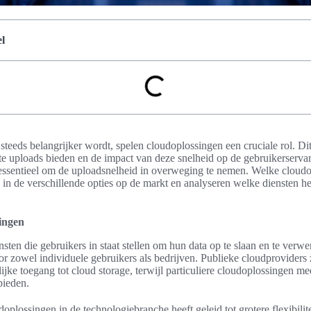
l
steeds belangrijker wordt, spelen cloudoplossingen een cruciale rol. Di
te uploads bieden en de impact van deze snelheid op de gebruikerservar
essentieel om de uploadsnelheid in overweging te nemen. Welke cloudopl
n de verschillende opties op de markt en analyseren welke diensten het
singen
sten die gebruikers in staat stellen om hun data op te slaan en te verwer
oor zowel individuele gebruikers als bedrijven. Publieke cloudproviders
e toegang tot cloud storage, terwijl particuliere cloudoplossingen mee
bieden.
plossingen in de technologiebranche heeft geleid tot grotere flexibilit