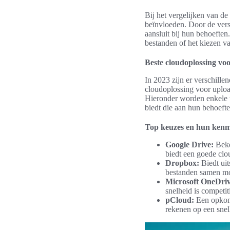
Bij het vergelijken van d
beïnvloeden. Door de vers
aansluit bij hun behoefte
bestanden of het kiezen va
Beste cloudoplossing vo
In 2023 zijn er verschill
cloudoplossing voor upload
Hieronder worden enkele t
biedt die aan hun behoefte
Top keuzes en hun ken
Google Drive:
Beke
biedt een goede clou
Dropbox:
Biedt uit
bestanden samen mo
Microsoft OneDriv
snelheid is competit
pCloud:
Een opkome
rekenen op een snell