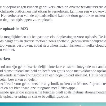
e cloudoplossingen kunnen gebruikers letten op diverse
parameters
die 
chillende platformen met elkaar te vergelijken, kan men een welover
n. Het verbeteren van de uploadsnelheid kan ook door gebruik te maken
n de juiste tijdstippen voor uploads.
or uploads in 2023
ende mogelijkheden als het gaat om cloudoplossingen voor uploads. De k
s hangt af van diverse factoren zoals snelheid, gebruiksvriendelijkheid 
op keuzes besproken, zodat gebruikers inzicht krijgen in welke cloud d
n voldoet.
merken
nd om zijn gebruiksvriendelijke interface en sterke integratie met and
d dienst upload snelheid en heeft een gratis optie met voldoende opslag
stekende samenwerkingstools en een hoge upload snelheid. Het is perfe
eten bewerken en delen.
e:
Ideaal voor gebruikers die al gebruik maken van Microsoft-producte
ief en het biedt naadloze integratie met Office-apps.
nde speler die interessante functies biedt zoals lifetime abonnemente
e upload ervaring en sterke beveiligingsopties.