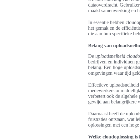
dataoverdracht. Gebruikers
maakt samenwerking en he
In essentie hebben cloudo
het gemak en de efficiënti
die aan hun specifieke beh
Belang van uploadsnelhe
De
uploadsnelheid cloudo
bedrijven en individuen g
belang. Een hoge uploads
omgevingen waar tijd geld
Effectieve uploadsnelheid
medewerkers onmiddellijk h
verbetert ook de algehele
gewijd aan belangrijkere w
Daarnaast heeft de upload
frustraties ontstaan, wat 
oplossingen met een hoge
Welke cloudoplossing is h