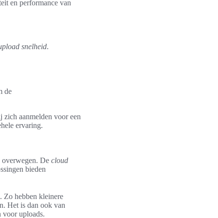
iteit en performance van
upload snelheid
.
m de
ij zich aanmelden voor een
ehele ervaring.
 te overwegen. De
cloud
lossingen bieden
n. Zo hebben kleinere
en. Het is dan ook van
n voor uploads.