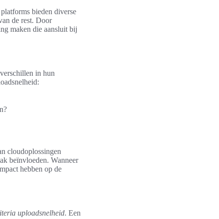
e platforms bieden diverse
 van de rest. Door
ng maken die aansluit bij
erschillen in hun
loadsnelheid:
en?
van cloudoplossingen
emak beïnvloeden. Wanneer
 impact hebben op de
iteria uploadsnelheid
. Een