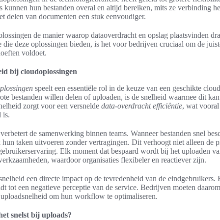
 kunnen hun bestanden overal en altijd bereiken, mits ze verbinding he
t delen van documenten een stuk eenvoudiger.
plossingen de manier waarop dataoverdracht en opslag plaatsvinden dr
e die deze oplossingen bieden, is het voor bedrijven cruciaal om de juis
oeften voldoet.
id bij cloudoplossingen
plossingen
speelt een essentiële rol in de keuze van een geschikte clo
rote bestanden willen delen of uploaden, is de snelheid waarmee dit ka
nelheid zorgt voor een versnelde
data-overdracht efficiëntie
, wat vooral
 is.
 verbetert de samenwerking binnen teams. Wanneer bestanden snel besc
un taken uitvoeren zonder vertragingen. Dit verhoogt niet alleen de pr
 gebruikerservaring. Elk moment dat bespaard wordt bij het uploaden 
erkzaamheden, waardoor organisaties flexibeler en reactiever zijn.
snelheid een directe impact op de tevredenheid van de eindgebruikers. 
leidt tot een negatieve perceptie van de service. Bedrijven moeten daarom
 uploadsnelheid om hun workflow te optimaliseren.
et snelst bij uploads?