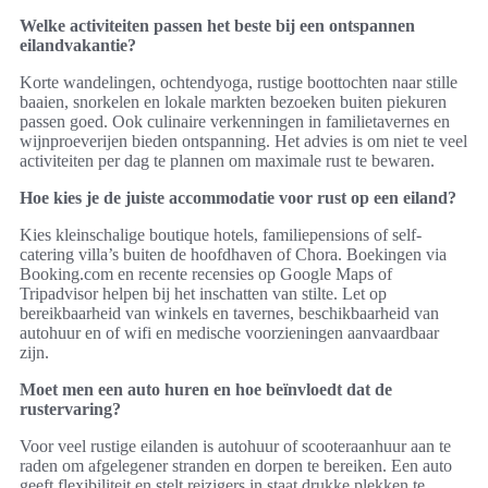
Welke activiteiten passen het beste bij een ontspannen
eilandvakantie?
Korte wandelingen, ochtendyoga, rustige boottochten naar stille
baaien, snorkelen en lokale markten bezoeken buiten piekuren
passen goed. Ook culinaire verkenningen in familietavernes en
wijnproeverijen bieden ontspanning. Het advies is om niet te veel
activiteiten per dag te plannen om maximale rust te bewaren.
Hoe kies je de juiste accommodatie voor rust op een eiland?
Kies kleinschalige boutique hotels, familiepensions of self-
catering villa’s buiten de hoofdhaven of Chora. Boekingen via
Booking.com en recente recensies op Google Maps of
Tripadvisor helpen bij het inschatten van stilte. Let op
bereikbaarheid van winkels en tavernes, beschikbaarheid van
autohuur en of wifi en medische voorzieningen aanvaardbaar
zijn.
Moet men een auto huren en hoe beïnvloedt dat de
rustervaring?
Voor veel rustige eilanden is autohuur of scooteraanhuur aan te
raden om afgelegener stranden en dorpen te bereiken. Een auto
geeft flexibiliteit en stelt reizigers in staat drukke plekken te