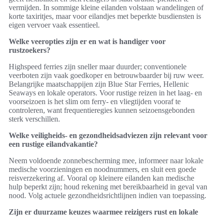
vermijden. In sommige kleine eilanden volstaan wandelingen of
korte taxiritjes, maar voor eilandjes met beperkte busdiensten is
eigen vervoer vaak essentieel.
Welke veeropties zijn er en wat is handiger voor
rustzoekers?
Highspeed ferries zijn sneller maar duurder; conventionele
veerboten zijn vaak goedkoper en betrouwbaarder bij ruw weer.
Belangrijke maatschappijen zijn Blue Star Ferries, Hellenic
Seaways en lokale operators. Voor rustige reizen in het laag- en
voorseizoen is het slim om ferry- en vliegtijden vooraf te
controleren, want frequentieregies kunnen seizoensgebonden
sterk verschillen.
Welke veiligheids- en gezondheidsadviezen zijn relevant voor
een rustige eilandvakantie?
Neem voldoende zonnebescherming mee, informeer naar lokale
medische voorzieningen en noodnummers, en sluit een goede
reisverzekering af. Vooral op kleinere eilanden kan medische
hulp beperkt zijn; houd rekening met bereikbaarheid in geval van
nood. Volg actuele gezondheidsrichtlijnen indien van toepassing.
Zijn er duurzame keuzes waarmee reizigers rust en lokale