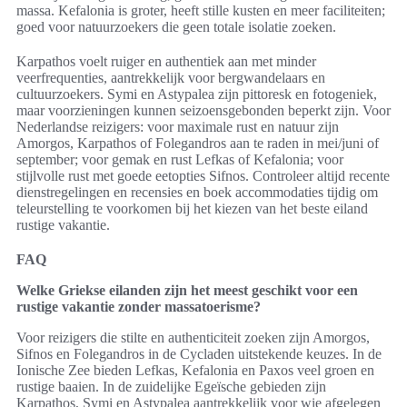
massa. Kefalonia is groter, heeft stille kusten en meer faciliteiten;
goed voor natuurzoekers die geen totale isolatie zoeken.
Karpathos voelt ruiger en authentiek aan met minder
veerfrequenties, aantrekkelijk voor bergwandelaars en
cultuurzoekers. Symi en Astypalea zijn pittoresk en fotogeniek,
maar voorzieningen kunnen seizoensgebonden beperkt zijn. Voor
Nederlandse reizigers: voor maximale rust en natuur zijn
Amorgos, Karpathos of Folegandros aan te raden in mei/juni of
september; voor gemak en rust Lefkas of Kefalonia; voor
stijlvolle rust met goede eetopties Sifnos. Controleer altijd recente
dienstregelingen en recensies en boek accommodaties tijdig om
teleurstelling te voorkomen bij het kiezen van het beste eiland
rustige vakantie.
FAQ
Welke Griekse eilanden zijn het meest geschikt voor een
rustige vakantie zonder massatoerisme?
Voor reizigers die stilte en authenticiteit zoeken zijn Amorgos,
Sifnos en Folegandros in de Cycladen uitstekende keuzes. In de
Ionische Zee bieden Lefkas, Kefalonia en Paxos veel groen en
rustige baaien. In de zuidelijke Egeïsche gebieden zijn
Karpathos, Symi en Astypalea aantrekkelijk voor wie afgelegen