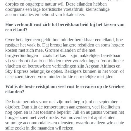
dorpjes en ongerepte natuur wil. Deze eilanden hebben
doorgaans een lage toeristische voetafdruk, kleinschalige
accommodaties en behoud van lokale sfeer.
Hoe verhoudt rust zich tot bereikbaarheid bij het kiezen van
een eiland?
Over het algemeen geldt: hoe minder bereikbaar een eiland, hoe
rustiger het vaak is. Dat brengt langere reistijden en soms hogere
kosten met zich mee. Grotere eilanden of die met
brugverbindingen—zoals Lefkas—zijn makkelijker bereikbaar
via veerboot of auto en bieden meer voorzieningen. Voor directe
vluchten en betrouwbare verbindingen zijn Aegean Airlines en
Sky Express belangrijke opties. Reizigers kunnen in het voor- of
naseizoen kiezen voor minder drukte en redelijke reistijden.
Wat is de beste reistijd om veel rust te ervaren op de Griekse
eilanden?
De beste periodes voor rust zijn mei–begin juni en september–
oktober. Dan zijn de temperaturen aangenaam, veel faciliteiten
nog open en is het toerisme beperkt. Juli en augustus vormen het
hoogseizoen met veel drukte. Van november tot april sluiten
sommige accommodaties en diensten, waardoor alleen wie echte
stilte zoekt in die maanden wil reizen.