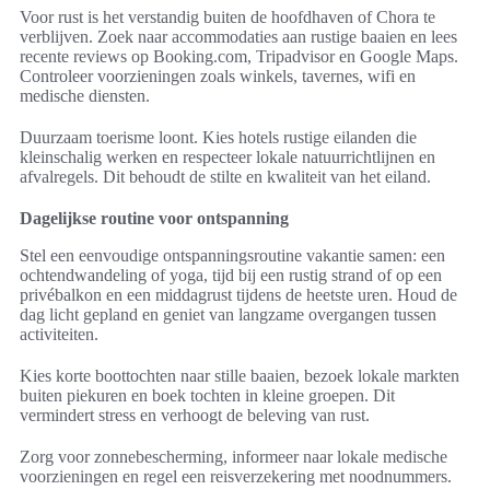
Voor rust is het verstandig buiten de hoofdhaven of Chora te
verblijven. Zoek naar accommodaties aan rustige baaien en lees
recente reviews op Booking.com, Tripadvisor en Google Maps.
Controleer voorzieningen zoals winkels, tavernes, wifi en
medische diensten.
Duurzaam toerisme loont. Kies hotels rustige eilanden die
kleinschalig werken en respecteer lokale natuurrichtlijnen en
afvalregels. Dit behoudt de stilte en kwaliteit van het eiland.
Dagelijkse routine voor ontspanning
Stel een eenvoudige ontspanningsroutine vakantie samen: een
ochtendwandeling of yoga, tijd bij een rustig strand of op een
privébalkon en een middagrust tijdens de heetste uren. Houd de
dag licht gepland en geniet van langzame overgangen tussen
activiteiten.
Kies korte boottochten naar stille baaien, bezoek lokale markten
buiten piekuren en boek tochten in kleine groepen. Dit
vermindert stress en verhoogt de beleving van rust.
Zorg voor zonnebescherming, informeer naar lokale medische
voorzieningen en regel een reisverzekering met noodnummers.