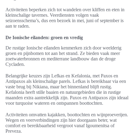
Activiteiten beperken zich tot wandelen over kliffen en eten in
kleinschalige tavernes. Veerdiensten volgen vaak
seizoensschema’s, dus een bezoek in mei, juni of september is
aan te raden.
De Ionische eilanden: groen en vredig
De rustige Ionische eilanden kenmerken zich door weelderig
groen en pijnbomen tot aan het strand. Ze bieden vaak meer
zoetwaterbronnen en mediterrane landbouw dan de droge
Cycladen.
Belangrijke keuzes zijn Lefkas en Kefalonia, met Paxos en
Antipaxos als kleinschalige parels. Lefkas is bereikbaar via een
vaste brug bij Nikiana, maar het binnenland blijft rustig.
Kefalonia heeft stille baaien en natuurgebieden die in rustige
maanden extra aantrekkelijk zijn. Paxos en Antipaxos zijn ideaal
voor turquoise wateren en ontspannen boottochten.
Activiteiten omvatten kajakken, boottochten en wijnproeverijen.
Wegen en veerverbindingen zijn hier doorgaans beter, wat
comfort en bereikbaarheid vergroot vanaf Igoumenitsa of
Preveza.