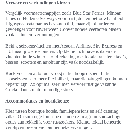
Vervoer en verbindingen kiezen
Vergelijk veermaatschappijen zoals Blue Star Ferries, Minoan
Lines en Hellenic Seaways voor reistijden en betrouwbaarheid.
Highspeed catamarans besparen tijd, maar zijn duurder en
gevoeliger voor ruwer weer. Conventionele veerboten bieden
vaak stabielere verbindingen.
Bekijk seizoensvluchten met Aegean Airlines, Sky Express en
TUI naar grotere eilanden. Op kleine luchthavens dalen de
vluchten in de winter. Houd rekening met lokale transfers: taxi’s,
bussen, scooters en autohuur zijn vaak noodzakelijk.
Boek veer- en autohuur vroeg in het hoogseizoen. In het
laagseizoen is er meer flexibiliteit, maar dienstregelingen kunnen
beperkt zijn. Zo optimaliseert men vervoer rustige vakantie
Griekenland zonder onnodige stress.
Accommodaties en locatiekeuze
Kies tussen boutique hotels, familiepensions en self-catering
villas. Op sommige Ionische eilanden zijn agriturismo-achtige
opties aantrekkelijk voor rustzoekers. Kleine, lokaal beheerde
verblijven bevorderen authentieke ervaringen.