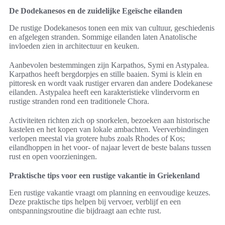
De Dodekanesos en de zuidelijke Egeïsche eilanden
De rustige Dodekanesos tonen een mix van cultuur, geschiedenis
en afgelegen stranden. Sommige eilanden laten Anatolische
invloeden zien in architectuur en keuken.
Aanbevolen bestemmingen zijn Karpathos, Symi en Astypalea.
Karpathos heeft bergdorpjes en stille baaien. Symi is klein en
pittoresk en wordt vaak rustiger ervaren dan andere Dodekanese
eilanden. Astypalea heeft een karakteristieke vlindervorm en
rustige stranden rond een traditionele Chora.
Activiteiten richten zich op snorkelen, bezoeken aan historische
kastelen en het kopen van lokale ambachten. Veerverbindingen
verlopen meestal via grotere hubs zoals Rhodes of Kos;
eilandhoppen in het voor- of najaar levert de beste balans tussen
rust en open voorzieningen.
Praktische tips voor een rustige vakantie in Griekenland
Een rustige vakantie vraagt om planning en eenvoudige keuzes.
Deze praktische tips helpen bij vervoer, verblijf en een
ontspanningsroutine die bijdraagt aan echte rust.