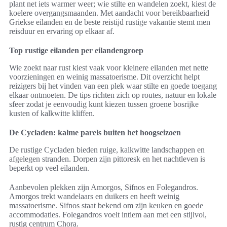
plant net iets warmer weer; wie stilte en wandelen zoekt, kiest de
koelere overgangsmaanden. Met aandacht voor bereikbaarheid
Griekse eilanden en de beste reistijd rustige vakantie stemt men
reisduur en ervaring op elkaar af.
Top rustige eilanden per eilandengroep
Wie zoekt naar rust kiest vaak voor kleinere eilanden met nette
voorzieningen en weinig massatoerisme. Dit overzicht helpt
reizigers bij het vinden van een plek waar stilte en goede toegang
elkaar ontmoeten. De tips richten zich op routes, natuur en lokale
sfeer zodat je eenvoudig kunt kiezen tussen groene bosrijke
kusten of kalkwitte kliffen.
De Cycladen: kalme parels buiten het hoogseizoen
De rustige Cycladen bieden ruige, kalkwitte landschappen en
afgelegen stranden. Dorpen zijn pittoresk en het nachtleven is
beperkt op veel eilanden.
Aanbevolen plekken zijn Amorgos, Sifnos en Folegandros.
Amorgos trekt wandelaars en duikers en heeft weinig
massatoerisme. Sifnos staat bekend om zijn keuken en goede
accommodaties. Folegandros voelt intiem aan met een stijlvol,
rustig centrum Chora.