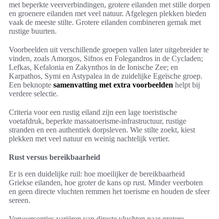
met beperkte veerverbindingen, grotere eilanden met stille dorpen
en groenere eilanden met veel natuur. Afgelegen plekken bieden
vaak de meeste stilte. Grotere eilanden combineren gemak met
rustige buurten.
Voorbeelden uit verschillende groepen vallen later uitgebreider te
vinden, zoals Amorgos, Sifnos en Folegandros in de Cycladen;
Lefkas, Kefalonia en Zakynthos in de Ionische Zee; en
Karpathos, Symi en Astypalea in de zuidelijke Egeïsche groep.
Een beknopte
samenvatting met extra voorbeelden
helpt bij
verdere selectie.
Criteria voor een rustig eiland zijn een lage toeristische
voetafdruk, beperkte massatoerisme-infrastructuur, rustige
stranden en een authentiek dorpsleven. Wie stilte zoekt, kiest
plekken met veel natuur en weinig nachtelijk vertier.
Rust versus bereikbaarheid
Er is een duidelijke ruil: hoe moeilijker de bereikbaarheid
Griekse eilanden, hoe groter de kans op rust. Minder veerboten
en geen directe vluchten remmen het toerisme en houden de sfeer
sereen.
Vervoersopties variëren van directe vluchten naar grotere