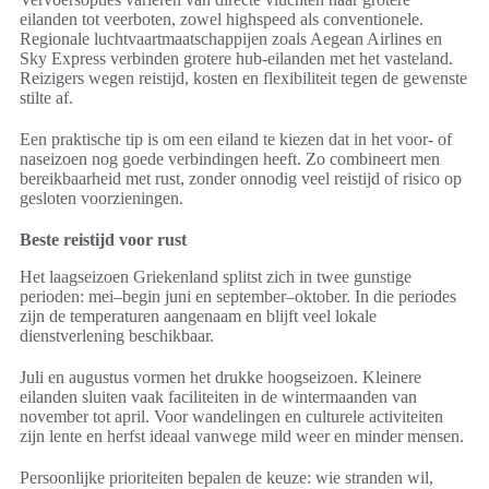
eilanden tot veerboten, zowel highspeed als conventionele.
Regionale luchtvaartmaatschappijen zoals Aegean Airlines en
Sky Express verbinden grotere hub-eilanden met het vasteland.
Reizigers wegen reistijd, kosten en flexibiliteit tegen de gewenste
stilte af.
Een praktische tip is om een eiland te kiezen dat in het voor- of
naseizoen nog goede verbindingen heeft. Zo combineert men
bereikbaarheid met rust, zonder onnodig veel reistijd of risico op
gesloten voorzieningen.
Beste reistijd voor rust
Het laagseizoen Griekenland splitst zich in twee gunstige
perioden: mei–begin juni en september–oktober. In die periodes
zijn de temperaturen aangenaam en blijft veel lokale
dienstverlening beschikbaar.
Juli en augustus vormen het drukke hoogseizoen. Kleinere
eilanden sluiten vaak faciliteiten in de wintermaanden van
november tot april. Voor wandelingen en culturele activiteiten
zijn lente en herfst ideaal vanwege mild weer en minder mensen.
Persoonlijke prioriteiten bepalen de keuze: wie stranden wil,