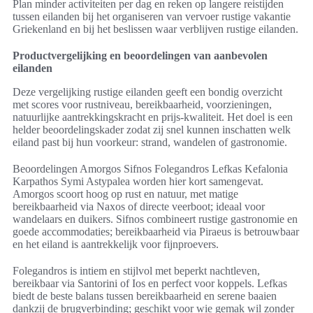
Plan minder activiteiten per dag en reken op langere reistijden
tussen eilanden bij het organiseren van vervoer rustige vakantie
Griekenland en bij het beslissen waar verblijven rustige eilanden.
Productvergelijking en beoordelingen van aanbevolen
eilanden
Deze vergelijking rustige eilanden geeft een bondig overzicht
met scores voor rustniveau, bereikbaarheid, voorzieningen,
natuurlijke aantrekkingskracht en prijs-kwaliteit. Het doel is een
helder beoordelingskader zodat zij snel kunnen inschatten welk
eiland past bij hun voorkeur: strand, wandelen of gastronomie.
Beoordelingen Amorgos Sifnos Folegandros Lefkas Kefalonia
Karpathos Symi Astypalea worden hier kort samengevat.
Amorgos scoort hoog op rust en natuur, met matige
bereikbaarheid via Naxos of directe veerboot; ideaal voor
wandelaars en duikers. Sifnos combineert rustige gastronomie en
goede accommodaties; bereikbaarheid via Piraeus is betrouwbaar
en het eiland is aantrekkelijk voor fijnproevers.
Folegandros is intiem en stijlvol met beperkt nachtleven,
bereikbaar via Santorini of Ios en perfect voor koppels. Lefkas
biedt de beste balans tussen bereikbaarheid en serene baaien
dankzij de brugverbinding; geschikt voor wie gemak wil zonder