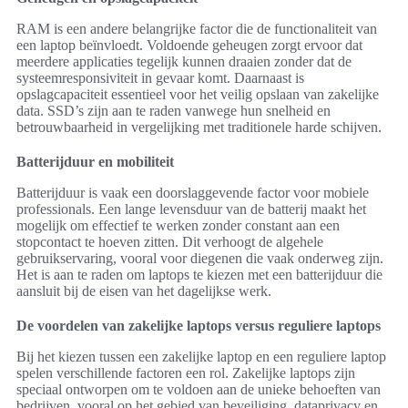
RAM is een andere belangrijke factor die de functionaliteit van
een laptop beïnvloedt. Voldoende geheugen zorgt ervoor dat
meerdere applicaties tegelijk kunnen draaien zonder dat de
systeemresponsiviteit in gevaar komt. Daarnaast is
opslagcapaciteit essentieel voor het veilig opslaan van zakelijke
data. SSD’s zijn aan te raden vanwege hun snelheid en
betrouwbaarheid in vergelijking met traditionele harde schijven.
Batterijduur en mobiliteit
Batterijduur is vaak een doorslaggevende factor voor mobiele
professionals. Een lange levensduur van de batterij maakt het
mogelijk om effectief te werken zonder constant aan een
stopcontact te hoeven zitten. Dit verhoogt de algehele
gebruikservaring, vooral voor diegenen die vaak onderweg zijn.
Het is aan te raden om laptops te kiezen met een batterijduur die
aansluit bij de eisen van het dagelijkse werk.
De voordelen van zakelijke laptops versus reguliere laptops
Bij het kiezen tussen een zakelijke laptop en een reguliere laptop
spelen verschillende factoren een rol. Zakelijke laptops zijn
speciaal ontworpen om te voldoen aan de unieke behoeften van
bedrijven, vooral op het gebied van beveiliging, dataprivacy en