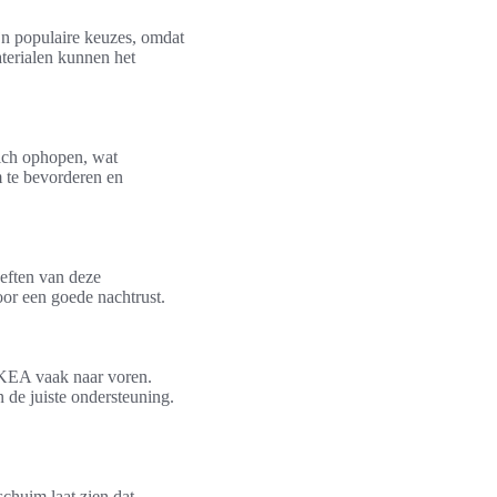
ijn populaire keuzes, omdat
terialen kunnen het
ich ophopen, wat
m te bevorderen en
oeften van deze
voor een goede nachtrust.
IKEA vaak naar voren.
 de juiste ondersteuning.
schuim laat zien dat