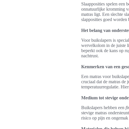
Slaapposities spelen een b
onnatuurlijke kromming v
matras ligt. Een slechte sl
slapposities goed worden 
Het belang van onderste
Voor buikslapers is specia
wervelkolom in de juiste l
beperkt ook de kans op rug
nachtrust.
Kenmerken van een gesc
Een matras voor buikslape
cruciaal dat de matras de 
temperatuurregulatie. Hie
Medium tot stevige onde
Buikslapers hebben een
f
stevige matras ondersteunt
risico op pijn en ongemak 
Materialen die helpen b