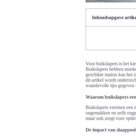
Inhoudsopgave artike
Voor buikslapers is het ki
Buikslapers hebben unieke 
geschikte matras kan het s
dit artikel wordt onderzo
waardevolle tips gegeven 
Waarom buikslapers een
Buikslapers vereisen een m
ongemakken en zelfs rugpij
maar ook zorgt voor optim
De impact van slaapposit