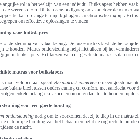
elangrijke rol in het welzijn van een individu. Buikslapers hebben vaa
an de wervelkolom. Dit kan eenvoudigweg ontstaan door de manier waa
aappositie kan op lange termijn bijdragen aan chronische rugpijn. Het is 
begrepen om effectieve oplossingen te vinden.
uning voor buikslapers
le ondersteuning van vitaal belang. De juiste matras biedt de benodigd
ijn te houden. Matras ondersteuning helpt niet alleen bij het verminde
pijn bij buikslapers. Het kiezen van een geschikte matras is dan ook c
hikte matras voor buikslapers
rs moet voldoen aan specifieke
matraskenmerken
om een goede nachtru
juiste balans biedt tussen ondersteuning en comfort, met aandacht voor 
r volgen enkele belangrijke aspecten om in gedachten te houden bij de 
rsteuning voor een goede houding
irm ondersteuning
nodig om te voorkomen dat zij te diep in de matras z
 de natuurlijke houding van het lichaam en helpt de rug recht te houde
tijdens de nacht.
ij drukverdeling