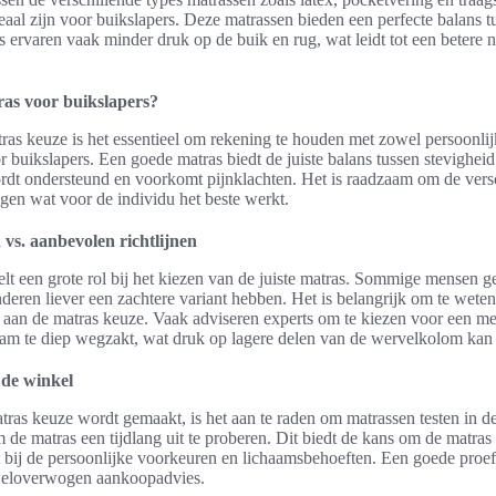
eaal zijn voor buikslapers. Deze matrassen bieden een perfecte balans t
 ervaren vaak minder druk op de buik en rug, wat leidt tot een betere 
tras voor buikslapers?
ras keuze is het essentieel om rekening te houden met zowel persoonlij
r buikslapers. Een goede matras biedt de juiste balans tussen stevigheid
rdt ondersteund en voorkomt pijnklachten. Het is raadzaam om de versc
en wat voor de individu het beste werkt.
vs. aanbevolen richtlijnen
elt een grote rol bij het kiezen van de juiste matras. Sommige mensen 
anderen liever een zachtere variant hebben. Het is belangrijk om te weten
aan de matras keuze. Vaak adviseren experts om te kiezen voor een med
aam te diep wegzakt, wat druk op lagere delen van de wervelkolom kan 
 de winkel
tras keuze wordt gemaakt, is het aan te raden om matrassen testen in d
de matras een tijdlang uit te proberen. Dit biedt de kans om de matras 
t bij de persoonlijke voorkeuren en lichaamsbehoeften. Een goede proef
weloverwogen aankoopadvies.