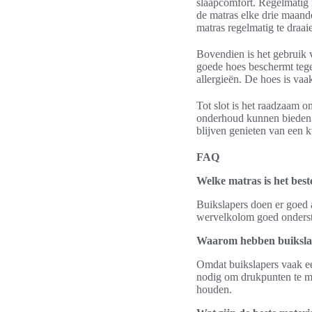
slaapcomfort. Regelmatig 
de matras elke drie maand
matras regelmatig te draaie
Bovendien is het gebruik 
goede hoes beschermt tegen
allergieën. De hoes is vaa
Tot slot is het raadzaam o
onderhoud kunnen bieden. 
blijven genieten van een k
FAQ
Welke matras is het best
Buikslapers doen er goed 
wervelkolom goed onderste
Waarom hebben buikslap
Omdat buikslapers vaak ee
nodig om drukpunten te mi
houden.