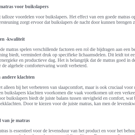
 matras voor buikslapers
t talloze voordelen voor buikslapers. Het effect van een goede matras o
ndersteuning zorgt ervoor dat buikslapers de nacht door kunnen brenge
n -kwaliteit
de matras spelen verschillende factoren een rol die bijdragen aan een b
ing biedt, vermindert druk op specifieke lichaamsdelen. Dit leidt tot ee
 energieke en productieve dag. Het is belangrijk dat de matras goed in 
r de algehele comfortervaring wordt verbeterd.
n andere klachten
t alleen bij het verbeteren van slaapcomfort, maar is ook cruciaal voor
en buikslapers klachten voorkomen die vaak voortkomen uit een verke
or buikslapers biedt de juiste balans tussen stevigheid en comfort, wat 
kklachten. Door te kiezen voor de juiste matras, kan men de levenskwal
 van je matras
ras is essentieel voor de levensduur van het product en voor het beho