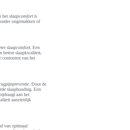
p het
slaapcomfort
is
n zonder ongemakken of
eter slaapcomfort. Een
n betere slaapkwaliteit,
de contouren van het
rugpijnpreventie
. Door de
erde slaaphouding. Een
bijdraagt aan het
iteit aanzienlijk
ud van optimaal