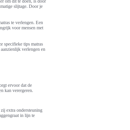
r om dit te doen, is door
atige slijtage. Door je
atras te verlengen. Een
langrijk voor mensen met
e specifieke tips matras
aanzienlijk verlengen en
orgt ervoor dat de
en kan verergeren.
zij extra ondersteuning
gengraat in lijn te