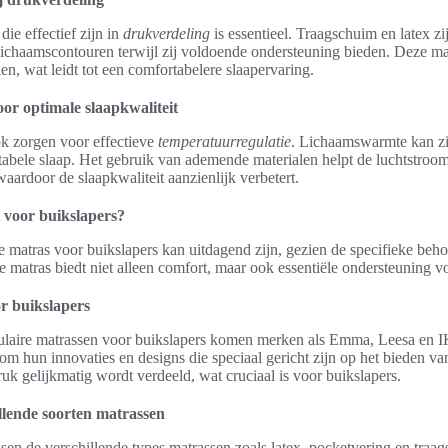
die effectief zijn in
drukverdeling
is essentieel. Traagschuim en latex z
 lichaamscontouren terwijl zij voldoende ondersteuning bieden. Deze ma
en, wat leidt tot een comfortabelere slaapervaring.
or optimale slaapkwaliteit
k zorgen voor effectieve
temperatuurregulatie
. Lichaamswarmte kan z
rtabele slaap. Het gebruik van ademende materialen helpt de luchtstroo
aardoor de slaapkwaliteit aanzienlijk verbetert.
t voor buikslapers?
e matras voor buikslapers kan uitdagend zijn, gezien de specifieke beh
ype matras biedt niet alleen comfort, maar ook essentiële ondersteuning 
r buikslapers
opulaire matrassen voor buikslapers komen merken als Emma, Leesa en 
 hun innovaties en designs die speciaal gericht zijn op het bieden van
uk gelijkmatig wordt verdeeld, wat cruciaal is voor buikslapers.
llende soorten matrassen
sen de verschillende types matrassen zoals latex, pocketvering en traag