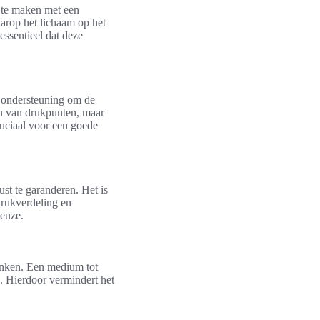
k te maken met een
rop het lichaam op het
essentieel dat deze
e ondersteuning om de
ren van drukpunten, maar
ruciaal voor een goede
st te garanderen. Het is
drukverdeling en
keuze.
inken. Een medium tot
n. Hierdoor vermindert het