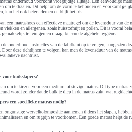
matras onderhoud voorkomt vroegtijdige slijtage. Een eenvoudige manie
en om te draaien. Dit helpt om de vorm te behouden en voorkomt gelijkm
n, kan het ook beter ademen en blijft het fris.
van een matrashoes een effectieve maatregel om de levensduur van de m
 vlekken en allergenen, zoals huisstofmijt en pollen. Dit is vooral be
k gemakkelijk te reinigen en draagt bij aan de algehele hygiëne.
m de onderhoudsinstructies van de fabrikant op te volgen, aangezien dez
Door deze richtlijnen te volgen, kan men de levensduur van de matras 
walitatieve nachtrust.
e voor buikslapers?
aan om te kiezen voor een medium tot stevige matras. Dit type matras z
und wordt zonder dat de buik te diep in de matras zakt, wat rugklacht
ers een specifieke matras nodig?
n ongunstige wervelkolompositie aannemen tijdens het slapen, hebben 
nimaliseren en om rugpijn te voorkomen. Een goede matras helpt de rug