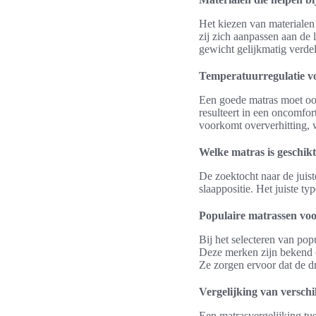
Het kiezen van materialen 
zij zich aanpassen aan de
gewicht gelijkmatig verdel
Temperatuurregulatie vo
Een goede matras moet oo
resulteert in een oncomfo
voorkomt oververhitting, w
Welke matras is geschik
De zoektocht naar de juist
slaappositie. Het juiste t
Populaire matrassen voo
Bij het selecteren van p
Deze merken zijn bekend om
Ze zorgen ervoor dat de dr
Vergelijking van verschi
Een matrasvergelijking tus