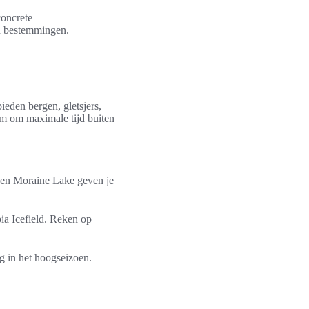
concrete
an bestemmingen.
eden bergen, gletsjers,
lim om maximale tijd buiten
e en Moraine Lake geven je
ia Icefield. Reken op
g in het hoogseizoen.