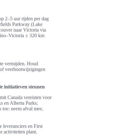
op 2–5 uur rijden per dag
efields Parkway (Lake
uver naar Victoria via
fino–Victoria ± 320 km
 te vermijden. Houd
 of veerbootwijzigingen
 initiatieven steunen
rmit Canada vereisten voor
s en Alberta Parks;
s toe: neem afval mee,
 leveranciers en First
 activiteiten plant.