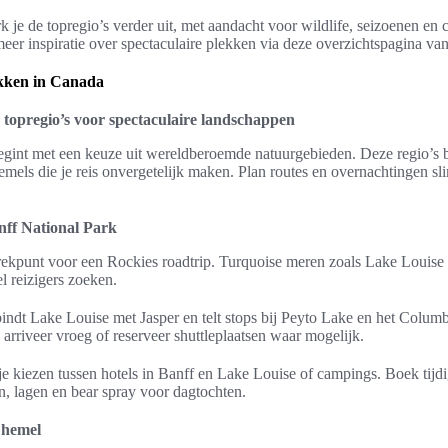
k je de topregio’s verder uit, met aandacht voor wildlife, seizoenen en 
meer inspiratie over spectaculaire plekken via deze overzichtspagina v
ekken in Canada
 topregio’s voor spectaculaire landschappen
egint met een keuze uit wereldberoemde natuurgebieden. Deze regio’s bi
hemels die je reis onvergetelijk maken. Plan routes en overnachtingen s
ff National Park
rtrekpunt voor een Rockies roadtrip. Turquoise meren zoals Lake Louis
el reizigers zoeken.
indt Lake Louise met Jasper en telt stops bij Peyto Lake en het Columb
; arriveer vroeg of reserveer shuttleplaatsen waar mogelijk.
e kiezen tussen hotels in Banff en Lake Louise of campings. Boek tijdi
, lagen en bear spray voor dagtochten.
 hemel