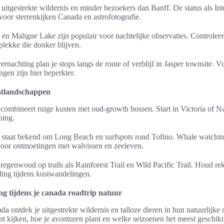
 uitgestrekte wildernis en minder bezoekers dan Banff. De status als In
voor sterrenkijken Canada en astrofotografie.
 en Maligne Lake zijn populair voor nachtelijke observaties. Controlee
plekke die donker blijven.
rnachting plan je stops langs de route of verblijf in Jasper townsite. V
ngen zijn hier beperkter.
stlandschappen
 combineert ruige kusten met oud-growth bossen. Start in Victoria of
ning.
 staat bekend om Long Beach en surfspots rond Tofino. Whale watchin
voor ontmoetingen met walvissen en zeeleven.
egenwoud op trails als Rainforest Trail en Wild Pacific Trail. Houd re
ding tijdens kustwandelingen.
ng tijdens je canada roadtrip natuur
a ontdek je uitgestrekte wildernis en talloze dieren in hun natuurlijke
t kijken, hoe je avonturen plant en welke seizoenen het meest geschikt 