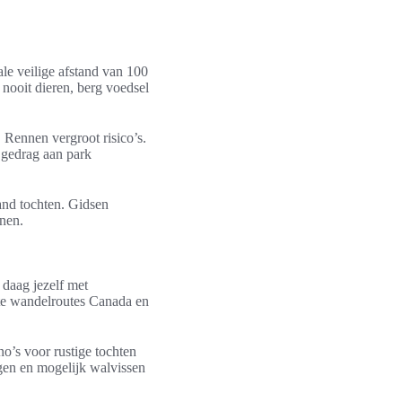
ale veilige afstand van 100
 nooit dieren, berg voedsel
. Rennen vergroot risico’s.
f gedrag aan park
land tochten. Gidsen
onen.
 daag jezelf met
ste wandelroutes Canada en
o’s voor rustige tochten
gen en mogelijk walvissen