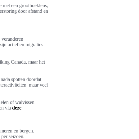
e met een groothoeklens,
erstoring door afstand en
a veranderen
jn actief en migraties
hiking Canada, maar het
anada spotten doordat
ractiviteiten, maar veel
delen of walvissen
zen via
deze
r meren en bergen.
per seizoen.