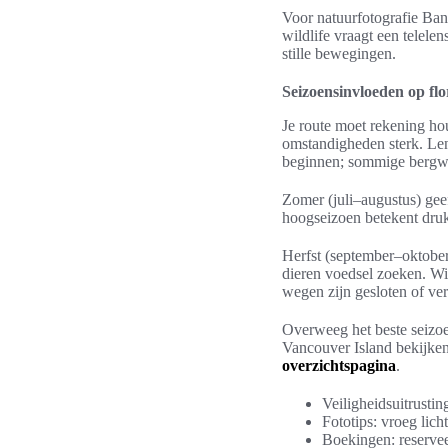
Voor natuurfotografie Ban
wildlife vraagt een telele
stille bewegingen.
Seizoensinvloeden op flo
Je route moet rekening ho
omstandigheden sterk. Len
beginnen; sommige bergwe
Zomer (juli–augustus) gee
hoogseizoen betekent druk
Herfst (september–oktober)
dieren voedsel zoeken. Wi
wegen zijn gesloten of vere
Overweeg het beste seizoe
Vancouver Island bekijken.
overzichtspagina
.
Veiligheidsuitrusti
Fototips: vroeg lic
Boekingen: reservee