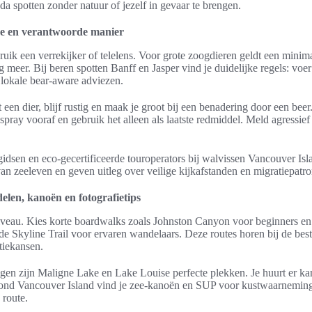
ada spotten zonder natuur of jezelf in gevaar te brengen.
ige en verantwoorde manier
ruik een verrekijker of telelens. Voor grote zoogdieren geldt een minim
 meer. Bij beren spotten Banff en Jasper vind je duidelijke regels: voer
 lokale bear-aware adviezen.
 een dier, blijf rustig en maak je groot bij een benadering door een beer
spray vooraf en gebruik het alleen als laatste redmiddel. Meld agressie
gidsen en eco-gecertificeerde touroperators bij walvissen Vancouver Is
an zeeleven en geven uitleg over veilige kijkafstanden en migratiepatr
elen, kanoën en fotografietips
iveau. Kies korte boardwalks zoals Johnston Canyon voor beginners en
de Skyline Trail voor ervaren wandelaars. Deze routes horen bij de be
tiekansen.
en zijn Maligne Lake en Lake Louise perfecte plekken. Je huurt er kan
Rond Vancouver Island vind je zee-kanoën en SUP voor kustwaarnemin
 route.