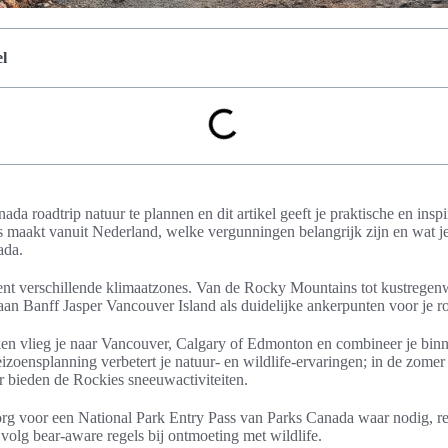
l
nada roadtrip natuur te plannen en dit artikel geeft je praktische en insp
tes maakt vanuit Nederland, welke vergunningen belangrijk zijn en wat 
ada.
kent verschillende klimaatzones. Van de Rocky Mountains tot kustregen
 aan Banff Jasper Vancouver Island als duidelijke ankerpunten voor je ro
iken vlieg je naar Vancouver, Calgary of Edmonton en combineer je bin
eizoensplanning verbetert je natuur- en wildlife-ervaringen; in de zome
r bieden de Rockies sneeuwactiviteiten.
zorg voor een National Park Entry Pass van Parks Canada waar nodig, re
olg bear-aware regels bij ontmoeting met wildlife.