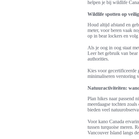
helpen je bij wildlife Can
Wildlife spotten op veil
Houd altijd afstand en geb
meter, voor beren vaak nog
op in bear lockers en volg
Als je oog in oog staat met
Leer het gebruik van bear 
authorities.
Kies voor gecertificeerde 
minimaliseren verstoring v
Natuuractiviteiten: wand
Plan hikes naar passend n
meerdaagse tochten zoals 
bieden veel natuurobserva
Voor kano Canada ervaring
tussen turquoise meren. 
Vancouver Island langs de