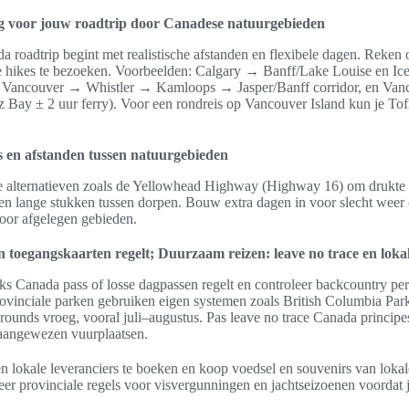
ng voor jouw roadtrip door Canadese natuurgebieden
 roadtrip begint met realistische afstanden en flexibele dagen. Reken 
e hikes te bezoeken. Voorbeelden: Calgary → Banff/Lake Louise en Ic
 Vancouver → Whistler → Kamloops → Jasper/Banff corridor, en Vanco
Bay ± 2 uur ferry). Voor een rondreis op Vancouver Island kun je To
s en afstanden tussen natuurgebieden
le alternatieven zoals de Yellowhead Highway (Highway 16) om drukte
 en lange stukken tussen dorpen. Bouw extra dagen in voor slecht weer
 door afgelegen gebieden.
toegangskaarten regelt; Duurzaam reizen: leave no trace en lokale
rks Canada pass of losse dagpassen regelt en controleer backcountry pe
vinciale parken gebruiken eigen systemen zoals British Columbia Park
rounds vroeg, vooral juli–augustus. Pas leave no trace Canada principe
 aangewezen vuurplaatsen.
n lokale leveranciers te boeken en koop voedsel en souvenirs van lokale
eer provinciale regels voor visvergunningen en jachtseizoenen voordat je