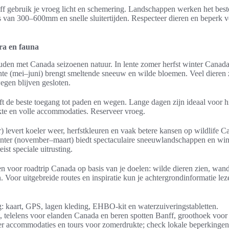
ff gebruik je vroeg licht en schemering. Landschappen werken het best
ns van 300–600mm en snelle sluitertijden. Respecteer dieren en beperk v
ra en fauna
uden met Canada seizoenen natuur. In lente zomer herfst winter Canad
te (mei–juni) brengt smeltende sneeuw en wilde bloemen. Veel dieren zi
gen blijven gesloten.
ft de beste toegang tot paden en wegen. Lange dagen zijn ideaal voor 
te en volle accommodaties. Reserveer vroeg.
 levert koeler weer, herfstkleuren en vaak betere kansen op wildlife C
nter (november–maart) biedt spectaculaire sneeuwlandschappen en winte
ist speciale uitrusting.
n voor roadtrip Canada op basis van je doelen: wilde dieren zien, wan
 Voor uitgebreide routes en inspiratie kun je achtergrondinformatie le
ng: kaart, GPS, lagen kleding, EHBO-kit en waterzuiveringstabletten.
ht, telelens voor elanden Canada en beren spotten Banff, groothoek voo
r accommodaties en tours voor zomerdrukte; check lokale beperkingen 