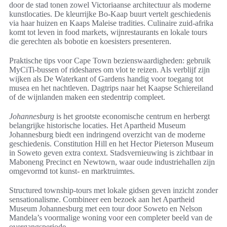
door de stad tonen zowel Victoriaanse architectuur als moderne
kunstlocaties. De kleurrijke Bo-Kaap buurt vertelt geschiedenis
via haar huizen en Kaaps Maleise tradities. Culinaire zuid-afrika
komt tot leven in food markets, wijnrestaurants en lokale tours
die gerechten als bobotie en koesisters presenteren.
Praktische tips voor Cape Town bezienswaardigheden: gebruik
MyCiTi-bussen of rideshares om vlot te reizen. Als verblijf zijn
wijken als De Waterkant of Gardens handig voor toegang tot
musea en het nachtleven. Dagtrips naar het Kaapse Schiereiland
of de wijnlanden maken een stedentrip compleet.
Johannesburg
is het grootste economische centrum en herbergt
belangrijke historische locaties. Het Apartheid Museum
Johannesburg biedt een indringend overzicht van de moderne
geschiedenis. Constitution Hill en het Hector Pieterson Museum
in Soweto geven extra context. Stadsvernieuwing is zichtbaar in
Maboneng Precinct en Newtown, waar oude industriehallen zijn
omgevormd tot kunst- en marktruimtes.
Structured township-tours met lokale gidsen geven inzicht zonder
sensationalisme. Combineer een bezoek aan het Apartheid
Museum Johannesburg met een tour door Soweto en Nelson
Mandela’s voormalige woning voor een completer beeld van de
overgangsperiode.