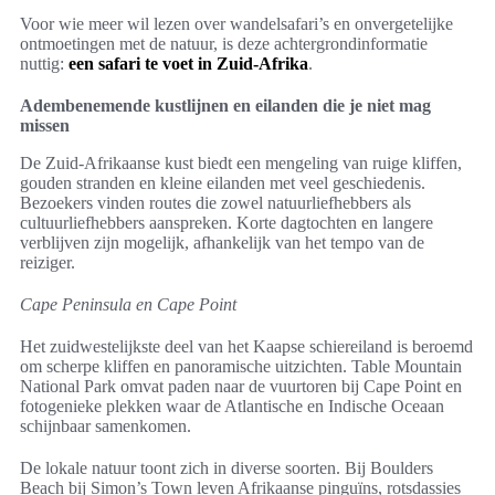
Voor wie meer wil lezen over wandelsafari’s en onvergetelijke
ontmoetingen met de natuur, is deze achtergrondinformatie
nuttig:
een safari te voet in Zuid-Afrika
.
Adembenemende kustlijnen en eilanden die je niet mag
missen
De Zuid-Afrikaanse kust biedt een mengeling van ruige kliffen,
gouden stranden en kleine eilanden met veel geschiedenis.
Bezoekers vinden routes die zowel natuurliefhebbers als
cultuurliefhebbers aanspreken. Korte dagtochten en langere
verblijven zijn mogelijk, afhankelijk van het tempo van de
reiziger.
Cape Peninsula en Cape Point
Het zuidwestelijkste deel van het Kaapse schiereiland is beroemd
om scherpe kliffen en panoramische uitzichten. Table Mountain
National Park omvat paden naar de vuurtoren bij Cape Point en
fotogenieke plekken waar de Atlantische en Indische Oceaan
schijnbaar samenkomen.
De lokale natuur toont zich in diverse soorten. Bij Boulders
Beach bij Simon’s Town leven Afrikaanse pinguïns, rotsdassies