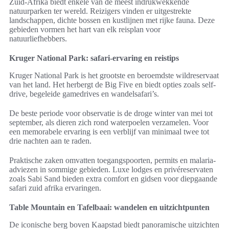
Zuid-Afrika biedt enkele van de meest indrukwekkende
natuurparken ter wereld. Reizigers vinden er uitgestrekte
landschappen, dichte bossen en kustlijnen met rijke fauna. Deze
gebieden vormen het hart van elk reisplan voor
natuurliefhebbers.
Kruger National Park: safari-ervaring en reistips
Kruger National Park is het grootste en beroemdste wildreservaat
van het land. Het herbergt de Big Five en biedt opties zoals self-
drive, begeleide gamedrives en wandelsafari’s.
De beste periode voor observatie is de droge winter van mei tot
september, als dieren zich rond waterpoelen verzamelen. Voor
een memorabele ervaring is een verblijf van minimaal twee tot
drie nachten aan te raden.
Praktische zaken omvatten toegangspoorten, permits en malaria-
adviezen in sommige gebieden. Luxe lodges en privéreservaten
zoals Sabi Sand bieden extra comfort en gidsen voor diepgaande
safari zuid afrika ervaringen.
Table Mountain en Tafelbaai: wandelen en uitzichtpunten
De iconische berg boven Kaapstad biedt panoramische uitzichten