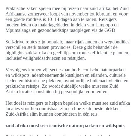
Praktische zaken spelen mee bij reizen naar zuid-afrika: het Zuid-
Afrikaanse zomerweer loopt van november tot februari, en voor
een goede rondreis is 10–14 dagen aan te raden. Reizigers
moeten letten op malariagebieden in delen van Limpopo en
Mpumalanga en gezondheidstips raadplegen via de GGD.
Self-drive routes zijn populair, maar rijafstanden en wegcondities
verschillen sterk tussen provincies. Deze gids behandelt de
highlights zuid-afrika en geeft tips om routes efficiënt te plannen,
inclusief veiligheidsadviezen en reistijden.
Vervolgens komen vijf secties aan bod: iconische natuurparken
en wildspots, adembenemende kustlijnen en eilanden, culturele
steden en historische plekken, avontuurlijke buitenactiviteiten en
praktische reistips. Zo wordt duidelijk welke must see Zuid
Afrika locaties aansluiten bij persoonlijke voorkeuren.
Het doel is reizigers te helpen bepalen welke must see zuid afrika
locaties voor hen onmisbaar zijn en hoe ze de beste plekken
Zuid-Afrika slim kunnen combineren in één reis.
zuid afrika must see: iconische natuurparken en wildspots