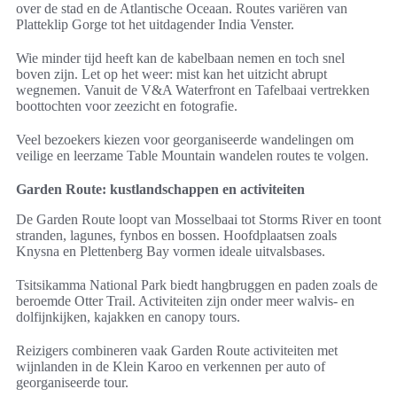
over de stad en de Atlantische Oceaan. Routes variëren van
Platteklip Gorge tot het uitdagender India Venster.
Wie minder tijd heeft kan de kabelbaan nemen en toch snel
boven zijn. Let op het weer: mist kan het uitzicht abrupt
wegnemen. Vanuit de V&A Waterfront en Tafelbaai vertrekken
boottochten voor zeezicht en fotografie.
Veel bezoekers kiezen voor georganiseerde wandelingen om
veilige en leerzame Table Mountain wandelen routes te volgen.
Garden Route: kustlandschappen en activiteiten
De Garden Route loopt van Mosselbaai tot Storms River en toont
stranden, lagunes, fynbos en bossen. Hoofdplaatsen zoals
Knysna en Plettenberg Bay vormen ideale uitvalsbases.
Tsitsikamma National Park biedt hangbruggen en paden zoals de
beroemde Otter Trail. Activiteiten zijn onder meer walvis- en
dolfijnkijken, kajakken en canopy tours.
Reizigers combineren vaak Garden Route activiteiten met
wijnlanden in de Klein Karoo en verkennen per auto of
georganiseerde tour.