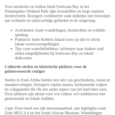
Voor snorkelen en duiken biedt Sodwana Bay in het
iSimangaliso Wetland Park rijke koraalriffen en hoge mariene
biodiversiteit. Reizigers combineren vaak duiktrips met bezoekjes
aan wetlands en safari-achtige gebieden in de omgeving.
Activiteiten: korte wandelingen, boottochten en wildlife-
spotting.
Praktisch: boek Robben Island tours op tijd en check
lokale weersvoorspellingen.
Tips voor waterliefhebbers: informeer naar duiken zuid
afrika mogelijkheden bij Sodwana Bay en lokale
duikcentra.
Culturele steden en historische plekken voor de
geïnteresseerde reiziger
Steden in Zuid-Afrika bieden een mix van geschiedenis, kunst en
smaakervaringen. Reizigers vinden musea, herbestemde wijken
en wijngaarden die elk een ander aspect van het land laten zien.
Deze plekken zijn ideaal voor wie cultuur wil combineren met
gastronomie en lokale tradities.
Cape Town
heeft een rijk museumaanbod, met highlights zoals
Zeitz MOCAA en het South African Museum. Wandelingen