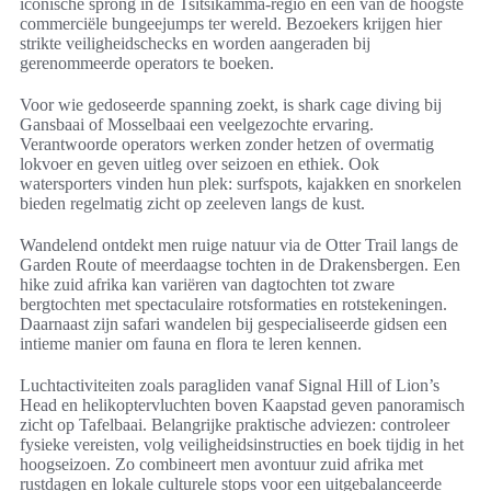
iconische sprong in de Tsitsikamma-regio en een van de hoogste
commerciële bungeejumps ter wereld. Bezoekers krijgen hier
strikte veiligheidschecks en worden aangeraden bij
gerenommeerde operators te boeken.
Voor wie gedoseerde spanning zoekt, is shark cage diving bij
Gansbaai of Mosselbaai een veelgezochte ervaring.
Verantwoorde operators werken zonder hetzen of overmatig
lokvoer en geven uitleg over seizoen en ethiek. Ook
watersporters vinden hun plek: surfspots, kajakken en snorkelen
bieden regelmatig zicht op zeeleven langs de kust.
Wandelend ontdekt men ruige natuur via de Otter Trail langs de
Garden Route of meerdaagse tochten in de Drakensbergen. Een
hike zuid afrika kan variëren van dagtochten tot zware
bergtochten met spectaculaire rotsformaties en rotstekeningen.
Daarnaast zijn safari wandelen bij gespecialiseerde gidsen een
intieme manier om fauna en flora te leren kennen.
Luchtactiviteiten zoals paragliden vanaf Signal Hill of Lion’s
Head en helikoptervluchten boven Kaapstad geven panoramisch
zicht op Tafelbaai. Belangrijke praktische adviezen: controleer
fysieke vereisten, volg veiligheidsinstructies en boek tijdig in het
hoogseizoen. Zo combineert men avontuur zuid afrika met
rustdagen en lokale culturele stops voor een uitgebalanceerde