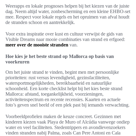
Weerapps en lokale prognoses helpen bij het kiezen van de juiste
dag. Neem altijd water, zonbescherming en een kleine EHBO-set
mee. Respect voor lokale regels en het opruimen van afval houdt
de stranden schoon en aantrekkelijk.
Voor extra inspiratie over kust en cultuur verwijst de gids van
Visible Dreams naar mooie combinaties van strand en erfgoed:
meer over de mooiste stranden
van.
Hoe kies je het beste strand op Mallorca op basis van
voorkeuren
Om het juiste strand te vinden, begint men met persoonlijke
prioriteiten: rust versus levendigheid, gezinsfaciliteiten,
watersportmogelijkheden, bereikbaarheid en natuurlijke
schoonheid. Een korte checklist helpt bij het kies beste strand
Mallorca: afstand, toegankelijkheid, voorzieningen,
activiteitenspectrum en recente recensies. Kaarten en actuele
foto’s geven snel beeld of een plek past bij iemands verwachting.
Voorbeeldprofielen maken de keuze concreet. Gezinnen met
kinderen kiezen vaak Playa de Muro of Alcúdia vanwege ondiep
water en veel faciliteiten. Stedentrippers en avondlevenzoekers
vinden stranden nabij Palma, zoals Can Pere Antoni en Cala