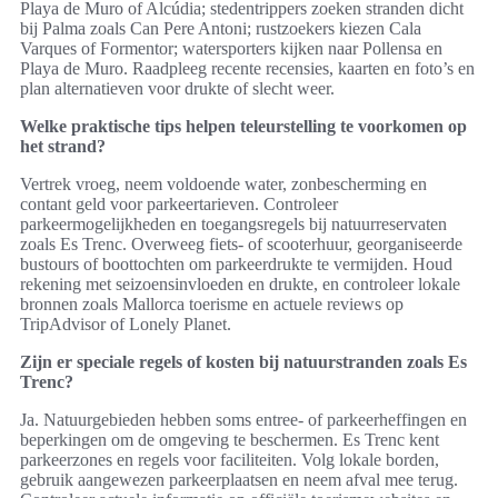
Playa de Muro of Alcúdia; stedentrippers zoeken stranden dicht
bij Palma zoals Can Pere Antoni; rustzoekers kiezen Cala
Varques of Formentor; watersporters kijken naar Pollensa en
Playa de Muro. Raadpleeg recente recensies, kaarten en foto’s en
plan alternatieven voor drukte of slecht weer.
Welke praktische tips helpen teleurstelling te voorkomen op
het strand?
Vertrek vroeg, neem voldoende water, zonbescherming en
contant geld voor parkeertarieven. Controleer
parkeermogelijkheden en toegangsregels bij natuurreservaten
zoals Es Trenc. Overweeg fiets- of scooterhuur, georganiseerde
bustours of boottochten om parkeerdrukte te vermijden. Houd
rekening met seizoensinvloeden en drukte, en controleer lokale
bronnen zoals Mallorca toerisme en actuele reviews op
TripAdvisor of Lonely Planet.
Zijn er speciale regels of kosten bij natuurstranden zoals Es
Trenc?
Ja. Natuurgebieden hebben soms entree- of parkeerheffingen en
beperkingen om de omgeving te beschermen. Es Trenc kent
parkeerzones en regels voor faciliteiten. Volg lokale borden,
gebruik aangewezen parkeerplaatsen en neem afval mee terug.