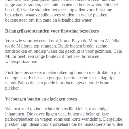
lange zandstranden, beschutte baaien en helder water. Dit deel
beschrijft welke stranden het meest opvallen voor first-time
bezoekers, waar ze stille coves vinden en welke plekken
bekendstaan om fijn zand en kristalhelder water.
Belangrijkste stranden voor first-time bezoekers
Voor wie voor het eerst komt, horen Playa de Muro en Alcúdia
tot de Mallorca top stranden. Beide bieden brede, zachte
zandstroken en ondiep water dat geschikt is voor gezinnen. Cala
Millor heeft een lange boulevard met veel horeca en
watersportaanbod.
First-time bezoekers moeten rekening houden met drukte in juli
en augustus. Er bestaan georganiseerde excursies en dagtrips
vanuit Palma die een goede introductie geven tot de beste
plekken.
Verborgen baaien en afgelegen coves
Wie rust zoekt, vindt achter de kustlijn kleine, rotsachtige
inhammen. Die coves liggen vaak buiten de belangrijkste
parkeerplaatsen en vragen soms een korte wandeling. Dergelijke
plekken zijn ideaal voor snorkelaars die het massatoerisme willen