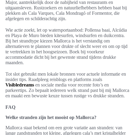
Major, aantrekkelijk door de nabijheid van restaurants en
uitgaansleven. Rustzoekers en natuurliefhebbers hebben baat bij
plekken als Cala Varques, Cala Mondragó of Formentor, die
afgelegen en schilderachtig zijn.
Wie actie zoekt, let op watersportaanbod: Pollensa baai, Alcúdia
en Playa de Muro bieden kitesurfen, windsurfen en duikcentra.
Bij het strandtype kiezen Mallorca is het verstandig om
alternatieven te plannen voor drukte of slecht weer en om op tijd
te vertrekken in het hoogseizoen. Boek bij voorkeur
accommodatie dicht bij het gewenste strand tijdens drukke
maanden.
Tot slot gebruikt men lokale bronnen voor actuele informatie en
insider tips. Raadpleeg reisblogs en platforms zoals
Visibledreams
en sociale media voor recente foto’s en
parkeertips. Zo bepaalt iedereen welk strand past bij mij Mallorca
en maakt een bewuste keuze tussen rustige vs drukke stranden.
FAQ
Welke stranden zijn het mooist op Mallorca?
Mallorca staat bekend om een grote variatie aan stranden: van
lange zandstranden tot kleine, afgelegen cala’s met kristalhelder