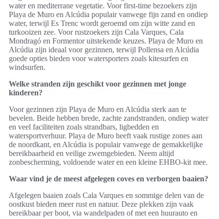
water en mediterrane vegetatie. Voor first-time bezoekers zijn
Playa de Muro en Alcúdia populair vanwege fijn zand en ondiep
water, terwijl Es Trenc wordt geroemd om zijn witte zand en
turkooizen zee. Voor rustzoekers zijn Cala Varques, Cala
Mondragó en Formentor uitstekende keuzes. Playa de Muro en
Alcúdia zijn ideaal voor gezinnen, terwijl Pollensa en Alcúdia
goede opties bieden voor watersporters zoals kitesurfen en
windsurfen.
Welke stranden zijn geschikt voor gezinnen met jonge
kinderen?
Voor gezinnen zijn Playa de Muro en Alcúdia sterk aan te
bevelen. Beide hebben brede, zachte zandstranden, ondiep water
en veel faciliteiten zoals strandbars, ligbedden en
watersportverhuur. Playa de Muro heeft vaak rustige zones aan
de noordkant, en Alcúdia is populair vanwege de gemakkelijke
bereikbaarheid en veilige zwemgebieden. Neem altijd
zonbescherming, voldoende water en een kleine EHBO-kit mee.
Waar vind je de meest afgelegen coves en verborgen baaien?
Afgelegen baaien zoals Cala Varques en sommige delen van de
oostkust bieden meer rust en natuur. Deze plekken zijn vaak
bereikbaar per boot, via wandelpaden of met een huurauto en