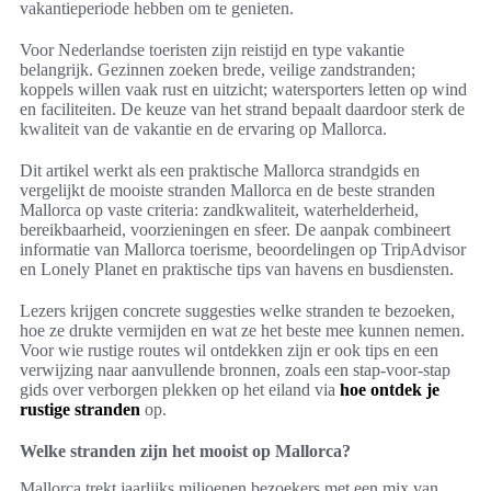
vakantieperiode hebben om te genieten.
Voor Nederlandse toeristen zijn reistijd en type vakantie
belangrijk. Gezinnen zoeken brede, veilige zandstranden;
koppels willen vaak rust en uitzicht; watersporters letten op wind
en faciliteiten. De keuze van het strand bepaalt daardoor sterk de
kwaliteit van de vakantie en de ervaring op Mallorca.
Dit artikel werkt als een praktische Mallorca strandgids en
vergelijkt de mooiste stranden Mallorca en de beste stranden
Mallorca op vaste criteria: zandkwaliteit, waterhelderheid,
bereikbaarheid, voorzieningen en sfeer. De aanpak combineert
informatie van Mallorca toerisme, beoordelingen op TripAdvisor
en Lonely Planet en praktische tips van havens en busdiensten.
Lezers krijgen concrete suggesties welke stranden te bezoeken,
hoe ze drukte vermijden en wat ze het beste mee kunnen nemen.
Voor wie rustige routes wil ontdekken zijn er ook tips en een
verwijzing naar aanvullende bronnen, zoals een stap-voor-stap
gids over verborgen plekken op het eiland via
hoe ontdek je
rustige stranden
op.
Welke stranden zijn het mooist op Mallorca?
Mallorca trekt jaarlijks miljoenen bezoekers met een mix van