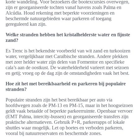
korte wandeling. Voor bezoekers die bootexcursies overwegen,
zijn er georganiseerde tochten vanaf havens zoals Palma en
Alcúdia. Houd rekening met beperkte voorzieningen en
beschermde natuurgebieden waar parkeren of toegang
gereguleerd kan zijn.
Welke stranden hebben het kristalhelderste water en fijnste
zand?
Es Trenc is het bekendste voorbeeld van wit zand en turkooizen
water, vergelijkbaar met Caraïbische stranden. Andere plekken
met zeer helder water zijn delen van Formentor en specifieke
cala’s aan de oostkust. De waterhelderheid varieert met seizoen
en getij; vroeg op de dag zijn de omstandigheden vaak het best.
Hoe zit het met bereikbaarheid en parkeren bij populaire
stranden?
Populaire stranden zijn het best bereikbaar per auto via
hoofdwegen zoals de PM-13 en PM-15, maar in het hoogseizoen
geldt vaak betaalde of beperkte parkeerruimte. Openbaar vervoer
(EMT Palma, intercity-bussen) en georganiseerde transfers zijn
praktische alternatieven. Gebruik P+R, parkeerapps of lokale
shuttles waar mogelijk. Let op boetes en verboden parkeren,
vooral bij natuurreservaten en beschermde zones.