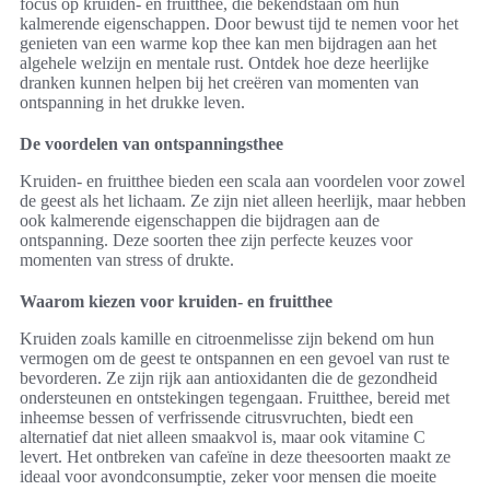
focus op kruiden- en fruitthee, die bekendstaan om hun
kalmerende eigenschappen. Door bewust tijd te nemen voor het
genieten van een warme kop thee kan men bijdragen aan het
algehele welzijn en mentale rust. Ontdek hoe deze heerlijke
dranken kunnen helpen bij het creëren van momenten van
ontspanning in het drukke leven.
De voordelen van ontspanningsthee
Kruiden- en fruitthee bieden een scala aan voordelen voor zowel
de geest als het lichaam. Ze zijn niet alleen heerlijk, maar hebben
ook kalmerende eigenschappen die bijdragen aan de
ontspanning. Deze soorten thee zijn perfecte keuzes voor
momenten van stress of drukte.
Waarom kiezen voor kruiden- en fruitthee
Kruiden zoals kamille en citroenmelisse zijn bekend om hun
vermogen om de geest te ontspannen en een gevoel van rust te
bevorderen. Ze zijn rijk aan antioxidanten die de gezondheid
ondersteunen en ontstekingen tegengaan. Fruitthee, bereid met
inheemse bessen of verfrissende citrusvruchten, biedt een
alternatief dat niet alleen smaakvol is, maar ook vitamine C
levert. Het ontbreken van cafeïne in deze theesoorten maakt ze
ideaal voor avondconsumptie, zeker voor mensen die moeite