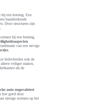
 bij een botsing. Een
bben baanbrekende
n. Deze structuren zijn
.
vormen bij een botsing,
eiligheidsaspecten
 combinatie van een stevige
ncties
.
r ze beïnvloeden ook de
 alleen veiliger maken,
abrikanten als de
sche auto ongevalstest
en hoe goed deze
 aan strenge normen op het