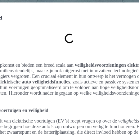
l
 opkomst en bieden een breed scala aan
veiligheidsvoorzieningen elekt
n milieuvriendelijk, maar zijn ook uitgerust met innovatieve technologieë
agiers vergroten. Een cruciaal element in hun ontwerp is het vermogen 
lektrische auto veiligheidsfuncties
, zoals actieve en passieve systeme
n voertuigen geoptimaliseerd om te voldoen aan hoge veiligheidsnorm
n. Hieronder wordt nader ingegaan op welke veiligheidsvoorzieningen
 voertuigen en veiligheid
t van elektrische voertuigen (EV’s) roept vragen op over de
veiligheid
 te begrijpen hoe deze auto’s zijn ontworpen om veilig te functioneren. E
et zwaartepunt en de batterijplaatsing, die direct invloed hebben op de st