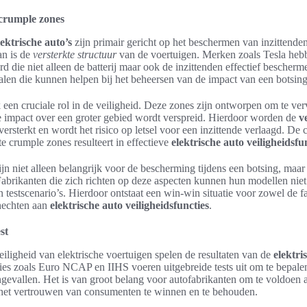
 crumple zones
lektrische auto’s
zijn primair gericht op het beschermen van inzittenden
an is de
versterkte structuur
van de voertuigen. Merken zoals Tesla he
die niet alleen de batterij maar ook de inzittenden effectief bescherme
alen die kunnen helpen bij het beheersen van de impact van een botsing
een cruciale rol in de veiligheid. Deze zones zijn ontworpen om te ver
 impact over een groter gebied wordt verspreid. Hierdoor worden de
v
ersterkt en wordt het risico op letsel voor een inzittende verlaagd. De
te crumple zones resulteert in effectieve
elektrische auto veiligheidsfu
n niet alleen belangrijk voor de bescherming tijdens een botsing, maa
 Fabrikanten die zich richten op deze aspecten kunnen hun modellen niet
n testscenario’s. Hierdoor ontstaat een win-win situatie voor zowel de f
hechten aan
elektrische auto veiligheidsfuncties
.
st
eiligheid van elektrische voertuigen spelen de resultaten van de
elektri
aties zoals Euro NCAP en IIHS voeren uitgebreide tests uit om te bepal
ongevallen. Het is van groot belang voor autofabrikanten om te voldoen
 het vertrouwen van consumenten te winnen en te behouden.