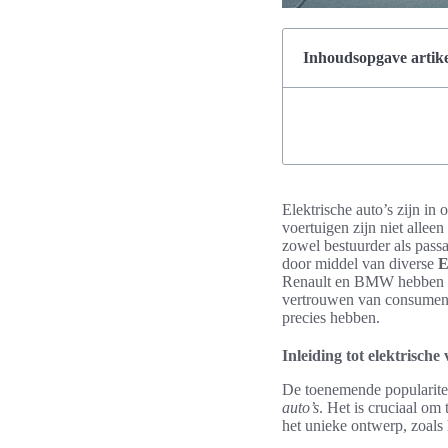
Inhoudsopgave artike
Elektrische auto’s zijn in
voertuigen zijn niet allee
zowel bestuurder als pass
door middel van diverse
E
Renault en BMW hebben hu
vertrouwen van consumente
precies hebben.
Inleiding tot elektrische
De toenemende popularitei
auto’s
. Het is cruciaal om
het unieke ontwerp, zoals h