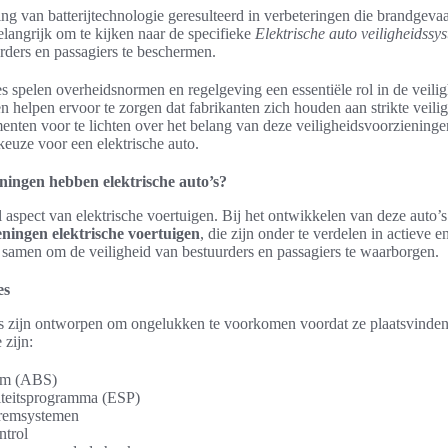
ing van batterijtechnologie geresulteerd in verbeteringen die brandgev
langrijk om te kijken naar de specifieke
Elektrische auto veiligheidssy
rders en passagiers te beschermen.
s spelen overheidsnormen en regelgeving een essentiële rol in de veilig
en helpen ervoor te zorgen dat fabrikanten zich houden aan strikte veili
nten voor te lichten over het belang van deze veiligheidsvoorzieningen
keuze voor een elektrische auto.
ningen hebben elektrische auto’s?
el aspect van elektrische voertuigen. Bij het ontwikkelen van deze auto’s
eningen elektrische voertuigen
, die zijn onder te verdelen in actieve 
samen om de veiligheid van bestuurders en passagiers te waarborgen.
es
es zijn ontworpen om ongelukken te voorkomen voordat ze plaatsvinden
 zijn:
eem (ABS)
liteitsprogramma (ESP)
remsystemen
ntrol