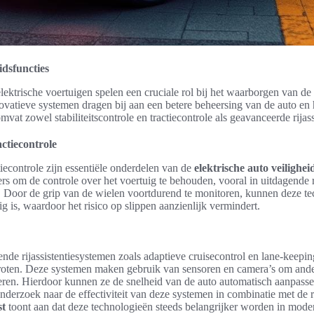
idsfuncties
elektrische voertuigen spelen een cruciale rol bij het waarborgen van de
novatieve systemen dragen bij aan een betere beheersing van de auto en
vat zowel stabiliteitscontrole en tractiecontrole als geavanceerde rijas
actiecontrole
ctiecontrole zijn essentiële onderdelen van de
elektrische auto veilighe
rs om de controle over het voertuig te behouden, vooral in uitdagende
 Door de grip van de wielen voortdurend te monitoren, kunnen deze t
g is, waardoor het risico op slippen aanzienlijk vermindert.
lende rijassistentiesystemen zoals adaptieve cruisecontrol en lane-keepin
groten. Deze systemen maken gebruik van sensoren en camera’s om ande
ren. Hierdoor kunnen ze de snelheid van de auto automatisch aanpassen
nderzoek naar de effectiviteit van deze systemen in combinatie met de r
st
toont aan dat deze technologieën steeds belangrijker worden in mode