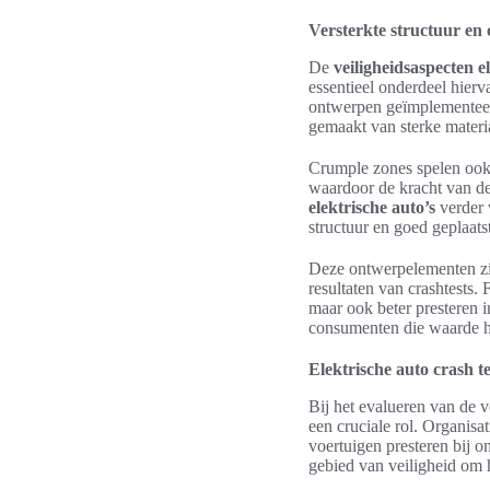
Versterkte structuur en
De
veiligheidsaspecten e
essentieel onderdeel hierv
ontwerpen geïmplementeerd 
gemaakt van sterke materi
Crumple zones spelen ook 
waardoor de kracht van de
elektrische auto’s
verder v
structuur en goed geplaats
Deze ontwerpelementen zij
resultaten van crashtests.
maar ook beter presteren i
consumenten die waarde 
Elektrische auto crash te
Bij het evalueren van de v
een cruciale rol. Organis
voertuigen presteren bij 
gebied van veiligheid om