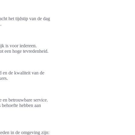
ht het tijdstip van de dag
.
k is voor iedereen.
tot een hoge tevredenheid.
 en de kwaliteit van de
kers.
e en betrouwbare service.
s behoefte hebben aan
teden in de omgeving zijn: