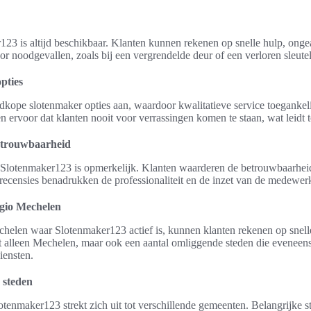
23 is altijd beschikbaar. Klanten kunnen rekenen op snelle hulp, ongeac
oor noodgevallen, zoals bij een vergrendelde deur of een verloren sleutel
pties
kope slotenmaker opties aan, waardoor kwalitatieve service toegankelij
n ervoor dat klanten nooit voor verrassingen komen te staan, wat leidt 
etrouwbaarheid
Slotenmaker123 is opmerkelijk. Klanten waarderen de betrouwbaarheid
 recensies benadrukken de professionaliteit en de inzet van de medewer
gio Mechelen
helen waar Slotenmaker123 actief is, kunnen klanten rekenen op snell
et alleen Mechelen, maar ook een aantal omliggende steden die eveneen
iensten.
 steden
tenmaker123 strekt zich uit tot verschillende gemeenten. Belangrijke s