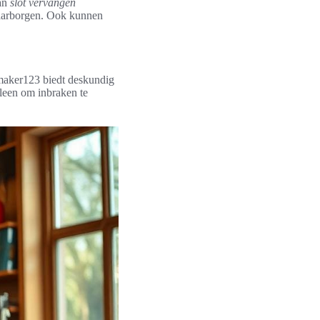
van
slot vervangen
waarborgen. Ook kunnen
enmaker123 biedt deskundig
lleen om inbraken te