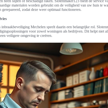
en heen slijten of beschadigd raken. Slotenmaker123 biedt de service 
aardige materialen worden gebruikt om de veiligheid van uw huis te 
 gerepareerd, zodat deze weer optimaal functioneren.
dvies
en inbraakbeveiliging Mechelen speelt daarin een belangrijke rol. Slot
ligingsoplossingen voor zowel woningen als bedrijven. Dit helpt niet a
en veiligere omgeving te creëren.