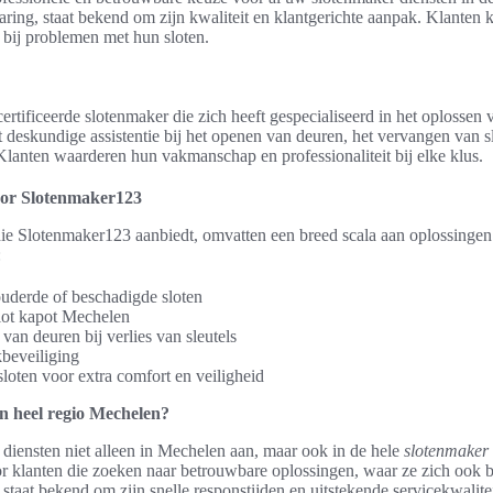
varing, staat bekend om zijn kwaliteit en klantgerichte aanpak. Klante
e bij problemen met hun sloten.
rtificeerde slotenmaker die zich heeft gespecialiseerd in het oplossen 
 deskundige assistentie bij het openen van deuren, het vervangen van s
Klanten waarderen hun vakmanschap en professionaliteit bij elke klus.
oor Slotenmaker123
ie Slotenmaker123 aanbiedt, omvatten een breed scala aan oplossingen
:
uderde of beschadigde sloten
lot kapot Mechelen
van deuren bij verlies van sleutels
beveiliging
loten voor extra comfort en veiligheid
n heel regio Mechelen?
 diensten niet alleen in Mechelen aan, maar ook in de hele
slotenmaker
oor klanten die zoeken naar betrouwbare oplossingen, waar ze zich ook 
staat bekend om zijn snelle responstijden en uitstekende servicekwalitei