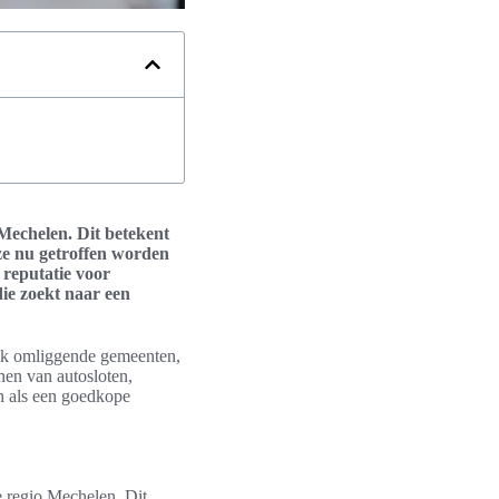
 Mechelen. Dit betekent
ze nu getroffen worden
 reputatie voor
die zoekt naar een
ook omliggende gemeenten,
nen van autosloten,
n als een goedkope
e regio Mechelen. Dit