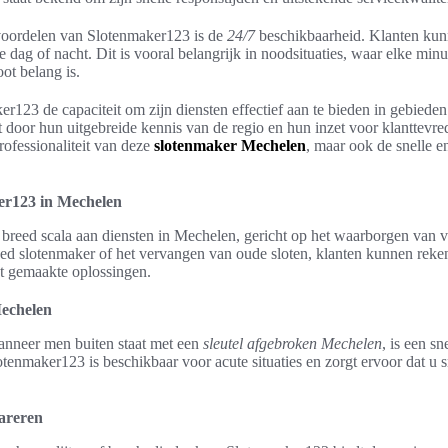
 voordelen van Slotenmaker123 is de
24/7
beschikbaarheid. Klanten kun
e dag of nacht. Dit is vooral belangrijk in noodsituaties, waar elke minu
ot belang is.
r123 de capaciteit om zijn diensten effectief aan te bieden in gebiede
t door hun uitgebreide kennis van de regio en hun inzet voor klanttevr
rofessionaliteit van deze
slotenmaker Mechelen
, maar ook de snelle e
er123 in Mechelen
breed scala aan diensten in Mechelen, gericht op het waarborgen van v
ed slotenmaker of het vervangen van oude sloten, klanten kunnen reke
t gemaakte oplossingen.
echelen
anneer men buiten staat met een
sleutel afgebroken Mechelen
, is een sn
enmaker123 is beschikbaar voor acute situaties en zorgt ervoor dat u s
areren