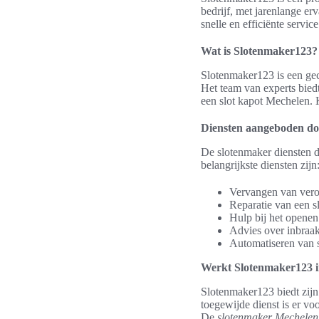
bedrijf, met jarenlange er
snelle en efficiënte servic
Wat is Slotenmaker123?
Slotenmaker123 is een gece
Het team van experts biedt
een slot kapot Mechelen. 
Diensten aangeboden d
De slotenmaker diensten d
belangrijkste diensten zijn
Vervangen van vero
Reparatie van een s
Hulp bij het openen 
Advies over inbraak
Automatiseren van s
Werkt Slotenmaker123 i
Slotenmaker123 biedt zijn
toegewijde dienst is er v
De
slotenmaker Mechelen