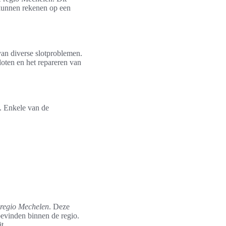
n kunnen rekenen op een
van diverse slotproblemen.
loten en het repareren van
. Enkele van de
 regio Mechelen
. Deze
bevinden binnen de regio.
t.