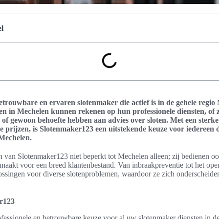
l
trouwbare en ervaren slotenmaker die actief is in de gehele regio
en in Mechelen kunnen rekenen op hun professionele diensten, of 
of gewoon behoefte hebben aan advies over sloten. Met een sterke
e prijzen, is Slotenmaker123 een uitstekende keuze voor iedereen 
 Mechelen.
n van Slotenmaker123 niet beperkt tot Mechelen alleen; zij bedienen 
 maakt voor een breed klantenbestand. Van inbraakpreventie tot het ope
ossingen voor diverse slotenproblemen, waardoor ze zich onderscheide
er123
fessionele en betrouwbare keuze voor al uw slotenmaker diensten in d