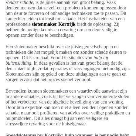
zonder schade
, is de juiste aanpak van groot belang. Vaak
denken mensen dat ze zelf een probleem kunnen oplossen door
hun deur te forceren of onhandige technieken toe te passen. Dit
kan echter leiden tot kostbare schade. Het inschakelen van een
professionele
slotenmaker Kortrijk
biedt de oplossing. Zij
hebben de nodige kennis en ervaring om een deur veilig te
openen zonder deze te beschadigen.
Een slotenmaker beschikt over de juiste gereedschappen en
technieken die het mogelijk maken om zonder schade deuren te
openen. Dit is cruciaal, vooral in situaties van
hulp bij
buitensluiting
. In deze gevallen is het van groot belang dat de
deur intact blijft, zodat reparaties of vervangingen niet nodig zijn.
Slotenmakers zijn opgeleid om deze uitdagingen aan te gaan en
zorgen ervoor dat het proces soepel verloopt.
Bovendien kunnen slotenmakers een waardevolle aanwinst zijn
in andere situaties, zoals bij het vervangen van verouderde sloten
of het verbeteren van de algehele beveiliging van een woning.
Door hun expertise kan men niet alleen een deur openen zonder
schade, maar ook profiteren van advies over veilige praktijken en
hulpmiddelen. Dit alles draagt bij aan een veiligere en
stressvrijere ervaring voor de huiseigenaar.
Spoedslotenmaker Kortrijk: hulp wanneer je het nodig hebt