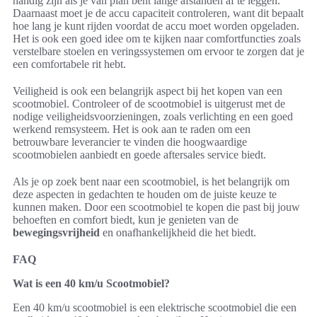
handig zijn als je van plan bent lange afstanden af te leggen.
Daarnaast moet je de accu capaciteit controleren, want dit bepaalt
hoe lang je kunt rijden voordat de accu moet worden opgeladen.
Het is ook een goed idee om te kijken naar comfortfuncties zoals
verstelbare stoelen en veringssystemen om ervoor te zorgen dat je
een comfortabele rit hebt.
Veiligheid is ook een belangrijk aspect bij het kopen van een
scootmobiel. Controleer of de scootmobiel is uitgerust met de
nodige veiligheidsvoorzieningen, zoals verlichting en een goed
werkend remsysteem. Het is ook aan te raden om een
betrouwbare leverancier te vinden die hoogwaardige
scootmobielen aanbiedt en goede aftersales service biedt.
Als je op zoek bent naar een scootmobiel, is het belangrijk om
deze aspecten in gedachten te houden om de juiste keuze te
kunnen maken. Door een scootmobiel te kopen die past bij jouw
behoeften en comfort biedt, kun je genieten van de
bewegingsvrijheid
en onafhankelijkheid die het biedt.
FAQ
Wat is een 40 km/u Scootmobiel?
Een 40 km/u scootmobiel is een elektrische scootmobiel die een