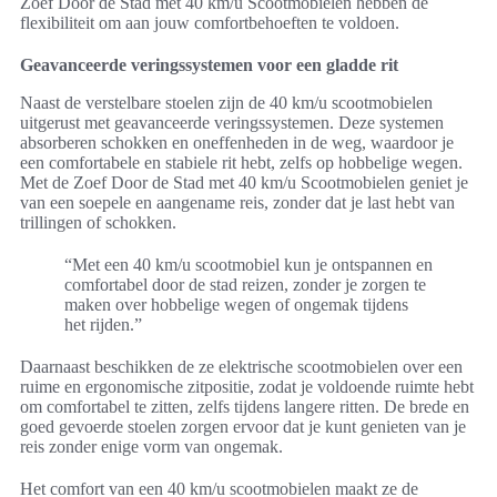
Zoef Door de Stad met 40 km/u Scootmobielen hebben de
flexibiliteit om aan jouw comfortbehoeften te voldoen.
Geavanceerde veringssystemen voor een gladde rit
Naast de verstelbare stoelen zijn de 40 km/u scootmobielen
uitgerust met geavanceerde veringssystemen. Deze systemen
absorberen schokken en oneffenheden in de weg, waardoor je
een comfortabele en stabiele rit hebt, zelfs op hobbelige wegen.
Met de Zoef Door de Stad met 40 km/u Scootmobielen geniet je
van een soepele en aangename reis, zonder dat je last hebt van
trillingen of schokken.
“Met een 40 km/u scootmobiel kun je ontspannen en
comfortabel door de stad reizen, zonder je zorgen te
maken over hobbelige wegen of ongemak tijdens
het rijden.”
Daarnaast beschikken de ze elektrische scootmobielen over een
ruime en ergonomische zitpositie, zodat je voldoende ruimte hebt
om comfortabel te zitten, zelfs tijdens langere ritten. De brede en
goed gevoerde stoelen zorgen ervoor dat je kunt genieten van je
reis zonder enige vorm van ongemak.
Het comfort van een 40 km/u scootmobielen maakt ze de