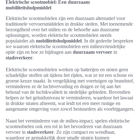
Elektrische scootmobiel: Een duurzaam
mobiliteitshulpmiddel
Elektrische scootmobielen zijn een duurzaam alternatief voor
traditionele vervoersmiddelen in drukke steden. Met toenemende
bezorgdheid over het milieu en de behoefte aan duurzame
oplossingen, worden elektrische scootmobielen steeds
populairder als
mobiliteitshulpmiddel
. In dit gedeelte bespreken
we waarom elektrische scootmobielen een milieuvriendelijke
optie zijn en hoe ze bijdragen aan
duurzaam vervoer
in
stadsverkeer
.
Elektrische scootmobielen werken op batterijen en stoten geen
schadelijke stoffen uit tijdens het rijden, wat ze tot een schone en
groene keuze maakt. In vergelijking met voertuigen op brandstof,
verminderen ze de luchtvervuiling en dragen ze bij aan het
behoud van de luchtkwaliteit in stedelijke gebieden. Bovendien
helpen ze het geluidsniveau te verminderen, waardoor het lawaai
in drukke straten afneemt, wat leidt tot een meer rustige en
aangename omgeving voor zowel bestuurders als voorbijgangers.
Naast het verminderen van de milieu-impact, spelen elektrische
scootmobielen ook een rol in het bevorderen van duurzaam
vervoer in
stadsverkeer
. Ze zijn compact en wendbaar,
waardoor ze gemakkelijk door smalle straten kunnen