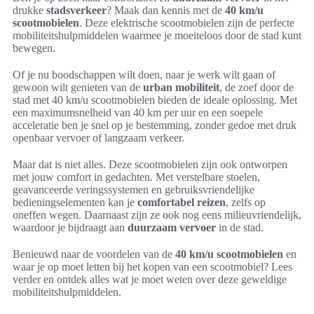
drukke
stadsverkeer
? Maak dan kennis met de
40 km/u
scootmobielen
. Deze elektrische scootmobielen zijn de perfecte
mobiliteitshulpmiddelen waarmee je moeiteloos door de stad kunt
bewegen.
Of je nu boodschappen wilt doen, naar je werk wilt gaan of
gewoon wilt genieten van de
urban mobiliteit
, de zoef door de
stad met 40 km/u scootmobielen bieden de ideale oplossing. Met
een maximumsnelheid van 40 km per uur en een soepele
acceleratie ben je snel op je bestemming, zonder gedoe met druk
openbaar vervoer of langzaam verkeer.
Maar dat is niet alles. Deze scootmobielen zijn ook ontworpen
met jouw comfort in gedachten. Met verstelbare stoelen,
geavanceerde veringssystemen en gebruiksvriendelijke
bedieningselementen kan je
comfortabel reizen
, zelfs op
oneffen wegen. Daarnaast zijn ze ook nog eens milieuvriendelijk,
waardoor je bijdraagt aan
duurzaam vervoer
in de stad.
Benieuwd naar de voordelen van de
40 km/u scootmobielen
en
waar je op moet letten bij het kopen van een scootmobiel? Lees
verder en ontdek alles wat je moet weten over deze geweldige
mobiliteitshulpmiddelen.