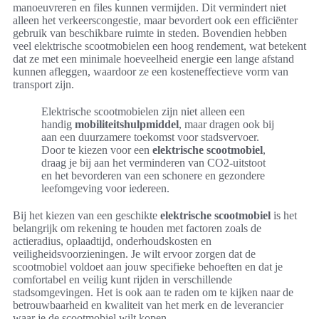
manoeuvreren en files kunnen vermijden. Dit vermindert niet
alleen het verkeerscongestie, maar bevordert ook een efficiënter
gebruik van beschikbare ruimte in steden. Bovendien hebben
veel elektrische scootmobielen een hoog rendement, wat betekent
dat ze met een minimale hoeveelheid energie een lange afstand
kunnen afleggen, waardoor ze een kosteneffectieve vorm van
transport zijn.
Elektrische scootmobielen zijn niet alleen een
handig
mobiliteitshulpmiddel
, maar dragen ook bij
aan een duurzamere toekomst voor stadsvervoer.
Door te kiezen voor een
elektrische scootmobiel
,
draag je bij aan het verminderen van CO2-uitstoot
en het bevorderen van een schonere en gezondere
leefomgeving voor iedereen.
Bij het kiezen van een geschikte
elektrische scootmobiel
is het
belangrijk om rekening te houden met factoren zoals de
actieradius, oplaadtijd, onderhoudskosten en
veiligheidsvoorzieningen. Je wilt ervoor zorgen dat de
scootmobiel voldoet aan jouw specifieke behoeften en dat je
comfortabel en veilig kunt rijden in verschillende
stadsomgevingen. Het is ook aan te raden om te kijken naar de
betrouwbaarheid en kwaliteit van het merk en de leverancier
waar je de scootmobiel wilt kopen.