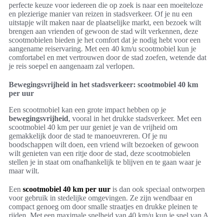
perfecte keuze voor iedereen die op zoek is naar een moeiteloze
en plezierige manier van reizen in stadsverkeer. Of je nu een
uitstapje wilt maken naar de plaatselijke markt, een bezoek wilt
brengen aan vrienden of gewoon de stad wilt verkennen, deze
scootmobielen bieden je het comfort dat je nodig hebt voor een
aangename reiservaring. Met een 40 km/u scootmobiel kun je
comfortabel en met vertrouwen door de stad zoefen, wetende dat
je reis soepel en aangenaam zal verlopen.
Bewegingsvrijheid in het stadsverkeer: scootmobiel 40 km
per uur
Een scootmobiel kan een grote impact hebben op je
bewegingsvrijheid
, vooral in het drukke stadsverkeer. Met een
scootmobiel 40 km per uur geniet je van de vrijheid om
gemakkelijk door de stad te manoeuvreren. Of je nu
boodschappen wilt doen, een vriend wilt bezoeken of gewoon
wilt genieten van een ritje door de stad, deze scootmobielen
stellen je in staat om onafhankelijk te blijven en te gaan waar je
maar wilt.
Een
scootmobiel 40 km per uur
is dan ook speciaal ontworpen
voor gebruik in stedelijke omgevingen. Ze zijn wendbaar en
compact genoeg om door smalle straatjes en drukke pleinen te
rijden. Met een maximale snelheid van 40 km/u kun je snel van A