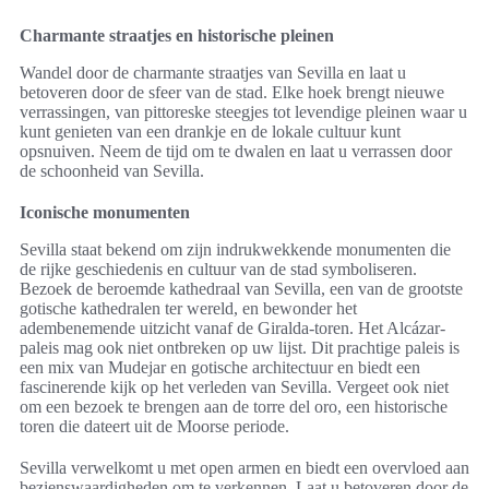
Charmante straatjes en historische pleinen
Wandel door de charmante straatjes van Sevilla en laat u
betoveren door de sfeer van de stad. Elke hoek brengt nieuwe
verrassingen, van pittoreske steegjes tot levendige pleinen waar u
kunt genieten van een drankje en de lokale cultuur kunt
opsnuiven. Neem de tijd om te dwalen en laat u verrassen door
de schoonheid van Sevilla.
Iconische monumenten
Sevilla staat bekend om zijn indrukwekkende monumenten die
de rijke geschiedenis en cultuur van de stad symboliseren.
Bezoek de beroemde kathedraal van Sevilla, een van de grootste
gotische kathedralen ter wereld, en bewonder het
adembenemende uitzicht vanaf de Giralda-toren. Het Alcázar-
paleis mag ook niet ontbreken op uw lijst. Dit prachtige paleis is
een mix van Mudejar en gotische architectuur en biedt een
fascinerende kijk op het verleden van Sevilla. Vergeet ook niet
om een bezoek te brengen aan de torre del oro, een historische
toren die dateert uit de Moorse periode.
Sevilla verwelkomt u met open armen en biedt een overvloed aan
bezienswaardigheden om te verkennen. Laat u betoveren door de