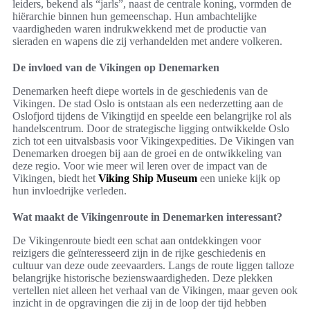
leiders, bekend als “jarls”, naast de centrale koning, vormden de
hiërarchie binnen hun gemeenschap. Hun ambachtelijke
vaardigheden waren indrukwekkend met de productie van
sieraden en wapens die zij verhandelden met andere volkeren.
De invloed van de Vikingen op Denemarken
Denemarken heeft diepe wortels in de geschiedenis van de
Vikingen. De stad Oslo is ontstaan als een nederzetting aan de
Oslofjord tijdens de Vikingtijd en speelde een belangrijke rol als
handelscentrum. Door de strategische ligging ontwikkelde Oslo
zich tot een uitvalsbasis voor Vikingexpedities. De Vikingen van
Denemarken droegen bij aan de groei en de ontwikkeling van
deze regio. Voor wie meer wil leren over de impact van de
Vikingen, biedt het
Viking Ship Museum
een unieke kijk op
hun invloedrijke verleden.
Wat maakt de Vikingenroute in Denemarken interessant?
De Vikingenroute biedt een schat aan ontdekkingen voor
reizigers die geïnteresseerd zijn in de rijke geschiedenis en
cultuur van deze oude zeevaarders. Langs de route liggen talloze
belangrijke historische bezienswaardigheden. Deze plekken
vertellen niet alleen het verhaal van de Vikingen, maar geven ook
inzicht in de opgravingen die zij in de loop der tijd hebben