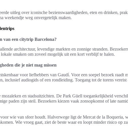
eerde uitleg over iconische bezienswaardigheden, eten en drinken, prak
ona weekendje weg onvergetelijk maken.
dentrips
n van een citytrip Barcelona?
llende architectuur, levendige markten en zonnige stranden. Bezoeker
lokale smaken om zoveel mogelijk uit een kort verblijf te halen.
gheden die je niet mag missen
miskenbaar voor liefhebbers van Gaudí. Voor een soepel bezoek raadt 
en, inclusief audiogids of een rondleiding. Toegang tot de torens vereist
e mozaïeken en stadsuitzichten. De Park Güell toegankelijkheid verschilt
mige paden zijn steil. Bezoekers kiezen vaak zonsopkomst of late namid
 voor wie van sfeer houdt. Halverwege ligt de Mercat de la Boqueria, 
komen. Wie vroeg gaat, ziet de beste waar en loopt minder risico op za