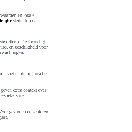
rwaarden en lokale
elijke
stedentrip naar.
e criteria. De focus ligt
gtips, en geschiktheid voor
verwachtingen.
lichtspel en de organische
.
 geven extra context over
 bezoekers met
. Voor gezinnen en senioren
gers.