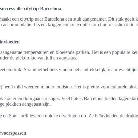
succesvolle citytrip Barcelona
akt een citytrip naar Barcelona een stuk aangenamer. Dit stuk geeft ko
en accommodatie. Lezers krijgen concrete opties om hun reis slim in te ri
sinvloeden
dt aangename temperaturen en bloeiende parken. Het is een populaire k
der de piekdrukte van juli en augustus.
et en druk. Strandliefhebbers vinden het aantrekkelijk, maar wachttijden 
 heeft mild weer en minder toeristen. Het is prettig voor culturele uits
 koeler en doorgaans rustiger. Veel hotels Barcelona bieden lagere tar
e plekken aangepast zijn.
 en Sant Jordi leveren unieke ervaringen op. Ze beïnvloeden de drukte
ervoerspassen