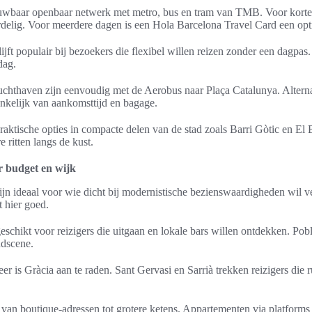
uwbaar openbaar netwerk met metro, bus en tram van TMB. Voor korte v
ordelig. Voor meerdere dagen is een Hola Barcelona Travel Card een opt
jft populair bij bezoekers die flexibel willen reizen zonder een dagpas
dag.
luchthaven zijn eenvoudig met de Aerobus naar Plaça Catalunya. Alter
hankelijk van aankomsttijd en bagage.
raktische opties in compacte delen van de stad zoals Barri Gòtic en El
 ritten langs de kust.
 budget en wijk
ijn ideaal voor wie dicht bij modernistische bezienswaardigheden wil v
t hier goed.
eschikt voor reizigers die uitgaan en lokale bars willen ontdekken. Po
ndscene.
eer is Gràcia aan te raden. Sant Gervasi en Sarrià trekken reizigers die r
van boutique-adressen tot grotere ketens. Appartementen via platforms 