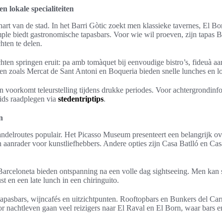
n lokale specialiteiten
art van de stad. In het Barri Gòtic zoekt men klassieke tavernes, El Bo
le biedt gastronomische tapasbars. Voor wie wil proeven, zijn tapas 
ten te delen.
ten springen eruit: pa amb tomàquet bij eenvoudige bistro’s, fideuà aa
ten zoals Mercat de Sant Antoni en Boqueria bieden snelle lunches en l
 voorkomt teleurstelling tijdens drukke periodes. Voor achtergrondinfo
ids raadplegen via
stedentriptips
.
n
delroutes populair. Het Picasso Museum presenteert een belangrijk ov
 aanrader voor kunstliefhebbers. Andere opties zijn Casa Batlló en Ca
Barceloneta bieden ontspanning na een volle dag sightseeing. Men kan
t en een late lunch in een chiringuito.
apasbars, wijncafés en uitzichtpunten. Rooftopbars en Bunkers del Ca
 nachtleven gaan veel reizigers naar El Raval en El Born, waar bars en