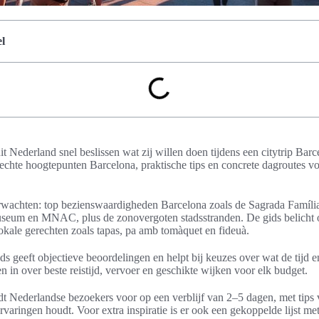
l
it Nederland snel beslissen wat zij willen doen tijdens een citytrip Barc
echte hoogtepunten Barcelona, praktische tips en concrete dagroutes v
achten: top bezienswaardigheden Barcelona zoals de Sagrada Família 
Museum en MNAC, plus de zonovergoten stadsstranden. De gids belicht
kale gerechten zoals tapas, pa amb tomàquet en fideuà.
ids geeft objectieve beoordelingen en helpt bij keuzes over wat de tijd e
en in over beste reistijd, vervoer en geschikte wijken voor elk budget.
dt Nederlandse bezoekers voor op een verblijf van 2–5 dagen, met tips 
ervaringen houdt. Voor extra inspiratie is er ook een gekoppelde lijst me