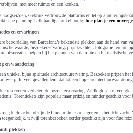
verblijven, met meer ruimte en een keuken.
s hoogseizoen. Gebruik vertrouwde platforms en let op annuleringsvoo
aktische planning is dit handige artikel nuttig:
hoe plan je een onverget
cties en ervaringen
ere beoordeling van Barcelona’s bekendste plekken aan de hand van vast
tonische waarde, bezoekerservaring, prijs-kwaliteit, fotografie- en timin
orte observaties helpen bij het plannen van de route en bij realistische 
ing en waardering
en unieke, bijna spirituele architectuurervaring. Bezoekers prijzen het 
twierp. In veel gevallen leidt dat tot een hoge architectuurwaardering
line reserveren verbetert de bezoekerservaring. Audiogidsen of een gids
enis. Torentickets zijn populair maar prijzig en minder geschikt voor
 vroeg in de ochtend zijn de binnenruimtes rustiger en is het licht zacht
 toegankelijk, terwijl torenbezoeken eerder geschikt zijn voor fitte reizi
audí-plekken