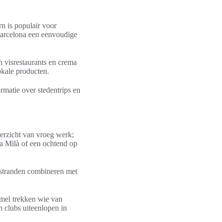
rn is populair voor
Barcelona een eenvoudige
n visrestaurants en crema
okale producten.
rmatie over stedentrips en
erzicht van vroeg werk;
sa Milà of een ochtend op
 stranden combineren met
rmel trekken wie van
 clubs uiteenlopen in