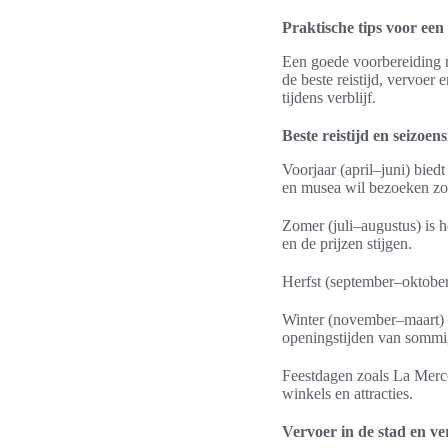
Praktische tips voor een 
Een goede voorbereiding ma
de beste reistijd, vervoer 
tijdens verblijf.
Beste reistijd en seizoen
Voorjaar (april–juni) bie
en musea wil bezoeken zon
Zomer (juli–augustus) is he
en de prijzen stijgen.
Herfst (september–oktober)
Winter (november–maart) is
openingstijden van sommig
Feestdagen zoals La Mercè
winkels en attracties.
Vervoer in de stad en v