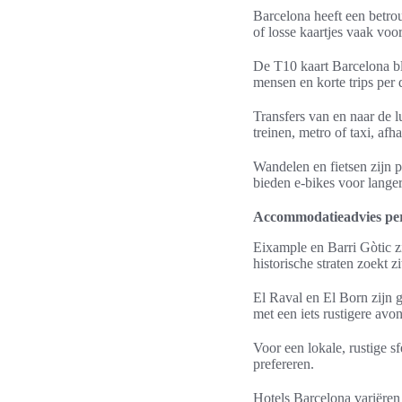
Barcelona heeft een betro
of losse kaartjes vaak vo
De T10 kaart Barcelona bli
mensen en korte trips per 
Transfers van en naar de 
treinen, metro of taxi, af
Wandelen en fietsen zijn p
bieden e-bikes voor langere
Accommodatieadvies per
Eixample en Barri Gòtic z
historische straten zoekt zi
El Raval en El Born zijn g
met een iets rustigere avo
Voor een lokale, rustige sf
prefereren.
Hotels Barcelona variëren 