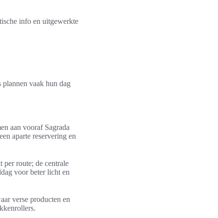
tische info en uitgewerkte
s plannen vaak hun dag
men aan vooraf Sagrada
 een aparte reservering en
 per route; de centrale
dag voor beter licht en
waar verse producten en
kkenrollers.