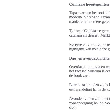
Culinaire hoogtepunten e
Tapas vormen het sociale h
moderne pintxos en Eixamp
manier om meerdere gerech
Typische Catalaanse gerech
catalana als dessert. Mark
Reserveren voor avondeten
highlights kan men deze g
Dag- en avondactiviteite
Overdag zijn musea en wan
het Picasso Museum is een
de boulevard.
Barcelona stranden zoals 
een wandeling langs de kus
Avonden vullen zich met t
zonsondergang houdt. Voor
sfeer.