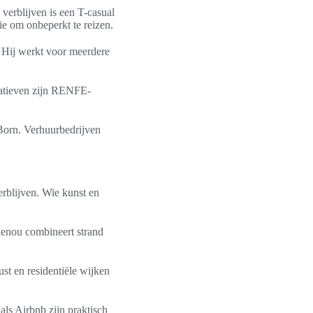
erblijven is een T-casual
ie om onbeperkt te reizen.
. Hij werkt voor meerdere
natieven zijn RENFE-
 Born. Verhuurbedrijven
erblijven. Wie kunst en
blenou combineert strand
ust en residentiële wijken
als Airbnb zijn praktisch