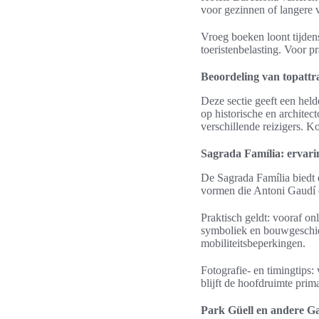
voor gezinnen of langere 
Vroeg boeken loont tijden
toeristenbelasting. Voor pr
Beoordeling van topattra
Deze sectie geeft een held
op historische en architec
verschillende reizigers. K
Sagrada Família: ervar
De Sagrada Família biedt e
vormen die Antoni Gaudí on
Praktisch geldt: vooraf on
symboliek en bouwgeschied
mobiliteitsbeperkingen.
Fotografie- en timingtips:
blijft de hoofdruimte prima
Park Güell en andere G