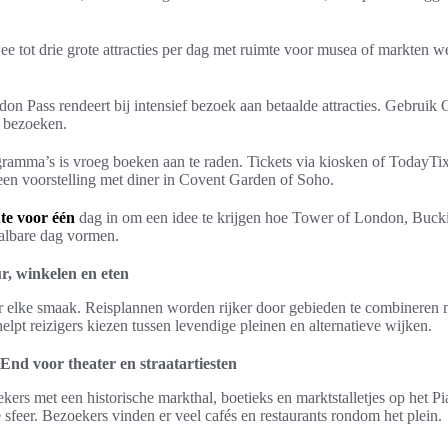
wee tot drie grote attracties per dag met ruimte voor musea of markten we
n Pass rendeert bij intensief bezoek aan betaalde attracties. Gebruik 
e bezoeken.
ramma’s is vroeg boeken aan te raden. Tickets via kiosken of TodayTi
en voorstelling met diner in Covent Garden of Soho.
te voor één
dag in om een idee te krijgen hoe Tower of London, Buck
albare dag vormen.
r, winkelen en eten
 elke smaak. Reisplannen worden rijker door gebieden te combineren m
helpt reizigers kiezen tussen levendige pleinen en alternatieve wijken.
nd voor theater en straatartiesten
ers met een historische markthal, boetieks en marktstalletjes op het Pia
sfeer. Bezoekers vinden er veel cafés en restaurants rondom het plein.