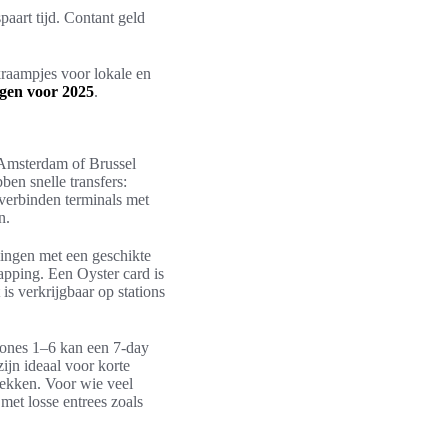
aart tijd. Contant geld
raampjes voor lokale en
gen voor 2025
.
 Amsterdam of Brussel
en snelle transfers:
verbinden terminals met
n.
lingen met een geschikte
apping. Een Oyster card is
is verkrijgbaar op stations
 zones 1–6 kan een 7-day
ijn ideaal voor korte
dekken. Voor wie veel
 met losse entrees zoals