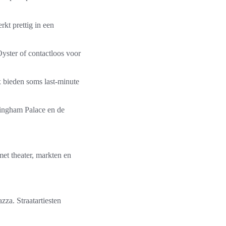
rkt prettig in een
Oyster of contactloos voor
x bieden soms last-minute
ingham Palace en de
et theater, markten en
zza. Straatartiesten