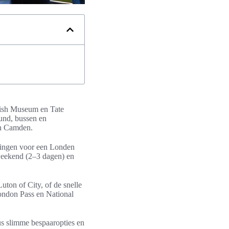
itish Museum en Tate
und, bussen en
in Camden.
jzingen voor een Londen
 weekend (2–3 dagen) en
uton of City, of de snelle
London Pass en National
lus slimme bespaaropties en