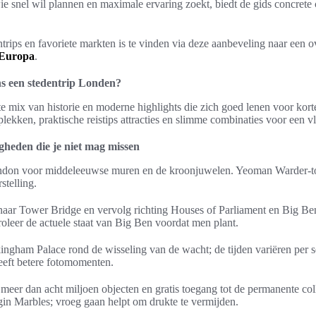
wie snel wil plannen en maximale ervaring zoekt, biedt de gids concrete
ntrips en favoriete markten is te vinden via deze aanbeveling naar een o
n Europa
.
ns een stedentrip Londen?
 mix van historie en moderne highlights die zich goed lenen voor korte
 plekken, praktische reistips attracties en slimme combinaties voor een 
gheden die je niet mag missen
ndon voor middeleeuwse muren en de kroonjuwelen. Yeoman Warder-to
stelling.
aar Tower Bridge en vervolg richting Houses of Parliament en Big Be
oleer de actuele staat van Big Ben voordat men plant.
ngham Palace rond de wisseling van de wacht; de tijden variëren per 
geeft betere fotomomenten.
meer dan acht miljoen objecten en gratis toegang tot de permanente col
gin Marbles; vroeg gaan helpt om drukte te vermijden.