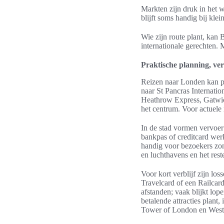
Markten zijn druk in het 
blijft soms handig bij kle
Wie zijn route plant, ka
internationale gerechten. M
Praktische planning, ve
Reizen naar Londen kan pe
naar St Pancras Internati
Heathrow Express, Gatwic
het centrum. Voor actuele r
In de stad vormen vervoer
bankpas of creditcard werk
handig voor bezoekers zond
en luchthavens en het res
Voor kort verblijf zijn lo
Travelcard of een Railcard
afstanden; vaak blijkt lop
betalende attracties plant
Tower of London en West