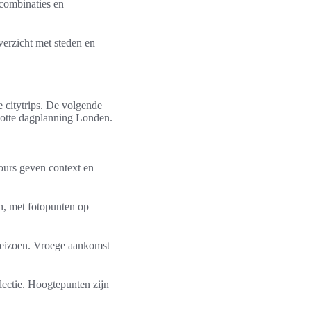
 combinaties en
verzicht met steden en
 citytrips. De volgende
vlotte dagplanning Londen.
urs geven context en
n, met fotopunten op
seizoen. Vroege aankomst
lectie. Hoogtepunten zijn