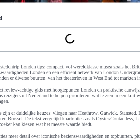
l
 stedentrip Londen tips: compact, vol wereldklasse musea zoals het Br
swaardigheden Londen en een efficiënt netwerk van London Undergro
den er diverse buurten, van het theaterleven in West End tot markten 
duct review-achtige gids met hoogtepunten Londen en praktische aanwi
 reizigers uit Nederland te helpen prioriteren: wat te zien in een kort
agen.
 zijn er duidelijke keuzes: vliegen naar Heathrow, Gatwick, Stansted, L
en Brussel. De tekst vergelijkt kaartopties zoals Oyster/Contactless, 
ezoeker kan kiezen wat het meeste waarde biedt.
ecties meer detail over iconische bezienswaardigheden en topbuurten, p