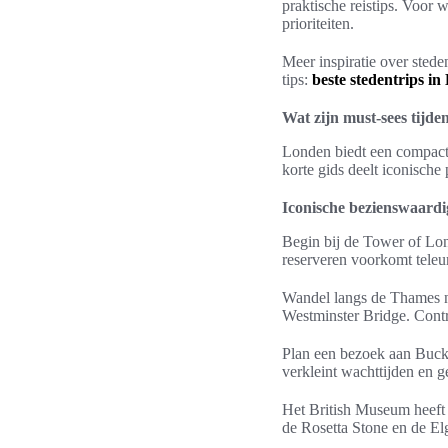
praktische reistips. Voor 
prioriteiten.
Meer inspiratie over stede
tips:
beste stedentrips i
Wat zijn must-sees tijde
Londen biedt een compacte
korte gids deelt iconische
Iconische bezienswaardi
Begin bij de Tower of Lo
reserveren voorkomt teleur
Wandel langs de Thames n
Westminster Bridge. Contr
Plan een bezoek aan Bucki
verkleint wachttijden en 
Het British Museum heeft 
de Rosetta Stone en de El