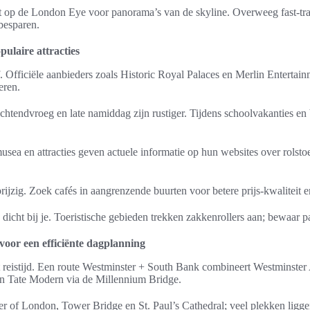
rit op de London Eye voor panorama’s van de skyline. Overweeg fast-tr
 besparen.
opulaire attracties
. Officiële aanbieders zoals Historic Royal Palaces en Merlin Entertai
eren.
chtendvroeg en late namiddag zijn rustiger. Tijdens schoolvakanties en
usea en attracties geven actuele informatie op hun websites over rolsto
 prijzig. Zoek cafés in aangrenzende buurten voor betere prijs-kwaliteit e
icht bij je. Toeristische gebieden trekken zakkenrollers aan; bewaar pa
oor een efficiënte dagplanning
rt reistijd. Een route Westminster + South Bank combineert Westminste
n Tate Modern via de Millennium Bridge.
r of London, Tower Bridge en St. Paul’s Cathedral; veel plekken ligge