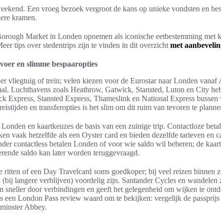
weekend. Een vroeg bezoek vergroot de kans op unieke vondsten en besp
inere kramen.
n Borough Market in Londen opnemen als iconische eetbestemming met k
eer tips over stedentrips zijn te vinden in dit overzicht
met aanbevelin
rvoer en slimme bespaaropties
r vliegtuig of trein; velen kiezen voor de Eurostar naar Londen vanaf
onal. Luchthavens zoals Heathrow, Gatwick, Stansted, Luton en City hebb
k Express, Stansted Express, Thameslink en National Express bussen 
eistijden en transferopties is het slim om dit ruim van tevoren te planne
 Londen en kaartkeuzes de basis van een zuinige trip. Contactloze beta
en vaak hetzelfde als een Oyster card en bieden dezelfde tarieven en c
er contactless betalen Londen of voor wie saldo wil beheren; de kaart 
terende saldo kan later worden teruggevraagd.
sse ritten of een Day Travelcard soms goedkoper; bij veel reizen binnen
 (bij langere verblijven) voordelig zijn. Santander Cycles en wandelen z
en sneller door verbindingen en geeft het gelegenheid om wijken te ont
, is een London Pass review waard om te bekijken: vergelijk de passprijs
minster Abbey.