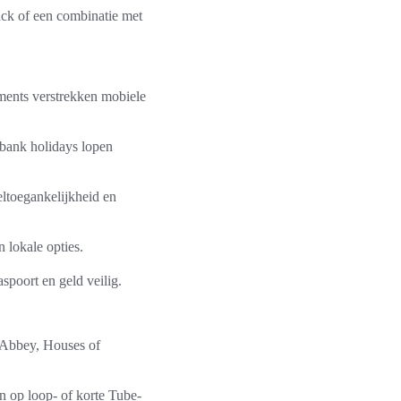
ack of een combinatie met
nments verstrekken mobiele
 bank holidays lopen
eltoegankelijkheid en
n lokale opties.
spoort en geld veilig.
r Abbey, Houses of
n op loop- of korte Tube-