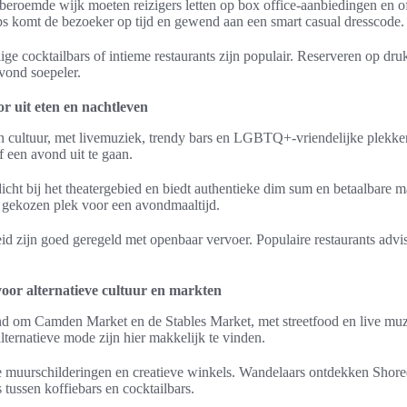
beroemde wijk moeten reizigers letten op box office-aanbiedingen en off
s komt de bezoeker op tijd en gewend aan een smart casual dresscode.
llige cocktailbars of intieme restaurants zijn populair. Reserveren op 
vond soepeler.
 uit eten en nachtleven
n cultuur, met livemuziek, trendy bars en LGBTQ+-vriendelijke plekken
f een avond uit te gaan.
cht bij het theatergebied en biedt authentieke dim sum en betaalbare m
el gekozen plek voor een avondmaaltijd.
eid zijn goed geregeld met openbaar vervoer. Populaire restaurants adv
or alternatieve cultuur en markten
om Camden Market en de Stables Market, met streetfood en live muzie
ternatieve mode zijn hier makkelijk te vinden.
ke muurschilderingen en creatieve winkels. Wandelaars ontdekken Shored
 tussen koffiebars en cocktailbars.