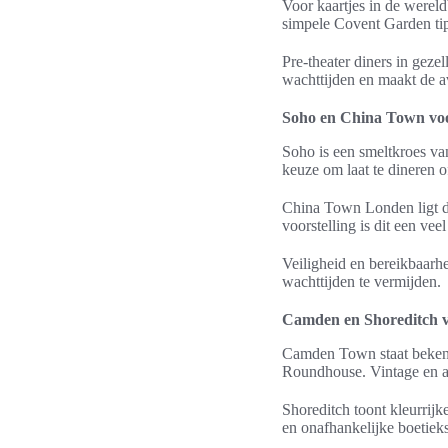
Voor kaartjes in de wereld
simpele Covent Garden tip
Pre-theater diners in geze
wachttijden en maakt de a
Soho en China Town voor
Soho is een smeltkroes va
keuze om laat te dineren o
China Town Londen ligt di
voorstelling is dit een ve
Veiligheid en bereikbaarh
wachttijden te vermijden.
Camden en Shoreditch vo
Camden Town staat bekend 
Roundhouse. Vintage en al
Shoreditch toont kleurrij
en onafhankelijke boetieks