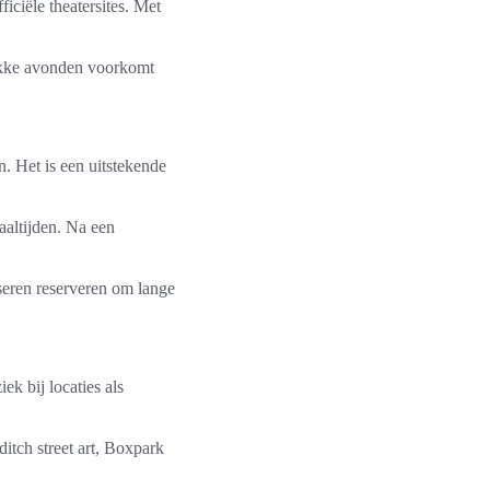
iciële theatersites. Met
drukke avonden voorkomt
. Het is een uitstekende
aaltijden. Na een
iseren reserveren om lange
k bij locaties als
itch street art, Boxpark